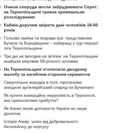
Очисні споруди могли забруднювати Серет:
4
на Тернопільщині триває кримінальне
розслідування
Кабмін доручив звірити дані чоловіків 18-60
9
років
Гольова заміна та яскрава гра: представники
3
Бучача та Борщівщини – найкращі у турі першої
ліги Тернопільщини
Три дні не виходив на зв’язок: на Тернопільщині
4
знайшли мертвим 58-річного чоловіка
На Тернопільщині оголосили дводенну
8
жалобу за загиблим старшим сержантом
Смертельна знахідка в полі: піротехніки
знищили артилерійський снаряд на Бучаччині
Як купити комерційну нерухомість в Тернополі,
яка приноситиме прибуток?
Як бізнес може допомогти Україні не лише
донатом
Історія Азову: шлях від добровольчого
батальйону до корпусу