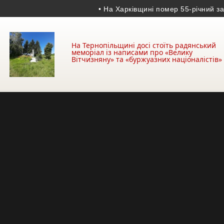
• На Харківщині помер 55-річний захисни
На Тернопільщині досі стоїть радянський
меморіал із написами про «Велику
Вітчизняну» та «буржуазних націоналістів»