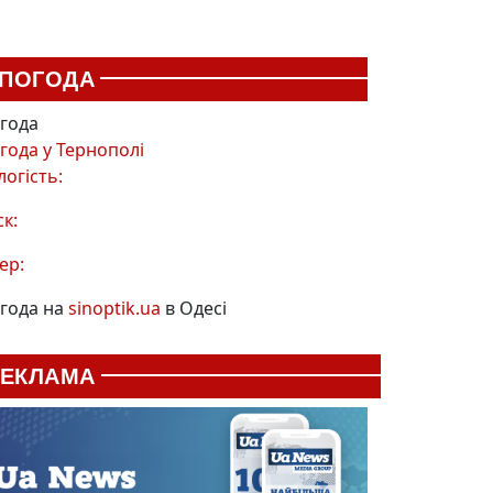
ПОГОДА
года
года у
Тернополі
логість:
ск:
ер:
года на
sinoptik.ua
в Одесі
РЕКЛАМА