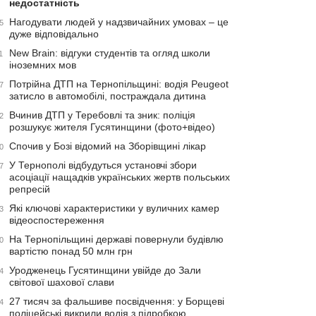
недостатність
Нагодувати людей у надзвичайних умовах – це
5
дуже відповідально
New Brain: відгуки студентів та огляд школи
1
іноземних мов
Потрійна ДТП на Тернопільщині: водія Peugeot
7
затисло в автомобілі, постраждала дитина
Вчинив ДТП у Теребовлі та зник: поліція
2
розшукує жителя Гусятинщини (фото+відео)
Спочив у Бозі відомий на Зборівщині лікар
0
У Тернополі відбудуться установчі збори
7
асоціації нащадків українських жертв польських
репресій
Які ключові характеристики у вуличних камер
3
відеоспостереження
На Тернопільщині державі повернули будівлю
0
вартістю понад 50 млн грн
Уродженець Гусятинщини увійде до Зали
4
світової шахової слави
27 тисяч за фальшиве посвідчення: у Борщеві
4
поліцейські викрили водія з підробкою