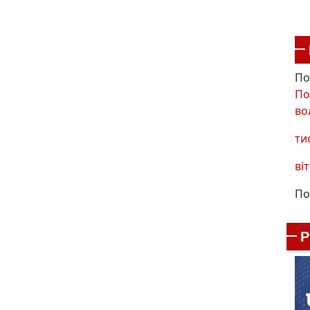
По
По
во
ти
віт
По