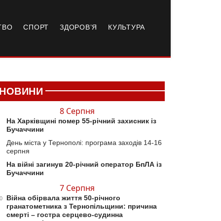
ТВО
СПОРТ
ЗДОРОВ’Я
КУЛЬТУРА
НОВИНИ
8 Серпня
На Харківщині помер 55-річний захисник із
Бучаччини
День міста у Тернополі: програма заходів 14-16
серпня
На війні загинув 20-річний оператор БпЛА із
Бучаччини
7 Серпня
Війна обірвала життя 50-річного
0
гранатометника з Тернопільщини: причина
смерті – гостра серцево-судинна