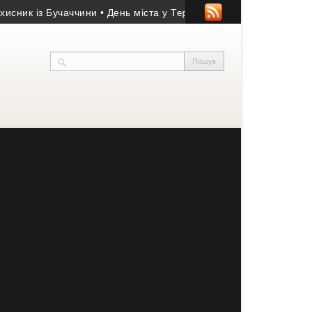
к із Бучаччини
• День міста у Тернополі: програма заходів 14-1