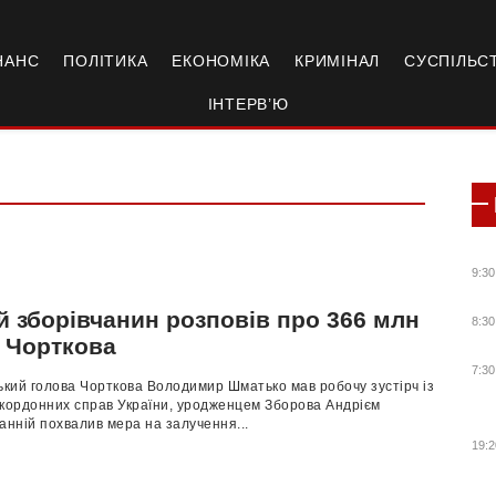
НАНС
ПОЛІТИКА
ЕКОНОМІКА
КРИМІНАЛ
СУСПІЛЬС
ІНТЕРВ’Ю
9:30
й зборівчанин розповів про 366 млн
8:30
я Чорткова
7:30
ький голова Чорткова Володимир Шматько мав робочу зустірч із
акордонних справ України, уродженцем Зборова Андрієм
анній похвалив мера на залучення...
19:2