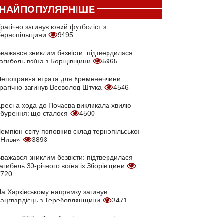
НАЙПОПУЛЯРНІШЕ
рагічно загинув юний футболіст з
Тернопільщини
9495
Вважався зниклим безвісти: підтвердилася
загибель воїна з Борщівщини
5965
Непоправна втрата для Кременеччини:
трагічно загинув Всеволод Штука
4546
Хресна хода до Почаєва викликала хвилю
обурення: що сталося
4500
емпіон світу поповнив склад тернопільської
«Ниви»
3893
Вважався зниклим безвісти: підтвердилася
агибель 30-річного воїна із Зборівщини
3720
На Харківському напрямку загинув
нацгвардієць з Теребовлянщини
3471