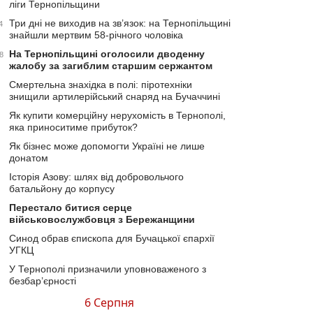
ліги Тернопільщини
Три дні не виходив на зв’язок: на Тернопільщині
4
знайшли мертвим 58-річного чоловіка
На Тернопільщині оголосили дводенну
8
жалобу за загиблим старшим сержантом
Смертельна знахідка в полі: піротехніки
знищили артилерійський снаряд на Бучаччині
Як купити комерційну нерухомість в Тернополі,
яка приноситиме прибуток?
Як бізнес може допомогти Україні не лише
донатом
Історія Азову: шлях від добровольчого
батальйону до корпусу
Перестало битися серце
військовослужбовця з Бережанщини
Синод обрав єпископа для Бучацької єпархії
УГКЦ
У Тернополі призначили уповноваженого з
безбар’єрності
6 Серпня