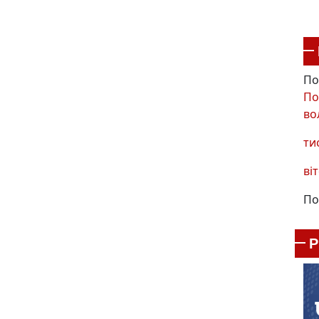
По
По
во
ти
віт
По