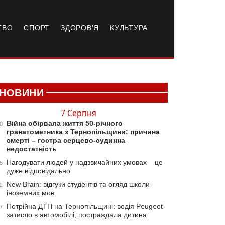
ТВО
СПОРТ
ЗДОРОВ’Я
КУЛЬТУРА
НОВИНИ
7 Серпня
Війна обірвала життя 50-річного
0
гранатометника з Тернопільщини: причина
смерті – гостра серцево-судинна
недостатність
Нагодувати людей у надзвичайних умовах – це
5
дуже відповідально
New Brain: відгуки студентів та огляд школи
1
іноземних мов
Потрійна ДТП на Тернопільщині: водія Peugeot
7
затисло в автомобілі, постраждала дитина