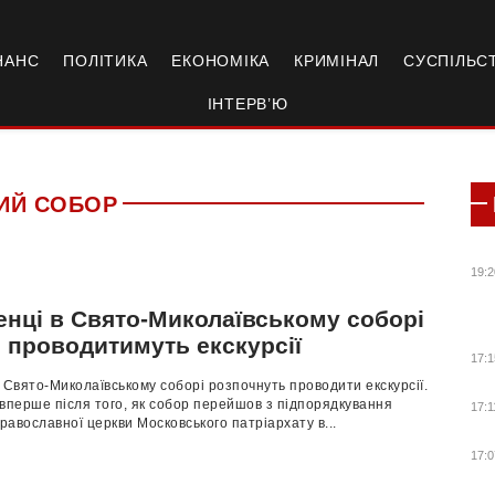
НАНС
ПОЛІТИКА
ЕКОНОМІКА
КРИМІНАЛ
СУСПІЛЬС
ІНТЕРВ’Ю
ИЙ СОБОР
19:2
енці в Свято-Миколаївському соборі
 проводитимуть екскурсії
17:1
 Свято-Миколаївському соборі розпочнуть проводити екскурсії.
вперше після того, як собор перейшов з підпорядкування
17:1
православної церкви Московського патріархату в...
17:0