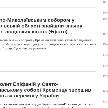
16:1
16:0
ято-Миколаївським собором у
15:2
ільській області знайшли значну
ть людських кісток (+фото)
15:1
иколаївським собором у Кременці виявлено жахливі свідчення
 розбиті труни, гори одягу та розкидані кістки заможних жителів
15:0
ь. Про це Суспільному розповів...
14:4
13:0
12:5
олит Епіфаній у Свято-
ївському соборі Кременця звершив
12:3
нь за перемогу України
12:2
освятительського візиту до Тернопільсько-Кременецької єпархії