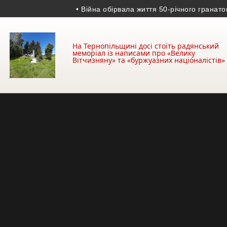
• Війна обірвала життя 50-річного гранатомет
На Тернопільщині досі стоїть радянський
меморіал із написами про «Велику
Вітчизняну» та «буржуазних націоналістів»