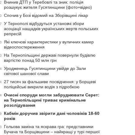
Вчинив ДТП у Теребовлі та зник: поліція
2
розшукує жителя Гусятинщини (фото+відео)
Спочив у Бозі відомий на Зборівщині лікар
0
У Тернополі відбудуться установчі збори
7
асоціації нащадків українських жертв польських
репресій
Які ключові характеристики у вуличних камер
3
відеоспостереження
На Тернопільщині державі повернули будівлю
0
вартістю понад 50 млн грн
Уродженець Гусятинщини увійде до Зали
4
світової шахової слави
27 тисяч за фальшиве посвідчення: у Борщеві
4
поліцейські викрили водія з підробкою
Очисні споруди могли забруднювати Серет:
4
на Тернопільщині триває кримінальне
розслідування
Кабмін доручив звірити дані чоловіків 18-60
9
років
Гольова заміна та яскрава гра: представники
3
Бучача та Борщівщини – найкращі у турі першої