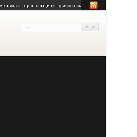
ника з Тернопільщини: причина смерті – гостра серцево-судинна