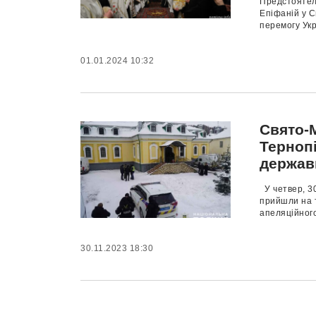
Предстоятел
Епіфаній у 
перемогу Укр
01.01.2024 10:32
Свято-
Терноп
держав
У четвер, 3
прийшли на 
апеляційного
30.11.2023 18:30