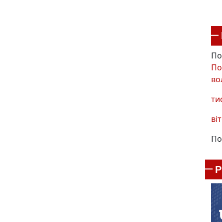
По
По
во
ти
віт
По