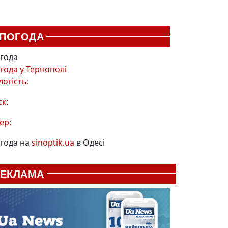
ПОГОДА
года
года у
Тернополі
логість:
ск:
ер:
года на
sinoptik.ua
в Одесі
РЕКЛАМА