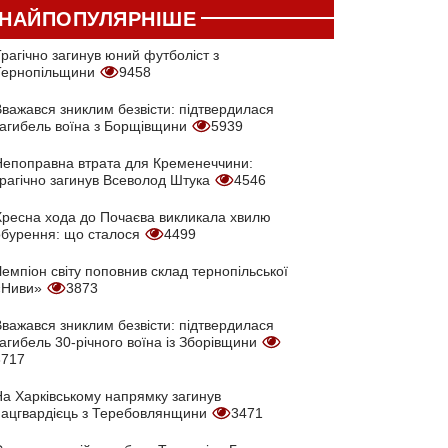
НАЙПОПУЛЯРНІШЕ
рагічно загинув юний футболіст з
Тернопільщини
9458
Вважався зниклим безвісти: підтвердилася
загибель воїна з Борщівщини
5939
Непоправна втрата для Кременеччини:
трагічно загинув Всеволод Штука
4546
Хресна хода до Почаєва викликала хвилю
обурення: що сталося
4499
емпіон світу поповнив склад тернопільської
«Ниви»
3873
Вважався зниклим безвісти: підтвердилася
агибель 30-річного воїна із Зборівщини
3717
На Харківському напрямку загинув
нацгвардієць з Теребовлянщини
3471