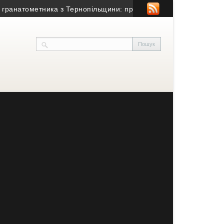
натометника з Тернопільщини: причина смерті – гостра серцево