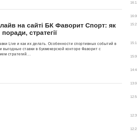
16:1
16:0
лайв на сайті БК Фаворит Спорт: як
15:2
 поради, стратегії
15:1
авки Live и как их делать. Особенности спортивных событий в
и выгодные ставки в букмекерской конторе Фаворит с
ем стратегий....
15:0
14:4
13:0
12:5
12:3
12:2