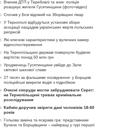
Вчинив ДТП у Теребовлі та зник: поліція
2
розшукує жителя Гусятинщини (фото+відео)
Спочив у Бозі відомий на Зборівщині лікар
0
У Тернополі відбудуться установчі збори
7
асоціації нащадків українських жертв польських
репресій
Які ключові характеристики у вуличних камер
3
відеоспостереження
На Тернопільщині державі повернули будівлю
0
вартістю понад 50 млн грн
Уродженець Гусятинщини увійде до Зали
4
світової шахової слави
27 тисяч за фальшиве посвідчення: у Борщеві
4
поліцейські викрили водія з підробкою
Очисні споруди могли забруднювати Серет:
4
на Тернопільщині триває кримінальне
розслідування
Кабмін доручив звірити дані чоловіків 18-60
9
років
Гольова заміна та яскрава гра: представники
3
Бучача та Борщівщини – найкращі у турі першої