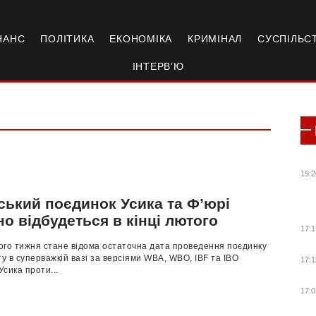
НАНС
ПОЛІТИКА
ЕКОНОМІКА
КРИМІНАЛ
СУСПІЛЬС
ІНТЕРВ’Ю
19:2
ський поєдинок Усика та Ф’юрі
о відбудеться в кінці лютого
17:1
ого тижня стане відома остаточна дата проведення поєдинку
ту в суперважкій вазі за версіями WBA, WBO, IBF та IBO
17:1
сика проти...
17:0