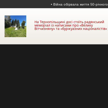
• Війна обірвала життя 50-річного гра
На Тернопільщині досі стоїть радянський
меморіал із написами про «Велику
Вітчизняну» та «буржуазних націоналістів»