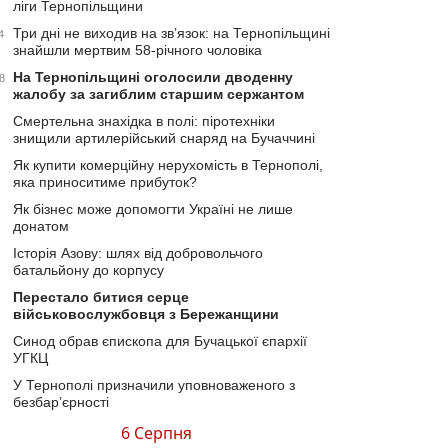
ліги Тернопільщини
Три дні не виходив на зв’язок: на Тернопільщині
4
знайшли мертвим 58-річного чоловіка
На Тернопільщині оголосили дводенну
8
жалобу за загиблим старшим сержантом
Смертельна знахідка в полі: піротехніки
знищили артилерійський снаряд на Бучаччині
Як купити комерційну нерухомість в Тернополі,
яка приноситиме прибуток?
Як бізнес може допомогти Україні не лише
донатом
Історія Азову: шлях від добровольчого
батальйону до корпусу
Перестало битися серце
військовослужбовця з Бережанщини
Синод обрав єпископа для Бучацької єпархії
УГКЦ
У Тернополі призначили уповноваженого з
безбар’єрності
6 Серпня