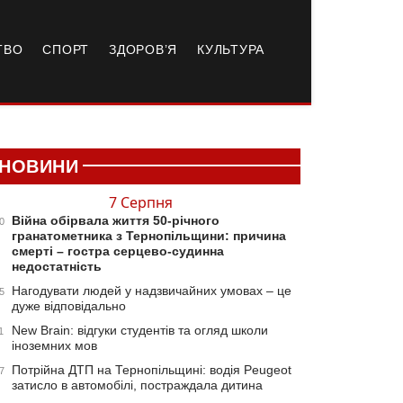
ТВО
СПОРТ
ЗДОРОВ’Я
КУЛЬТУРА
НОВИНИ
7 Серпня
Війна обірвала життя 50-річного
0
гранатометника з Тернопільщини: причина
смерті – гостра серцево-судинна
недостатність
Нагодувати людей у надзвичайних умовах – це
5
дуже відповідально
New Brain: відгуки студентів та огляд школи
1
іноземних мов
Потрійна ДТП на Тернопільщині: водія Peugeot
7
затисло в автомобілі, постраждала дитина