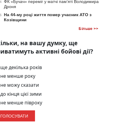
ФК «Бучач» переміг у матчі пам’яті Володимира
4
Дроня
На 44-му році життя помер учасник АТО з
6
Козівщини
Більше >>
ільки, на вашу думку, ще
иватимуть активні бойові дії?
ще декілька років
не менше року
не можу сказати
до кінця цієї зими
не менше півроку