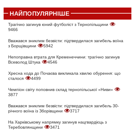
НАЙПОПУЛЯРНІШЕ
Трагічно загинув юний футболіст з Тернопільщини
9466
Вважався зниклим безвісти: підтвердилася загибель воїна
з Борщівщини
5942
Непоправна втрата для Кременеччини: трагічно загинув
Всеволод Штука
4546
Хресна хода до Почаєва викликала хвилю обурення: що
сталося
4499
Чемпіон світу поповнив склад тернопільської «Ниви»
3877
Вважався зниклим безвісти: підтвердилася загибель 30-
річного воїна із Зборівщини
3717
На Харківському напрямку загинув нацгвардієць з
Теребовлянщини
3471