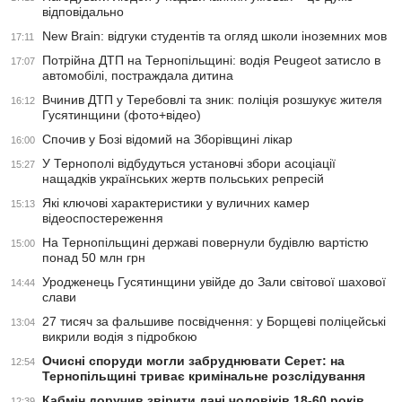
відповідально
New Brain: відгуки студентів та огляд школи іноземних мов
17:11
Потрійна ДТП на Тернопільщині: водія Peugeot затисло в
17:07
автомобілі, постраждала дитина
Вчинив ДТП у Теребовлі та зник: поліція розшукує жителя
16:12
Гусятинщини (фото+відео)
Спочив у Бозі відомий на Зборівщині лікар
16:00
У Тернополі відбудуться установчі збори асоціації
15:27
нащадків українських жертв польських репресій
Які ключові характеристики у вуличних камер
15:13
відеоспостереження
На Тернопільщині державі повернули будівлю вартістю
15:00
понад 50 млн грн
Уродженець Гусятинщини увійде до Зали світової шахової
14:44
слави
27 тисяч за фальшиве посвідчення: у Борщеві поліцейські
13:04
викрили водія з підробкою
Очисні споруди могли забруднювати Серет: на
12:54
Тернопільщині триває кримінальне розслідування
Кабмін доручив звірити дані чоловіків 18-60 років
12:39