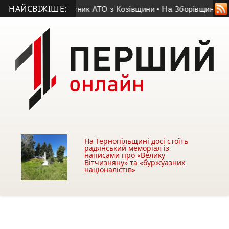
НАЙСВІЖІШЕ:
життя помер учасник АТО з Козівщини
• На Зборівщині безвіст
На Тернопільщині досі стоїть
радянський меморіал із
написами про «Велику
Вітчизняну» та «буржуазних
націоналістів»