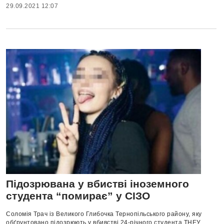
29.09.2021 12:07
Підозрювана у вбистві іноземного
студента “помирає” у СІЗО
Соломія Трач із Великого Глибочка Тернопільського району, яку
обґрунтовано підозрюють у вбивстві 24-річного студента ТНЕУ