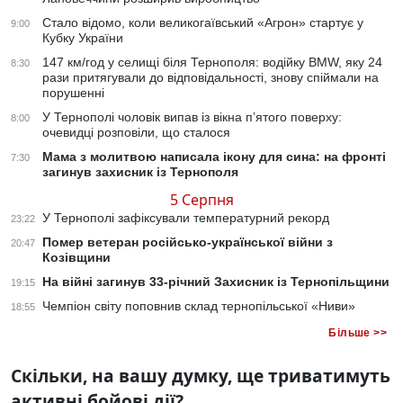
Стало відомо, коли великогаївський «Агрон» стартує у
9:00
Кубку України
147 км/год у селищі біля Тернополя: водійку BMW, яку 24
8:30
рази притягували до відповідальності, знову спіймали на
порушенні
У Тернополі чоловік випав із вікна п’ятого поверху:
8:00
очевидці розповіли, що сталося
Мама з молитвою написала ікону для сина: на фронті
7:30
загинув захисник із Тернополя
5 Серпня
У Тернополі зафіксували температурний рекорд
23:22
Помер ветеран російсько-української війни з
20:47
Козівщини
На війні загинув 33-річний Захисник із Тернопільщини
19:15
Чемпіон світу поповнив склад тернопільської «Ниви»
18:55
Більше >>
Скільки, на вашу думку, ще триватимуть
активні бойові дії?