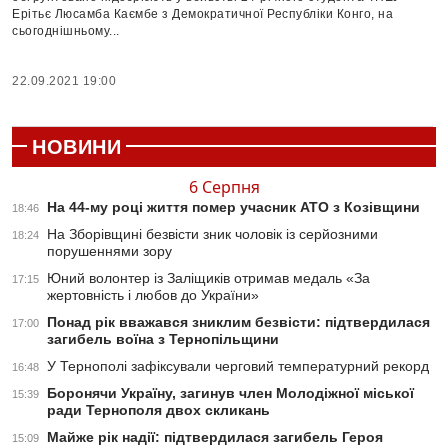
Ерітьє Люсамба Каємбе з Демократичної Республіки Конго, на
сьогоднішньому...
22.09.2021 19:00
НОВИНИ
6 Серпня
На 44-му році життя помер учасник АТО з Козівщини
18:46
На Зборівщині безвісти зник чоловік із серйозними
18:24
порушеннями зору
Юний волонтер із Заліщиків отримав медаль «За
17:15
жертовність і любов до України»
Понад рік вважався зниклим безвісти: підтвердилася
17:00
загибель воїна з Тернопільщини
У Тернополі зафіксували черговий температурний рекорд
16:48
Боронячи Україну, загинув член Молодіжної міської
15:39
ради Тернополя двох скликань
Майже рік надії: підтвердилася загибель Героя
15:09