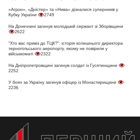
«Агрон», «Дністер» та «Нива» дізналися суперників у
Кубку України
2749
На Донеччині загинув молодший сержант зі Зборівщини
2622
"Хто вас привіз до ТЦК?": історія колишнього директора
тернопільського аеропорту, якому не повірили у
військкоматі
2322
На Дніпропетровщині загинув солдат із Гусятинщини
2252
У боях за Україну загинув офіцер із Монастирищини
2236