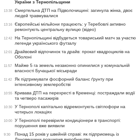
України з Тернопільщини
Смертельна ДТП на Підволочищині: загинула жінка, двоє
13:38
людей травмувалися
Європейські мільйони працюють: у Теребовлі активно
13:16
ремонтують центральну вулицю (відео)
На Тернопільщині відбудеться товариський матч за участю
12:42
легенди українського футзалу
Драйвовий відпочинок та драйв: прокат квадроциклів на
12:01
Оболоні
Майже 5 га земель незаконно опинилися у комунальній
11:57
власності Бучацької міськради
Як підтримувати фосфорний баланс ґрунту при
11:42
інтенсивному землеробстві
Кривава ДТП на перехресті в Кременці: постраждали водії
10:55
та четверо пасажирів
У Тернополі капітально відремонтують світлофори на
10:30
чотирьох локаціях
У Тернополі перевірили кондиціонери в транспорті:
10:00
порушення вже виявили
Понад 15 років у швейній справі: як підприємець із
9:30
Лановеччини розширив виробництво