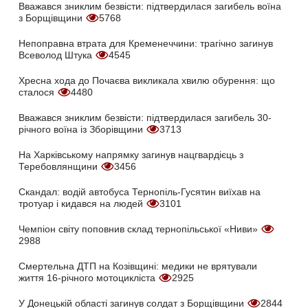
Вважався зниклим безвісти: підтвердилася загибель воїна
з Борщівщини
5768
Непоправна втрата для Кременеччини: трагічно загинув
Всеволод Штука
4545
Хресна хода до Почаєва викликала хвилю обурення: що
сталося
4480
Вважався зниклим безвісти: підтвердилася загибель 30-
річного воїна із Зборівщини
3713
На Харківському напрямку загинув нацгвардієць з
Теребовлянщини
3456
Скандал: водій автобуса Тернопіль-Гусятин виїхав на
тротуар і кидався на людей
3101
Чемпіон світу поповнив склад тернопільської «Ниви»
2988
Смертельна ДТП на Козівщині: медики не врятували
життя 16-річного мотоцикліста
2925
У Донецькій області загинув солдат з Борщівщини
2844