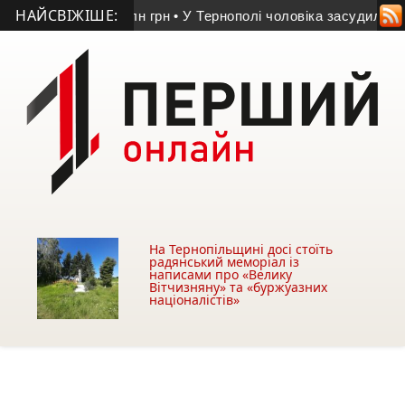
НАЙСВІЖІШЕ:
ртістю понад 9 млн грн
• У Тернополі чоловіка засудили за к
На Тернопільщині досі стоїть
радянський меморіал із
написами про «Велику
Вітчизняну» та «буржуазних
націоналістів»