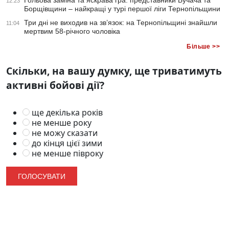
Гольова заміна та яскрава гра: представники Бучача та
12:23
Борщівщини – найкращі у турі першої ліги Тернопільщини
Три дні не виходив на зв’язок: на Тернопільщині знайшли
11:04
мертвим 58-річного чоловіка
Більше >>
Скільки, на вашу думку, ще триватимуть
активні бойові дії?
ще декілька років
не менше року
не можу сказати
до кінця цієї зими
не менше півроку