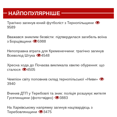
НАЙПОПУЛЯРНІШЕ
Трагічно загинув юний футболіст з Тернопільщини
9589
Вважався зниклим безвісти: підтвердилася загибель воїна
з Борщівщини
5988
Непоправна втрата для Кременеччини: трагічно загинув
Всеволод Штука
4548
Хресна хода до Почаєва викликала хвилю обурення: що
сталося
4505
Чемпіон світу поповнив склад тернопільської «Ниви»
3940
Вчинив ДТП у Теребовлі та зник: поліція розшукує жителя
Гусятинщини (фото+відео)
3883
На Харківському напрямку загинув нацгвардієць з
Теребовлянщини
3475