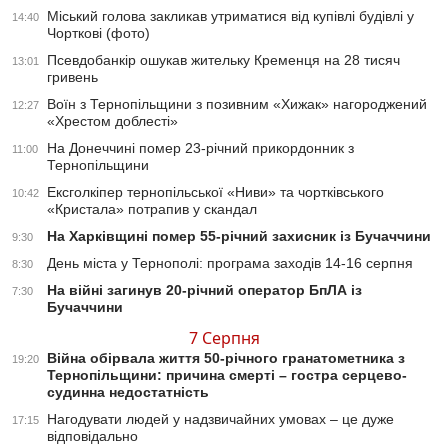
Міський голова закликав утриматися від купівлі будівлі у
14:40
Чорткові (фото)
Псевдобанкір ошукав жительку Кременця на 28 тисяч
13:01
гривень
Воїн з Тернопільщини з позивним «Хижак» нагороджений
12:27
«Хрестом доблесті»
На Донеччині помер 23-річний прикордонник з
11:00
Тернопільщини
Ексголкіпер тернопільської «Ниви» та чортківського
10:42
«Кристала» потрапив у скандал
На Харківщині помер 55-річний захисник із Бучаччини
9:30
День міста у Тернополі: програма заходів 14-16 серпня
8:30
На війні загинув 20-річний оператор БпЛА із
7:30
Бучаччини
7 Серпня
Війна обірвала життя 50-річного гранатометника з
19:20
Тернопільщини: причина смерті – гостра серцево-
судинна недостатність
Нагодувати людей у надзвичайних умовах – це дуже
17:15
відповідально