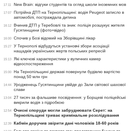
New Brain: відгуки студентів та огляд школи іноземних мов
17:11
Потрійна ДТП на Тернопільщині: водія Peugeot затисло в
17:07
автомобілі, постраждала дитина
Вчинив ДТП у Теребовлі та зник: поліція розшукує жителя
16:12
Гусятинщини (фото+відео)
Спочив у Бозі відомий на Зборівщині лікар
16:00
У Тернополі відбудуться установчі збори асоціації
15:27
нащадків українських жертв польських репресій
Які ключові характеристики у вуличних камер
15:13
відеоспостереження
На Тернопільщині державі повернули будівлю вартістю
15:00
понад 50 млн грн
Уродженець Гусятинщини увійде до Зали світової шахової
14:44
слави
27 тисяч за фальшиве посвідчення: у Борщеві поліцейські
13:04
викрили водія з підробкою
Очисні споруди могли забруднювати Серет: на
12:54
Тернопільщині триває кримінальне розслідування
Кабмін доручив звірити дані чоловіків 18-60 років
12:39