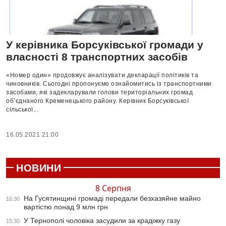
У керівника Борсуківської громади у
власності 8 транспортних засобів
«Номер один» продовжує аналізувати декларації політиків та
чиновників. Сьогодні пропонуємо ознайомитись із транспортними
засобами, які задекларували голови територіальних громад
об’єднаного Кременецького району. Керівник Борсуківської
сільської...
16.05.2021 21:00
НОВИНИ
8 Серпня
На Гусятинщині громаді передали безхазяйне майно
16:30
вартістю понад 9 млн грн
У Тернополі чоловіка засудили за крадіжку газу
15:30