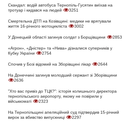
Скандал: водій автобуса Тернопіль-Гусятин виїхав на
тротуар і кидався на людей
3251
Смертельна ДТП на Козівщині: медики не врятували
життя 16-річного мотоцикліста
3002
У Донецькій області загинув солдат з Борщівщини
2853
«Агрон», «Дністер» та «Нива» дізналися суперників у
Кубку України
2754
Спочив у Бозі відомий на Зборівщині лікар
2644
На Донеччині загинув молодший сержант зі Зборівщини
2636
"Хто вас привіз до ТЦК?": історія колишнього директора
тернопільського аеропорту, якому не повірили у
військкоматі
2323
На Тернопільщині апеляційний суд підтвердив 15-річний
вирок за вбивство випускниці
2297