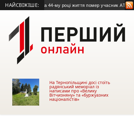
НАЙСВІЖІШЕ:
лодимира Дроня
• На 44-му році життя помер учасник АТО з К
На Тернопільщині досі стоїть
радянський меморіал із
написами про «Велику
Вітчизняну» та «буржуазних
націоналістів»