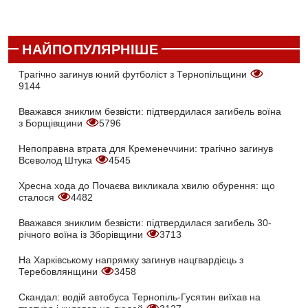
НАЙПОПУЛЯРНІШЕ
Трагічно загинув юний футболіст з Тернопільщини
9144
Вважався зниклим безвісти: підтвердилася загибель воїна
з Борщівщини
5796
Непоправна втрата для Кременеччини: трагічно загинув
Всеволод Штука
4545
Хресна хода до Почаєва викликала хвилю обурення: що
сталося
4482
Вважався зниклим безвісти: підтвердилася загибель 30-
річного воїна із Зборівщини
3713
На Харківському напрямку загинув нацгвардієць з
Теребовлянщини
3458
Скандал: водій автобуса Тернопіль-Гусятин виїхав на