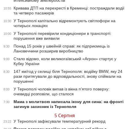
інтенсивному землеробстві
Кривава ДТП на перехресті в Кременці: постраждали водії
10:55
та четверо пасажирів
У Тернополі капітально відремонтують світлофори на
10:30
чотирьох локаціях
У Тернополі перевірили кондиціонери в транспорті:
10:00
порушення вже виявили
Понад 15 років у швейній справі: як підприємець із
9:30
Лановеччини розширив виробництво
Стало відомо, коли великогаївський «Агрон» стартує у
9:00
Кубку України
147 км/год у селищі біля Тернополя: водійку BMW, яку 24
8:30
рази притягували до відповідальності, знову спіймали на
порушенні
У Тернополі чоловік випав із вікна п’ятого поверху:
8:00
очевидці розповіли, що сталося
Мама з молитвою написала ікону для сина: на фронті
7:30
загинув захисник із Тернополя
5 Серпня
У Тернополі зафіксували температурний рекорд
23:22