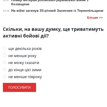
Помер ветеран російсько-української війни з
20:47
Козівщини
На війні загинув 33-річний Захисник із Тернопільщини
19:15
Більше >>
Скільки, на вашу думку, ще триватимуть
активні бойові дії?
ще декілька років
не менше року
не можу сказати
до кінця цієї зими
не менше півроку