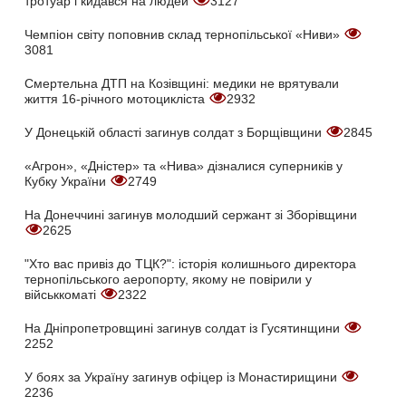
тротуар і кидався на людей
3127
Чемпіон світу поповнив склад тернопільської «Ниви»
3081
Смертельна ДТП на Козівщині: медики не врятували
життя 16-річного мотоцикліста
2932
У Донецькій області загинув солдат з Борщівщини
2845
«Агрон», «Дністер» та «Нива» дізналися суперників у
Кубку України
2749
На Донеччині загинув молодший сержант зі Зборівщини
2625
"Хто вас привіз до ТЦК?": історія колишнього директора
тернопільського аеропорту, якому не повірили у
військкоматі
2322
На Дніпропетровщині загинув солдат із Гусятинщини
2252
У боях за Україну загинув офіцер із Монастирищини
2236