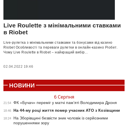
Live Roulette з мінімальними ставками
в Riobet
Live-рулетка з мінімальними ставками та бонусами від казино
Riobet Особливості та переваги рулетки в онлайн-казино Ріобет.
Чому Live Roulette в Riobet – найкращий вибір...
02.04.2022 19:46
НОВИНИ
6 Серпня
ФК «Бучач» переміг у матчі пам’яті Володимира Дроня
21:54
На 44-му році життя помер учасник АТО з Козівщини
18:46
На Зборівщині безвісти зник чоловік із серйозними
18:24
порушеннями зору