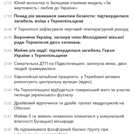
Юний волонтер із Заліщиків отримав медаль «За
17:15
жертовність і любов до України»
Понад рік вважався зниклим безвісти: підтвердилася
17:00
загибель воїна з Тернопільщини
У Тернополі зафіксували черговий температурний рекорд
16:48
Боронячи Україну, загинув член Молодіжної міської
15:39
ради Тернополя двох скликань
Майже рік надії: підтвердилася загибель Героя
15:09
України з Тернопільщини
Смертельна ДТП на Підволочищині: загинула жінка, двоє
13:38
людей травмувалися
Європейські мільйони працюють: у Теребовлі активно
13:16
ремонтують центральну вулицю (відео)
На Тернопільщині відбудеться товариський матч за участю
12:42
легенди українського футзалу
Драйвовий відпочинок та драйв: прокат квадроциклів на
12:01
Оболоні
Майже 5 га земель незаконно опинилися у комунальній
11:57
власності Бучацької міськради
Як підтримувати фосфорний баланс ґрунту при
11:42