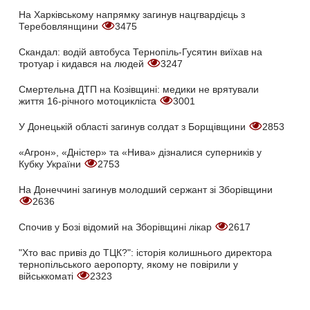
На Харківському напрямку загинув нацгвардієць з
Теребовлянщини
3475
Скандал: водій автобуса Тернопіль-Гусятин виїхав на
тротуар і кидався на людей
3247
Смертельна ДТП на Козівщині: медики не врятували
життя 16-річного мотоцикліста
3001
У Донецькій області загинув солдат з Борщівщини
2853
«Агрон», «Дністер» та «Нива» дізналися суперників у
Кубку України
2753
На Донеччині загинув молодший сержант зі Зборівщини
2636
Спочив у Бозі відомий на Зборівщині лікар
2617
"Хто вас привіз до ТЦК?": історія колишнього директора
тернопільського аеропорту, якому не повірили у
військкоматі
2323