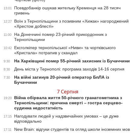
Псевдобанкір ошукав жительку Кременця на 28 тисяч
13:01
гривень
Воїн з Тернопільщини з позивним «Хижак» нагороджений
12:27
«Хрестом доблесті»
На Донеччині помер 23-річний прикордонник з
11:00
Тернопільщини
Ексголкіпер тернопільської «Ниви» та чортківського
10:42
«Кристала» потрапив у скандал
На Харківщині помер 55-річний захисник із Бучаччини
9:30
День міста у Тернополі: програма заходів 14-16 серпня
8:30
На війні загинув 20-річний оператор БпЛА із
7:30
Бучаччини
7 Серпня
Війна обірвала життя 50-річного гранатометника з
19:20
Тернопільщини: причина смерті – гостра серцево-
судинна недостатність
Нагодувати людей у надзвичайних умовах – це дуже
17:15
відповідально
New Brain: відгуки студентів та огляд школи іноземних мов
17:11