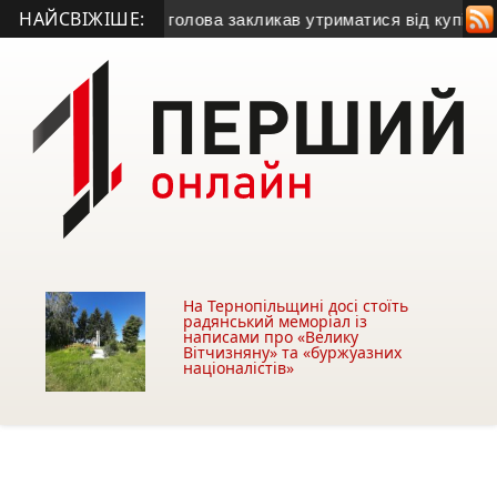
НАЙСВІЖІШЕ:
жку газу
• Міський голова закликав утриматися від купівлі бу
На Тернопільщині досі стоїть
радянський меморіал із
написами про «Велику
Вітчизняну» та «буржуазних
націоналістів»