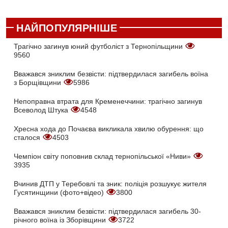
НАЙПОПУЛЯРНІШЕ
Трагічно загинув юний футболіст з Тернопільщини
9560
Вважався зниклим безвісти: підтвердилася загибель воїна
з Борщівщини
5986
Непоправна втрата для Кременеччини: трагічно загинув
Всеволод Штука
4548
Хресна хода до Почаєва викликала хвилю обурення: що
сталося
4503
Чемпіон світу поповнив склад тернопільської «Ниви»
3935
Вчинив ДТП у Теребовлі та зник: поліція розшукує жителя
Гусятинщини (фото+відео)
3800
Вважався зниклим безвісти: підтвердилася загибель 30-
річного воїна із Зборівщини
3722