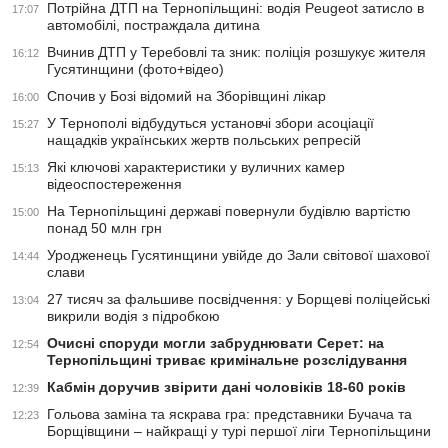
Потрійна ДТП на Тернопільщині: водія Peugeot затисло в
17:07
автомобілі, постраждала дитина
Вчинив ДТП у Теребовлі та зник: поліція розшукує жителя
16:12
Гусятинщини (фото+відео)
Спочив у Бозі відомий на Зборівщині лікар
16:00
У Тернополі відбудуться установчі збори асоціації
15:27
нащадків українських жертв польських репресій
Які ключові характеристики у вуличних камер
15:13
відеоспостереження
На Тернопільщині державі повернули будівлю вартістю
15:00
понад 50 млн грн
Уродженець Гусятинщини увійде до Зали світової шахової
14:44
слави
27 тисяч за фальшиве посвідчення: у Борщеві поліцейські
13:04
викрили водія з підробкою
Очисні споруди могли забруднювати Серет: на
12:54
Тернопільщині триває кримінальне розслідування
Кабмін доручив звірити дані чоловіків 18-60 років
12:39
Гольова заміна та яскрава гра: представники Бучача та
12:23
Борщівщини – найкращі у турі першої ліги Тернопільщини