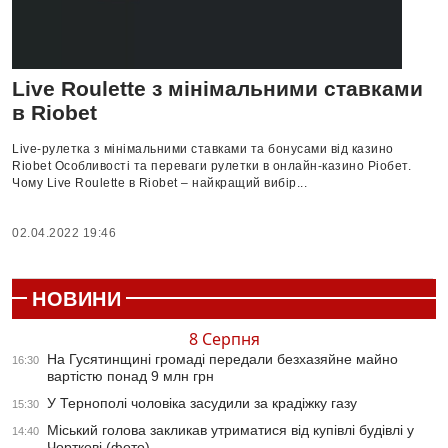
Live Roulette з мінімальними ставками
в Riobet
Live-рулетка з мінімальними ставками та бонусами від казино
Riobet Особливості та переваги рулетки в онлайн-казино Ріобет.
Чому Live Roulette в Riobet – найкращий вибір...
02.04.2022 19:46
НОВИНИ
8 Серпня
На Гусятинщині громаді передали безхазяйне майно
16:30
вартістю понад 9 млн грн
У Тернополі чоловіка засудили за крадіжку газу
15:30
Міський голова закликав утриматися від купівлі будівлі у
14:40
Чорткові (фото)