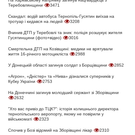
На Харківському напрямку загинув нацгвардієць з
Теребовлянщини
3471
Скандал: водій автобуса Тернопіль-Гусятин виїхав на
тротуар і кидався на людей
3208
Вчинив ДТП у Теребовлі та зник: поліція розшукує жителя
Гусятинщини (фото+відео)
3016
Смертельна ДТП на Козівщині: медики не врятували
життя 16-річного мотоцикліста
2988
У Донецькій області загинув солдат з Борщівщини
2852
«Агрон», «Дністер» та «Нива» дізналися суперників у
Кубку України
2753
На Донеччині загинув молодший сержант зі Зборівщини
2632
"Хто вас привіз до ТЦК?": історія колишнього директора
тернопільського аеропорту, якому не повірили у
військкоматі
2323
Спочив у Бозі відомий на Зборівщині лікар
2310