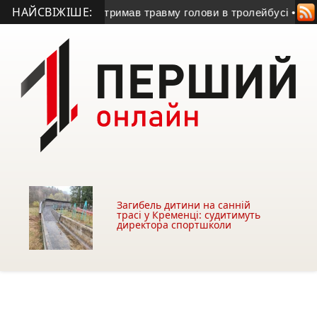
НАЙСВІЖІШЕ:
ернополі хлопчик отримав травму голови в тролейбусі
• У Пі
Загибель дитини на санній
трасі у Кременці: судитимуть
директора спортшколи