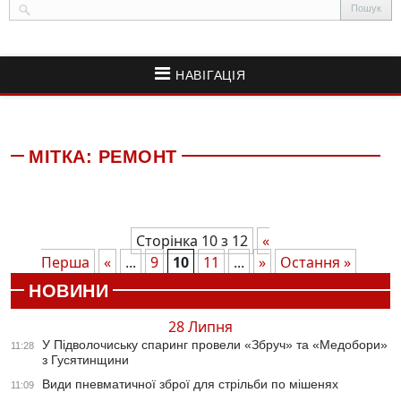
НАВІГАЦІЯ
МІТКА:
РЕМОНТ
Сторінка 10 з 12
«
Перша
«
...
9
10
11
...
»
Остання »
НОВИНИ
28 Липня
У Підволочиську спаринг провели «Збруч» та «Медобори»
11:28
з Гусятинщини
Види пневматичної зброї для стрільби по мішенях
11:09