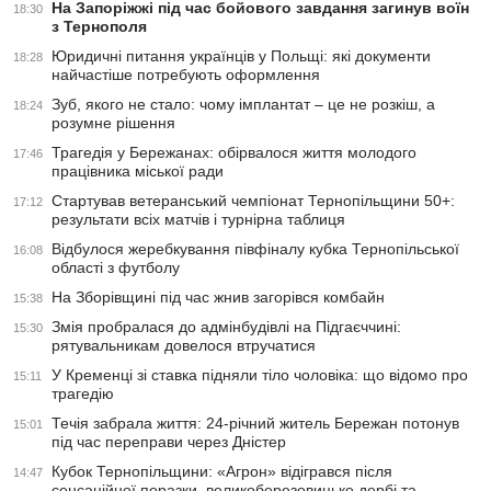
На Запоріжжі під час бойового завдання загинув воїн
18:30
з Тернополя
Юридичні питання українців у Польщі: які документи
18:28
найчастіше потребують оформлення
Зуб, якого не стало: чому імплантат – це не розкіш, а
18:24
розумне рішення
Трагедія у Бережанах: обірвалося життя молодого
17:46
працівника міської ради
Стартував ветеранський чемпіонат Тернопільщини 50+:
17:12
результати всіх матчів і турнірна таблиця
Відбулося жеребкування півфіналу кубка Тернопільської
16:08
області з футболу
На Зборівщині під час жнив загорівся комбайн
15:38
Змія пробралася до адмінбудівлі на Підгаєччині:
15:30
рятувальникам довелося втручатися
У Кременці зі ставка підняли тіло чоловіка: що відомо про
15:11
трагедію
Течія забрала життя: 24-річний житель Бережан потонув
15:01
під час переправи через Дністер
Кубок Тернопільщини: «Агрон» відігрався після
14:47
сенсаційної поразки, великоберезовицьке дербі та