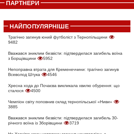
ПАРТНЕРИ
НАЙПОПУЛЯРНІШЕ
Трагічно загинув юний футболіст з Тернопільщини
9482
Вважався зниклим безвісти: підтвердилася загибель воїна
з Борщівщини
5952
Непоправна втрата для Кременеччини: трагічно загинув
Всеволод Штука
4546
Хресна хода до Почаєва викликала хвилю обурення: що
сталося
4500
Чемпіон світу поповнив склад тернопільської «Ниви»
3885
Вважався зниклим безвісти: підтвердилася загибель 30-
річного воїна із Зборівщини
3719