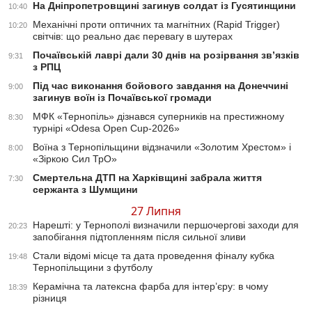
На Дніпропетровщині загинув солдат із Гусятинщини
10:40
Механічні проти оптичних та магнітних (Rapid Trigger)
10:20
світчів: що реально дає перевагу в шутерах
Почаївській лаврі дали 30 днів на розірвання зв’язків
9:31
з РПЦ
Під час виконання бойового завдання на Донеччині
9:00
загинув воїн із Почаївської громади
МФК «Тернопіль» дізнався суперників на престижному
8:30
турнірі «Odesa Open Cup-2026»
Воїна з Тернопільщини відзначили «Золотим Хрестом» і
8:00
«Зіркою Сил ТрО»
Смертельна ДТП на Харківщині забрала життя
7:30
сержанта з Шумщини
27 Липня
Нарешті: у Тернополі визначили першочергові заходи для
20:23
запобігання підтопленням після сильної зливи
Стали відомі місце та дата проведення фіналу кубка
19:48
Тернопільщини з футболу
Керамічна та латексна фарба для інтер’єру: в чому
18:39
різниця