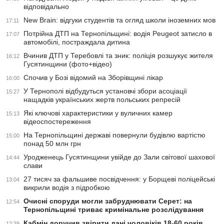
відповідально
New Brain: відгуки студентів та огляд школи іноземних мов
17:11
Потрійна ДТП на Тернопільщині: водія Peugeot затисло в
17:07
автомобілі, постраждала дитина
Вчинив ДТП у Теребовлі та зник: поліція розшукує жителя
16:12
Гусятинщини (фото+відео)
Спочив у Бозі відомий на Зборівщині лікар
16:00
У Тернополі відбудуться установчі збори асоціації
15:27
нащадків українських жертв польських репресій
Які ключові характеристики у вуличних камер
15:13
відеоспостереження
На Тернопільщині державі повернули будівлю вартістю
15:00
понад 50 млн грн
Уродженець Гусятинщини увійде до Зали світової шахової
14:44
слави
27 тисяч за фальшиве посвідчення: у Борщеві поліцейські
13:04
викрили водія з підробкою
Очисні споруди могли забруднювати Серет: на
12:54
Тернопільщині триває кримінальне розслідування
Кабмін доручив звірити дані чоловіків 18-60 років
12:39