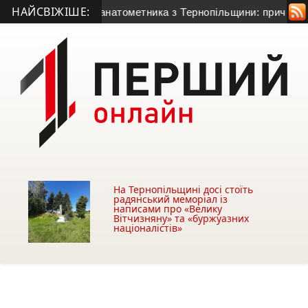
НАЙСВІЖІШЕ:
життя 50-річного гранатометника з Тернопільщини: причина с
На Тернопільщині досі стоїть
радянський меморіал із
написами про «Велику
Вітчизняну» та «буржуазних
націоналістів»