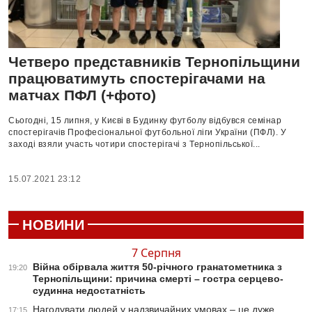
Четверо представників Тернопільщини
працюватимуть спостерігачами на
матчах ПФЛ (+фото)
Сьогодні, 15 липня, у Києві в Будинку футболу відбувся семінар
спостерігачів Професіональної футбольної ліги України (ПФЛ). У
заході взяли участь чотири спостерігачі з Тернопільської...
15.07.2021 23:12
НОВИНИ
7 Серпня
Війна обірвала життя 50-річного гранатометника з
19:20
Тернопільщини: причина смерті – гостра серцево-
судинна недостатність
Нагодувати людей у надзвичайних умовах – це дуже
17:15