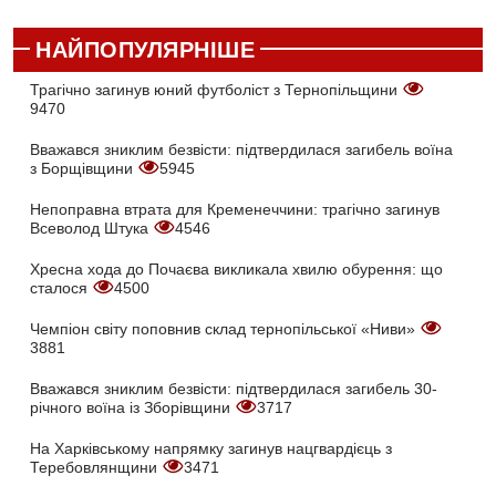
НАЙПОПУЛЯРНІШЕ
Трагічно загинув юний футболіст з Тернопільщини
9470
Вважався зниклим безвісти: підтвердилася загибель воїна
з Борщівщини
5945
Непоправна втрата для Кременеччини: трагічно загинув
Всеволод Штука
4546
Хресна хода до Почаєва викликала хвилю обурення: що
сталося
4500
Чемпіон світу поповнив склад тернопільської «Ниви»
3881
Вважався зниклим безвісти: підтвердилася загибель 30-
річного воїна із Зборівщини
3717
На Харківському напрямку загинув нацгвардієць з
Теребовлянщини
3471