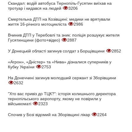
Скандал: водій автобуса Тернопіль-Гусятин виїхав на
тротуар і кидався на людей
3206
Смертельна ДТП на Козівщині: медики не врятували
життя 16-річного мотоцикліста
2986
Вчинив ДТП у Теребовлі та зник: поліція розшукує жителя
Гусятинщини (фото+відео)
2887
У Донецькій області загинув солдат з Борщівщини
2852
«Агрон», «Дністер» та «Нива» дізналися суперників у
Кубку України
2753
На Донеччині загинув молодший сержант зі Зборівщини
2632
"Хто вас привіз до ТЦК?": історія колишнього директора
тернопільського аеропорту, якому не повірили у
військкоматі
2323
Спочив у Бозі відомий на Зборівщині лікар
2264