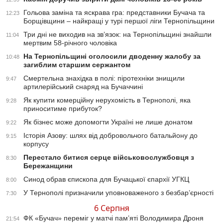
Гольова заміна та яскрава гра: представники Бучача та
12:23
Борщівщини – найкращі у турі першої ліги Тернопільщини
Три дні не виходив на зв’язок: на Тернопільщині знайшли
11:04
мертвим 58-річного чоловіка
На Тернопільщині оголосили дводенну жалобу за
10:48
загиблим старшим сержантом
Смертельна знахідка в полі: піротехніки знищили
9:47
артилерійський снаряд на Бучаччині
Як купити комерційну нерухомість в Тернополі, яка
9:28
приноситиме прибуток?
Як бізнес може допомогти Україні не лише донатом
9:22
Історія Азову: шлях від добровольчого батальйону до
9:15
корпусу
Перестало битися серце військовослужбовця з
8:30
Бережанщини
Синод обрав єпископа для Бучацької єпархії УГКЦ
8:00
У Тернополі призначили уповноваженого з безбар’єрності
7:30
6 Серпня
ФК «Бучач» переміг у матчі пам’яті Володимира Дроня
21:54