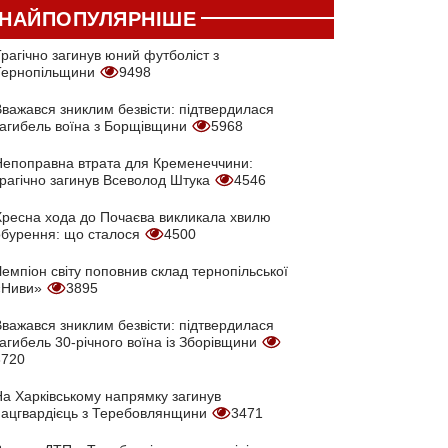
НАЙПОПУЛЯРНІШЕ
рагічно загинув юний футболіст з
Тернопільщини
9498
Вважався зниклим безвісти: підтвердилася
загибель воїна з Борщівщини
5968
Непоправна втрата для Кременеччини:
трагічно загинув Всеволод Штука
4546
Хресна хода до Почаєва викликала хвилю
обурення: що сталося
4500
емпіон світу поповнив склад тернопільської
«Ниви»
3895
Вважався зниклим безвісти: підтвердилася
агибель 30-річного воїна із Зборівщини
3720
На Харківському напрямку загинув
нацгвардієць з Теребовлянщини
3471