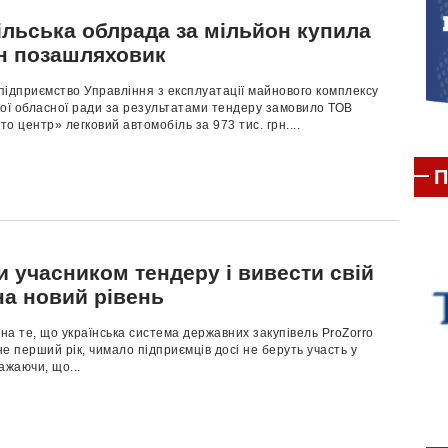
ільська облрада за мільйон купила
н позашляховик
підприємство Управління з експлуатації майнового комплексу
кої обласної ради за результатами тендеру замовило ТОВ
о центр» легковий автомобіль за 973 тис. грн....
П
и учасником тендеру і вивести свій
на новий рівень
а те, що українська система державних закупівель ProZorro
е перший рік, чимало підприємців досі не беруть участь у
ажаючи, що...