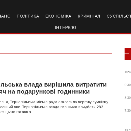
НАНС
ПОЛІТИКА
ЕКОНОМІКА
КРИМІНАЛ
СУСПІЛЬС
ІНТЕРВ’Ю
10:4
ільська влада вирішила витратити
9:30
сяч на подарункові годинники
8:30
езня, Тернопільська міська рада оголосила чергову сумнівну
воєнний час. Тернопільська влада вирішила придбати 283
7:30
ля цього готова з...
19:2