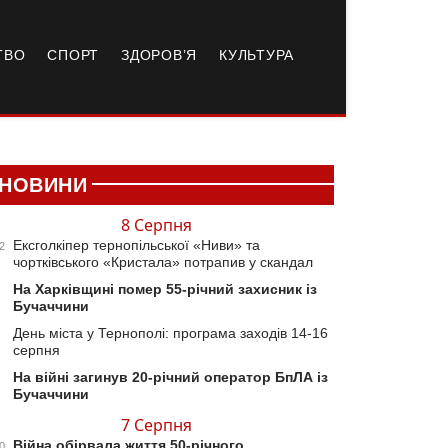
ТВО
СПОРТ
ЗДОРОВ’Я
КУЛЬТУРА
НОВИНИ
8 Серпня
Ексголкіпер тернопільської «Ниви» та
2
чортківського «Кристала» потрапив у скандал
На Харківщині помер 55-річний захисник із
Бучаччини
День міста у Тернополі: програма заходів 14-16
серпня
На війні загинув 20-річний оператор БпЛА із
Бучаччини
7 Серпня
Війна обірвала життя 50-річного
0