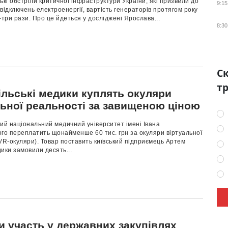
ькі обстріли критичної інфраструктури України, які призвели до
9:15
відключень електроенергії, вартість генераторів протягом року
-три рази. Про це йдеться у досліджені Ярослава...
8:30
Ск
тр
ільські медики куплять окуляри
льної реальності за завищеною ціною
ий національний медичний університет імені Івана
го переплатить щонайменше 60 тис. грн за окуляри віртуальної
VR-окуляри). Товар поставить київський підприємець Артем
ики замовили десять...
и участь у державних закупівлях