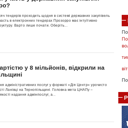
ро?
яч тендерів проходить щодня в системі державних закупівель
часть в електронних тендерах Прозорро має інтуїтивно
руктуру. Варто лише почати. Оберіть...
По
По
во
ти
ртістю у 8 мільйонів, відкрили на
віт
ільщині
По
ня адміністративних послуг у форматі «Дія Центр» урочисто
істі Ланівці на Тернопільщині. Головна мета ЦНАПу –
кості надання адмінпослуг, а...