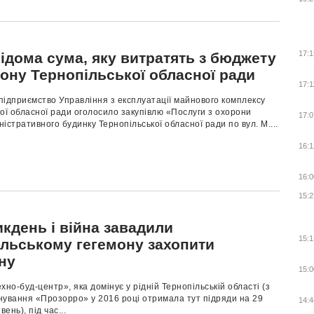
17:1
ідома сума, яку витратять з бюджету
рону Тернопільської обласної ради
17:1
підприємство Управління з експлуатації майнового комплексу
ої обласної ради оголосило закупівлю «Послуги з охорони
17:0
іністративного будинку Тернопільської обласної ради по вул. М....
16:1
16:0
15:2
кдень і війна завадили
15:1
ільському гегемону захопити
ну
15:0
хно-буд-центр», яка домінує у рідній Тернопільській області (з
нування «Прозорро» у 2016 році отримала тут підряди на 29
14:4
вень), під час...