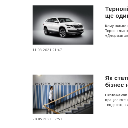
Терноп
ще оди
Комунальне 
Тернопільсь
«Джерман авт
11.08.2021 21:47
Як стат
бізнес 
Незважаючи н
працює вже н
тендерах, вв
28.05.2021 17:51