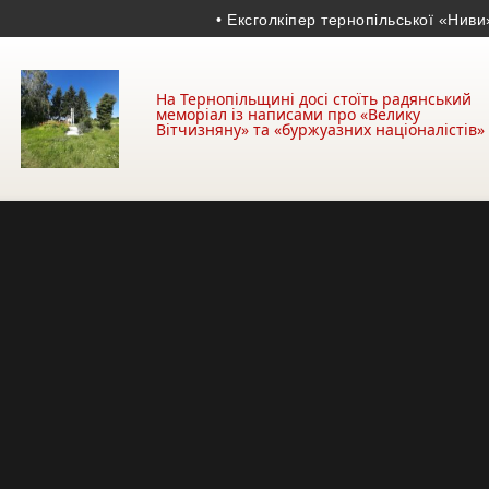
• Ексголкіпер тернопільської «Ниви» та ч
На Тернопільщині досі стоїть радянський
меморіал із написами про «Велику
Вітчизняну» та «буржуазних націоналістів»