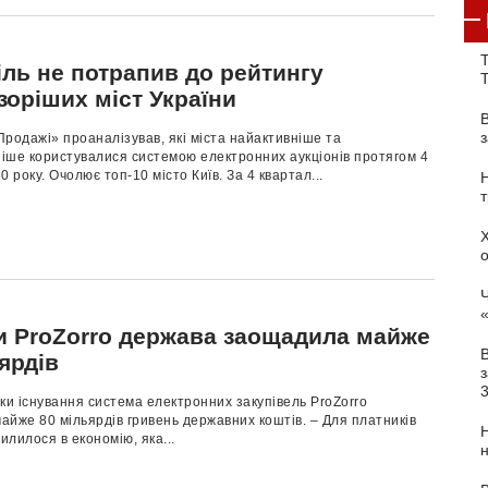
Т
іль не потрапив до рейтингу
зоріших міст України
родажі» проаналізував, які міста найактивніше та
іше користувалися системою електронних аукціонів протягом 4
0 року. Очолює топ-10 місто Київ. За 4 квартал...
Ч
и ProZorro держава заощадила майже
ярдів
з
ки існування система електронних закупівель ProZorro
йже 80 мільярдів гривень державних коштів. – Для платників
вилилося в економію, яка...