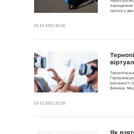
Через російс
періодичних 
зросла у два
15.12.2022 20:36
Терноп
віртуа
Тернопільськ
Горбачевсько
реальності (
Виничук. Мед
23.12.2021 21:20
Як взят