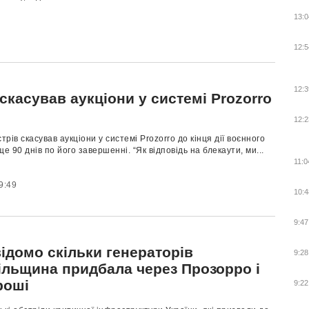
13:0
12:5
12:3
скасував аукціони у системі Prozorro
12:2
трів скасував аукціони у системі Prozorro до кінця дії воєнного
ще 90 днів по його завершенні. “Як відповідь на блекаути, ми...
11:0
9:49
10:4
9:47
ідомо скільки генераторів
9:28
ільщина придбала через Прозорро і
гроші
9:22