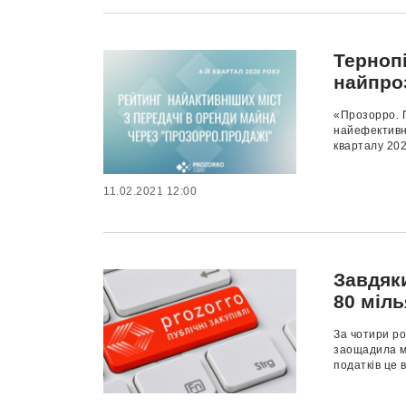
Терноп
найпро
«Прозорро. П
найефективн
кварталу 202
11.02.2021 12:00
Завдяк
80 міль
За чотири ро
заощадила ма
податків це 