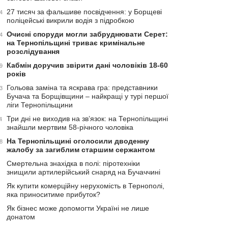
27 тисяч за фальшиве посвідчення: у Борщеві
4
поліцейські викрили водія з підробкою
Очисні споруди могли забруднювати Серет:
4
на Тернопільщині триває кримінальне
розслідування
Кабмін доручив звірити дані чоловіків 18-60
9
років
Гольова заміна та яскрава гра: представники
3
Бучача та Борщівщини – найкращі у турі першої
ліги Тернопільщини
Три дні не виходив на зв’язок: на Тернопільщині
4
знайшли мертвим 58-річного чоловіка
На Тернопільщині оголосили дводенну
8
жалобу за загиблим старшим сержантом
Смертельна знахідка в полі: піротехніки
знищили артилерійський снаряд на Бучаччині
Як купити комерційну нерухомість в Тернополі,
яка приноситиме прибуток?
Як бізнес може допомогти Україні не лише
донатом