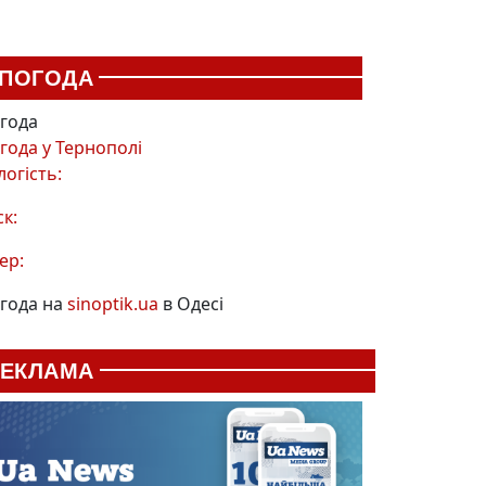
ПОГОДА
года
года у
Тернополі
логість:
ск:
ер:
года на
sinoptik.ua
в Одесі
РЕКЛАМА