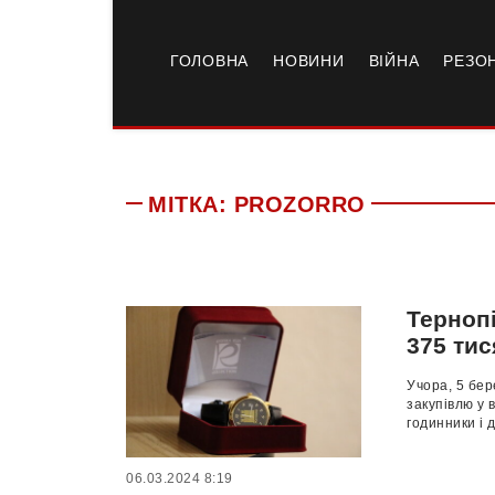
ГОЛОВНА
НОВИНИ
ВІЙНА
РЕЗО
МІТКА:
PROZORRO
Терноп
375 ти
Учора, 5 бер
закупівлю у 
годинники і д
06.03.2024 8:19