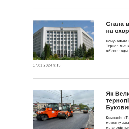
Стала в
на охо
Комунальне 
Тернопільськ
об’єкта: адм
17.01.2024 9:15
Як Вели
терноп
Букови
Компанія «Те
моменту зас
мільярдів гри