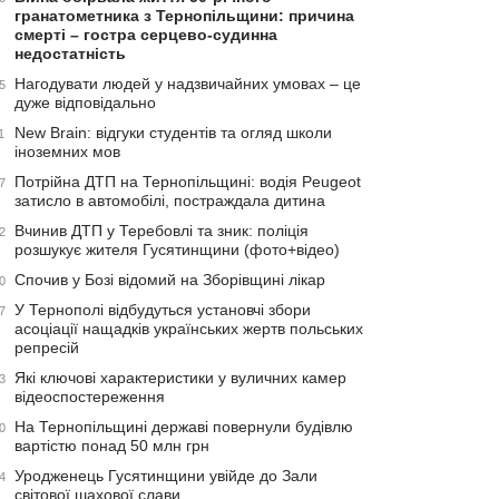
гранатометника з Тернопільщини: причина
смерті – гостра серцево-судинна
недостатність
Нагодувати людей у надзвичайних умовах – це
5
дуже відповідально
New Brain: відгуки студентів та огляд школи
1
іноземних мов
Потрійна ДТП на Тернопільщині: водія Peugeot
7
затисло в автомобілі, постраждала дитина
Вчинив ДТП у Теребовлі та зник: поліція
2
розшукує жителя Гусятинщини (фото+відео)
Спочив у Бозі відомий на Зборівщині лікар
0
У Тернополі відбудуться установчі збори
7
асоціації нащадків українських жертв польських
репресій
Які ключові характеристики у вуличних камер
3
відеоспостереження
На Тернопільщині державі повернули будівлю
0
вартістю понад 50 млн грн
Уродженець Гусятинщини увійде до Зали
4
світової шахової слави