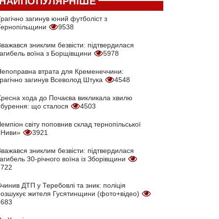
НАЙПОПУЛЯРНІШЕ
рагічно загинув юний футболіст з
Тернопільщини
9538
Вважався зниклим безвісти: підтвердилася
загибель воїна з Борщівщини
5978
Непоправна втрата для Кременеччини:
трагічно загинув Всеволод Штука
4548
Хресна хода до Почаєва викликала хвилю
обурення: що сталося
4503
емпіон світу поповнив склад тернопільської
«Ниви»
3921
Вважався зниклим безвісти: підтвердилася
агибель 30-річного воїна із Зборівщини
3722
чинив ДТП у Теребовлі та зник: поліція
розшукує жителя Гусятинщини (фото+відео)
3683