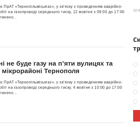
є ПрАТ «Тернопільміськгаз», у зв’язку з проведенням аварійно-
10:4
біт на газопроводі середнього тиску, 12 жовтня з 09:00 до 17:00
пинено...
Ск
тр
і не буде газу на п’яти вулицях та
 мікрорайоні Тернополя
є ПрАТ «Тернопільміськгаз», у зв’язку з проведенням аварійно-
біт на газопроводі середнього тиску, 4 жовтня з 10:00 до 17:00
пинено...