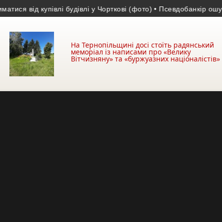
 від купівлі будівлі у Чорткові (фото)
• Псевдобанкір ошукав жи
На Тернопільщині досі стоїть радянський
меморіал із написами про «Велику
Вітчизняну» та «буржуазних націоналістів»