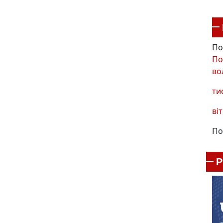
По
По
во
ти
віт
По