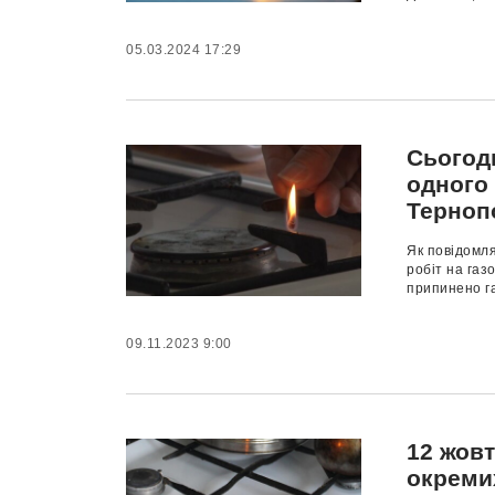
05.03.2024 17:29
Сьогод
одного
Терноп
Як повідомля
робіт на газ
припинено г
09.11.2023 9:00
12 жов
окреми