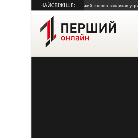
НАЙСВІЖІШЕ:
 засудили за крадіжку газу
• Міський голова закликав утриматися