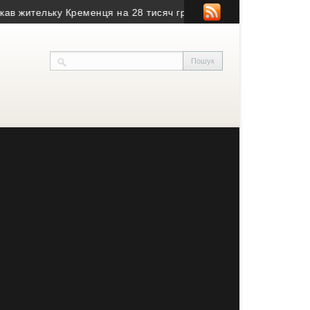
тельку Кременця на 28 тисяч гривень
• Воїн з Тернопільщини 