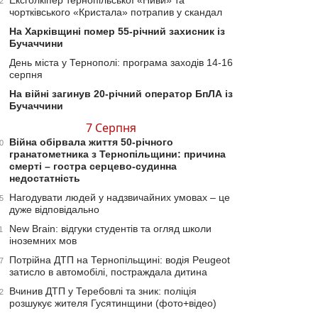
Ексголкіпер тернопільської «Ниви» та
2
чортківського «Кристала» потрапив у скандал
На Харківщині помер 55-річний захисник із
Бучаччини
День міста у Тернополі: програма заходів 14-16
серпня
На війні загинув 20-річний оператор БпЛА із
Бучаччини
7 Серпня
Війна обірвала життя 50-річного
0
гранатометника з Тернопільщини: причина
смерті – гостра серцево-судинна
недостатність
Нагодувати людей у надзвичайних умовах – це
5
дуже відповідально
New Brain: відгуки студентів та огляд школи
1
іноземних мов
Потрійна ДТП на Тернопільщині: водія Peugeot
7
затисло в автомобілі, постраждала дитина
Вчинив ДТП у Теребовлі та зник: поліція
2
розшукує жителя Гусятинщини (фото+відео)