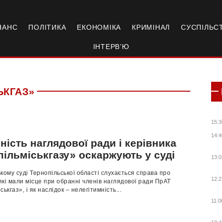
НАНС
ПОЛІТИКА
ЕКОНОМІКА
КРИМІНАЛ
СУСПІЛЬС
ІНТЕРВ’Ю
ЬКГАЗ»
15:3
14:4
ність наглядової ради і керівника
пільміськгазу» оскаржують у суді
13:0
кому суді Тернопільської області слухається справа про
12:2
кі мали місце при обранні членів наглядової ради ПрАТ
ькгаз», і як наслідок – нелегітимність...
11:0