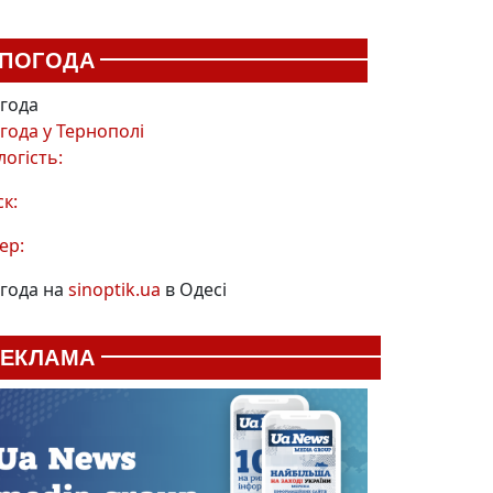
ПОГОДА
года
года у
Тернополі
логість:
ск:
ер:
года на
sinoptik.ua
в Одесі
РЕКЛАМА