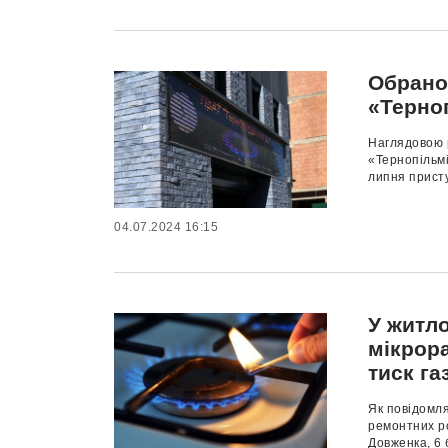
Обрано
«Терно
Наглядовою 
«Тернопільмі
липня присту
04.07.2024 16:15
У житл
мікрор
тиск га
Як повідомля
ремонтних ро
Довженка, 6 