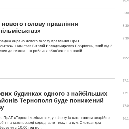
10:4
9:30
 нового голову правління
8:30
пільміськгаз»
7:30
радою обрано нового голову правління ПрАТ
ськгаз». Ним став Віталій Володимирович Бобрівець, який від 3
пив до виконання робочих обов’язків на новій...
19:2
17:1
ових будинках одного з найбільших
17:1
айонів Тернополя буде понижений
зу
17:0
є ПрАТ «Тернопільміськгаз», у зв’язку із виконанням аварійно-
16:1
біт на газопроводі середнього тиску на вул. Олександра
березня з 10:00 год по...