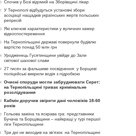
Спочив у Бозі відомий на Зборівщині лікар
0
У Тернополі відбудуться установчі збори
7
асоціації нащадків українських жертв польських
репресій
Які ключові характеристики у вуличних камер
3
відеоспостереження
На Тернопільщині державі повернули будівлю
0
вартістю понад 50 млн грн
Уродженець Гусятинщини увійде до Зали
4
світової шахової слави
27 тисяч за фальшиве посвідчення: у Борщеві
4
поліцейські викрили водія з підробкою
Очисні споруди могли забруднювати Серет:
4
на Тернопільщині триває кримінальне
розслідування
Кабмін доручив звірити дані чоловіків 18-60
9
років
Гольова заміна та яскрава гра: представники
3
Бучача та Борщівщини – найкращі у турі першої
ліги Тернопільщини
Три дні не виходив на зв’язок: на Тернопільщині
4