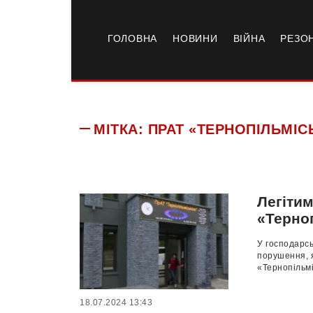
ГОЛОВНА
НОВИНИ
ВІЙНА
РЕЗО
МІТКА:
ПРАТ «ТЕРНОПІЛЬМІС
Легітим
«Терно
У господарсь
порушення, я
«Тернопільміс
18.07.2024 13:43