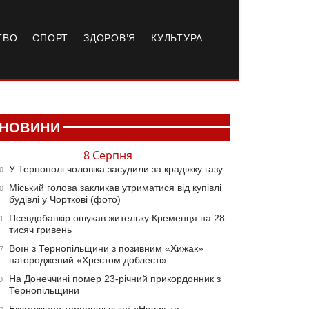
ТВО
СПОРТ
ЗДОРОВ’Я
КУЛЬТУРА
НОВИНИ
8 Серпня
У Тернополі чоловіка засудили за крадіжку газу
0
Міський голова закликав утриматися від купівлі
0
будівлі у Чорткові (фото)
Псевдобанкір ошукав жительку Кременця на 28
1
тисяч гривень
Воїн з Тернопільщини з позивним «Хижак»
7
нагороджений «Хрестом доблесті»
На Донеччині помер 23-річний прикордонник з
0
Тернопільщини