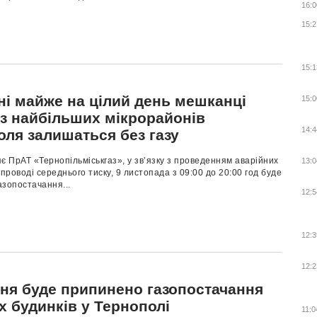
16:0
15:2
15:1
ні майже на цілий день мешканці
15:0
 з найбільших мікрорайонів
14:4
оля залишаться без газу
є ПрАТ «Тернопільміськгаз», у зв’язку з проведенням аварійних
13:0
опроводі середнього тиску, 9 листопада з 09:00 до 20:00 год буде
азопостачання...
12:5
12:3
12:2
тня буде припинено газопостачання
х будинків у Тернополі
11:0