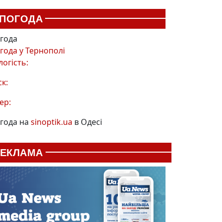
ПОГОДА
года
года у
Тернополі
логість:
ск:
ер:
года на
sinoptik.ua
в Одесі
РЕКЛАМА