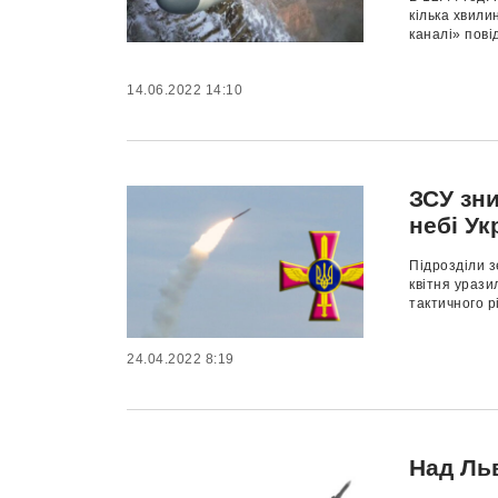
кілька хвили
каналі» пові
14.06.2022 14:10
ЗСУ зни
небі Ук
Підрозділи з
квітня урази
тактичного рі
24.04.2022 8:19
Над Ль