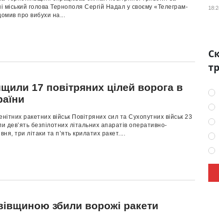
ні міський голова Тернополя Сергій Надал у своєму «Телеграм-
18:2
домив про вибухи на...
Ск
тр
щили 17 повітряних цілей ворога в
раїни
енітних ракетних військ Повітряних сил та Сухопутних військ 23
ли дев’ять безпілотних літальних апаратів оперативно-
вня, три літаки та п’ять крилатих ракет....
вівщиною збили ворожі ракети