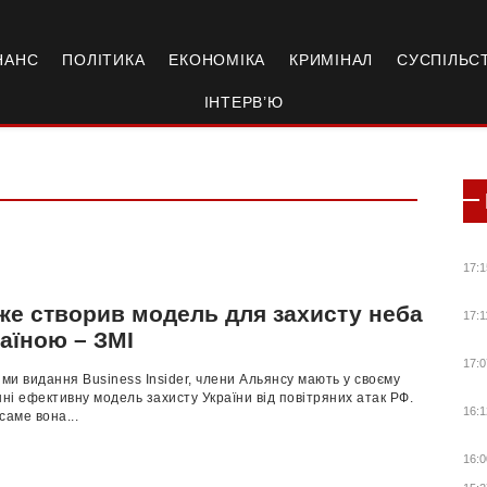
НАНС
ПОЛІТИКА
ЕКОНОМІКА
КРИМІНАЛ
СУСПІЛЬС
ІНТЕРВ’Ю
17:1
же створив модель для захисту неба
17:1
аїною – ЗМІ
17:0
ими видання Business Insider, члени Альянсу мають у своєму
і ефективну модель захисту України від повітряних атак РФ.
16:1
саме вона...
16:0