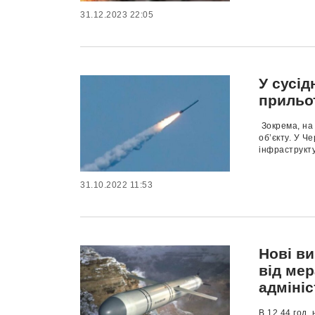
31.12.2023 22:05
У сусід
прильо
Зокрема, на 
об’єкту. У Ч
інфраструкту
31.10.2022 11:53
Нові в
від мер
адмініс
В 12.44 год.