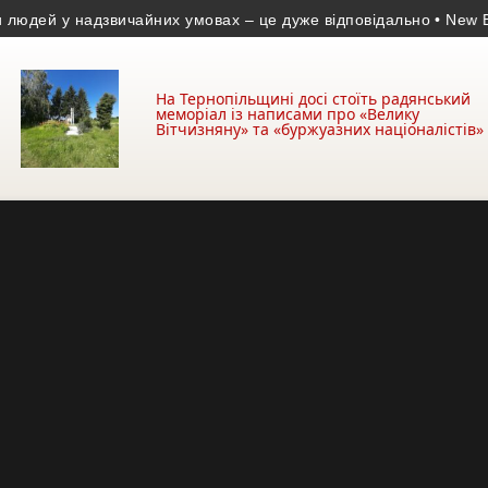
й у надзвичайних умовах – це дуже відповідально
• New Brain:
На Тернопільщині досі стоїть радянський
меморіал із написами про «Велику
Вітчизняну» та «буржуазних націоналістів»