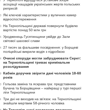
У Тернополі відбудуться установчі збори
7
асоціації нащадків українських жертв польських
репресій
Які ключові характеристики у вуличних камер
3
відеоспостереження
На Тернопільщині державі повернули будівлю
0
вартістю понад 50 млн грн
Уродженець Гусятинщини увійде до Зали
4
світової шахової слави
27 тисяч за фальшиве посвідчення: у Борщеві
4
поліцейські викрили водія з підробкою
Очисні споруди могли забруднювати Серет:
4
на Тернопільщині триває кримінальне
розслідування
Кабмін доручив звірити дані чоловіків 18-60
9
років
Гольова заміна та яскрава гра: представники
3
Бучача та Борщівщини – найкращі у турі першої
ліги Тернопільщини
Три дні не виходив на зв’язок: на Тернопільщині
4
знайшли мертвим 58-річного чоловіка
На Тернопільщині оголосили дводенну