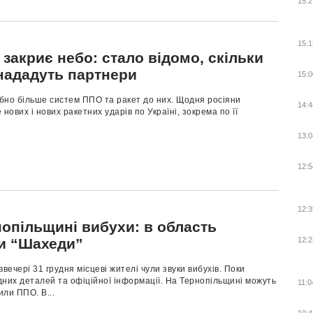
15:2
15:1
 закриє небо: стало відомо, скільки
 нададуть партнери
15:0
ібно більше систем ППО та ракет до них. Щодня росіяни
14:4
 нових і нових ракетних ударів по Україні, зокрема по її
13:0
12:5
12:3
нопільщині вибухи: в область
ли “Шахеди”
12:2
ввечері 31 грудня місцеві жителі чули звуки вибухів. Поки
них деталей та офіційної інформації. На Тернопільщині можуть
11:0
ли ППО. В...