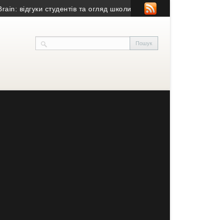
 відгуки студентів та огляд школи іноземних мов
• Потрійна ДТП 