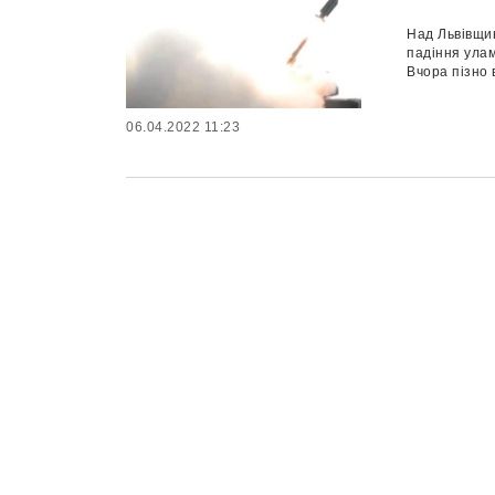
Над Львівщин
падіння улам
Вчора пізно в
06.04.2022 11:23