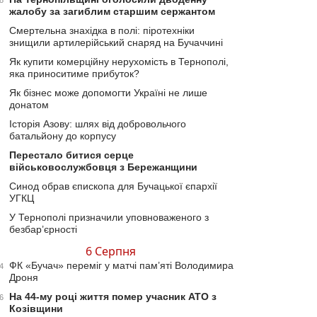
8
жалобу за загиблим старшим сержантом
Смертельна знахідка в полі: піротехніки
знищили артилерійський снаряд на Бучаччині
Як купити комерційну нерухомість в Тернополі,
яка приноситиме прибуток?
Як бізнес може допомогти Україні не лише
донатом
Історія Азову: шлях від добровольчого
батальйону до корпусу
Перестало битися серце
військовослужбовця з Бережанщини
Синод обрав єпископа для Бучацької єпархії
УГКЦ
У Тернополі призначили уповноваженого з
безбар’єрності
6 Серпня
ФК «Бучач» переміг у матчі пам’яті Володимира
4
Дроня
На 44-му році життя помер учасник АТО з
6
Козівщини