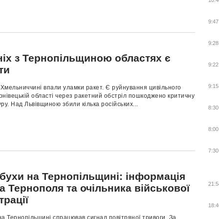
10:4
9:47
9:28
ніх з Тернопільщиною областях є
9:22
ти
9:15
Хмельниччині впали уламки ракет. Є руйнування цивільного
ернівецькій області через ракетний обстріл пошкоджено критичну
ру. Над Львівщиною збили кілька російських...
8:30
8:00
7:30
ибухи на Тернопільщині: інформація
21:5
а Тернополя та очільника військової
трації
18:4
 на Тернопільщині спрацював сигнал повітряної тривоги. За