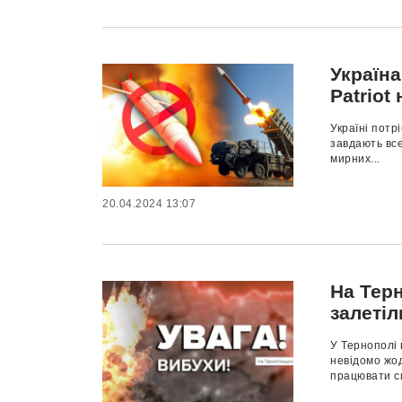
Україна
Patriot
Україні потр
завдають все
мирних...
20.04.2024 13:07
На Тер
залеті
У Тернополі 
невідомо жод
працювати си