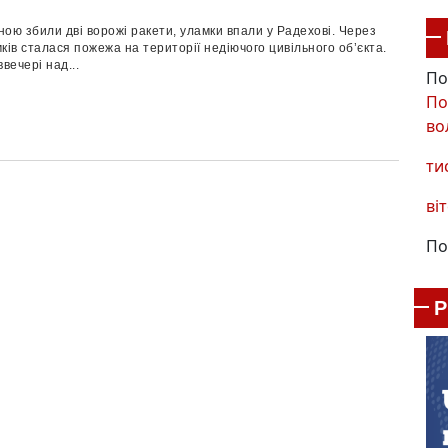
ою збили дві ворожі ракети, уламки впали у Радехові. Через
ків сталася пожежа на території недіючого цивільного об’єкта.
вечері над...
По
По
во
ти
віт
По