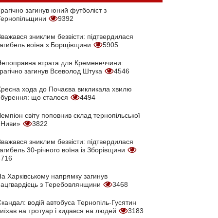
рагічно загинув юний футболіст з
Тернопільщини
9392
Вважався зниклим безвісти: підтвердилася
загибель воїна з Борщівщини
5905
Непоправна втрата для Кременеччини:
трагічно загинув Всеволод Штука
4546
Хресна хода до Почаєва викликала хвилю
обурення: що сталося
4494
емпіон світу поповнив склад тернопільської
«Ниви»
3822
Вважався зниклим безвісти: підтвердилася
агибель 30-річного воїна із Зборівщини
3716
На Харківському напрямку загинув
нацгвардієць з Теребовлянщини
3468
кандал: водій автобуса Тернопіль-Гусятин
иїхав на тротуар і кидався на людей
3183