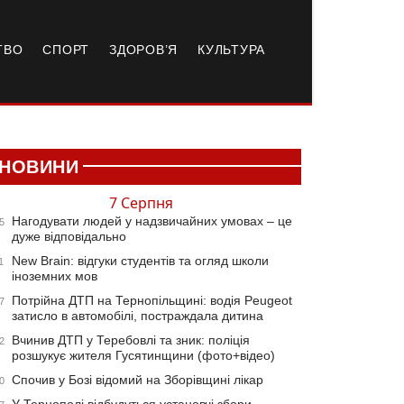
ТВО
СПОРТ
ЗДОРОВ’Я
КУЛЬТУРА
НОВИНИ
7 Серпня
Нагодувати людей у надзвичайних умовах – це
5
дуже відповідально
New Brain: відгуки студентів та огляд школи
1
іноземних мов
Потрійна ДТП на Тернопільщині: водія Peugeot
7
затисло в автомобілі, постраждала дитина
Вчинив ДТП у Теребовлі та зник: поліція
2
розшукує жителя Гусятинщини (фото+відео)
Спочив у Бозі відомий на Зборівщині лікар
0