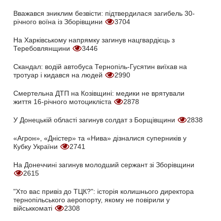
Вважався зниклим безвісти: підтвердилася загибель 30-
річного воїна із Зборівщини
3704
На Харківському напрямку загинув нацгвардієць з
Теребовлянщини
3446
Скандал: водій автобуса Тернопіль-Гусятин виїхав на
тротуар і кидався на людей
2990
Смертельна ДТП на Козівщині: медики не врятували
життя 16-річного мотоцикліста
2878
У Донецькій області загинув солдат з Борщівщини
2838
«Агрон», «Дністер» та «Нива» дізналися суперників у
Кубку України
2741
На Донеччині загинув молодший сержант зі Зборівщини
2615
"Хто вас привіз до ТЦК?": історія колишнього директора
тернопільського аеропорту, якому не повірили у
військкоматі
2308