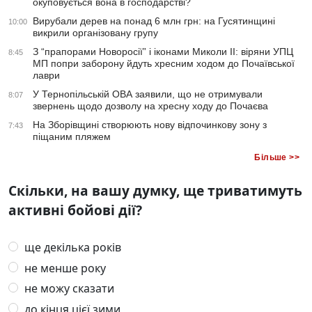
окуповується вона в господарстві?
Вирубали дерев на понад 6 млн грн: на Гусятинщині
10:00
викрили організовану групу
З “прапорами Новоросії” і іконами Миколи ІІ: віряни УПЦ
8:45
МП попри заборону йдуть хресним ходом до Почаївської
лаври
У Тернопільській ОВА заявили, що не отримували
8:07
звернень щодо дозволу на хресну ходу до Почаєва
На Зборівщині створюють нову відпочинкову зону з
7:43
піщаним пляжем
Більше >>
Скільки, на вашу думку, ще триватимуть
активні бойові дії?
ще декілька років
не менше року
не можу сказати
до кінця цієї зими