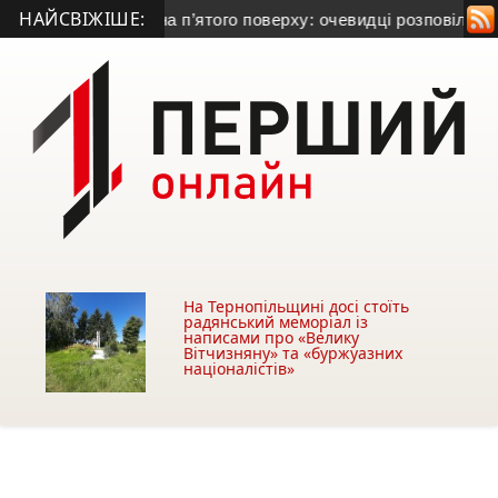
НАЙСВІЖІШЕ:
овік випав із вікна п’ятого поверху: очевидці розповіли, що с
На Тернопільщині досі стоїть
радянський меморіал із
написами про «Велику
Вітчизняну» та «буржуазних
націоналістів»