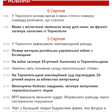
НОВИНИ
6 Серпня
У Тернополі чоловік випав із вікна п’ятого поверху:
8:00
очевидці розповіли, що сталося
Мама з молитвою написала ікону для сина: на фронті
7:30
загинув захисник із Тернополя
5 Серпня
У Тернополі зафіксували температурний рекорд
23:22
Помер ветеран російсько-української війни з
20:47
Козівщини
На війні загинув 33-річний Захисник із Тернопільщини
19:15
Чемпіон світу поповнив склад тернопільської «Ниви»
18:55
На Тернопільщині апеляційний суд підтвердив 15-
17:54
річний вирок за вбивство випускниці
Виконуючи бойове завдання, загинув випускник
17:47
тернопільського ліцею
ВРП вирішила звільнити суддю Зборівського райсуду через
16:02
систематичні порушення
Ліфт у Бучацькій лікарні будуватиме фірма, яка фігурує в
14:08