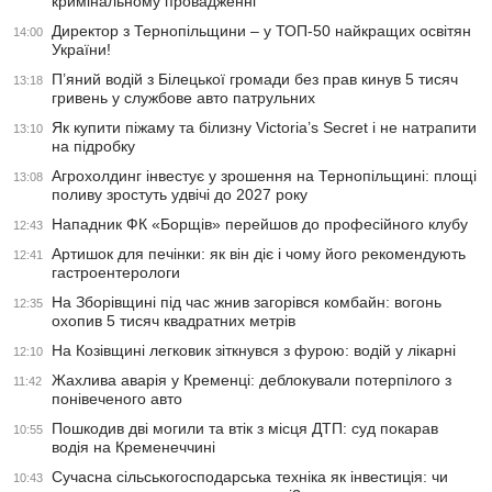
кримінальному провадженні
Директор з Тернопільщини – у ТОП-50 найкращих освітян
14:00
України!
П’яний водій з Білецької громади без прав кинув 5 тисяч
13:18
гривень у службове авто патрульних
Як купити піжаму та білизну Victoria’s Secret і не натрапити
13:10
на підробку
Агрохолдинг інвестує у зрошення на Тернопільщині: площі
13:08
поливу зростуть удвічі до 2027 року
Нападник ФК «Борщів» перейшов до професійного клубу
12:43
Артишок для печінки: як він діє і чому його рекомендують
12:41
гастроентерологи
На Зборівщині під час жнив загорівся комбайн: вогонь
12:35
охопив 5 тисяч квадратних метрів
На Козівщині легковик зіткнувся з фурою: водій у лікарні
12:10
Жахлива аварія у Кременці: деблокували потерпілого з
11:42
понівеченого авто
Пошкодив дві могили та втік з місця ДТП: суд покарав
10:55
водія на Кременеччині
Сучасна сільськогосподарська техніка як інвестиція: чи
10:43