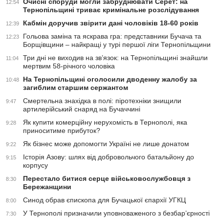
Очисні споруди могли забруднювати Серет: на
12:54
Тернопільщині триває кримінальне розслідування
Кабмін доручив звірити дані чоловіків 18-60 років
12:39
Гольова заміна та яскрава гра: представники Бучача та
12:23
Борщівщини – найкращі у турі першої ліги Тернопільщини
Три дні не виходив на зв’язок: на Тернопільщині знайшли
11:04
мертвим 58-річного чоловіка
На Тернопільщині оголосили дводенну жалобу за
10:48
загиблим старшим сержантом
Смертельна знахідка в полі: піротехніки знищили
9:47
артилерійський снаряд на Бучаччині
Як купити комерційну нерухомість в Тернополі, яка
9:28
приноситиме прибуток?
Як бізнес може допомогти Україні не лише донатом
9:22
Історія Азову: шлях від добровольчого батальйону до
9:15
корпусу
Перестало битися серце військовослужбовця з
8:30
Бережанщини
Синод обрав єпископа для Бучацької єпархії УГКЦ
8:00
У Тернополі призначили уповноваженого з безбар’єрності
7:30