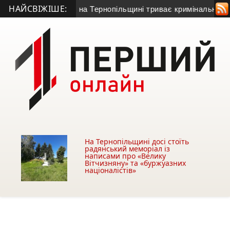
НАЙСВІЖІШЕ:
руднювати Серет: на Тернопільщині триває кримінальне роз
На Тернопільщині досі стоїть
радянський меморіал із
написами про «Велику
Вітчизняну» та «буржуазних
націоналістів»