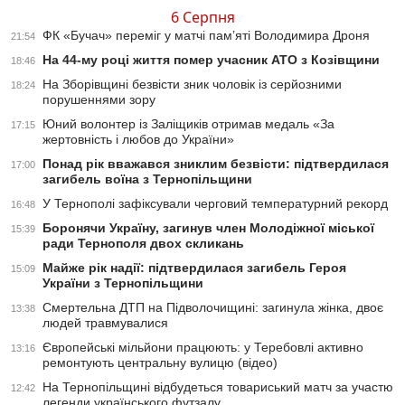
6 Серпня
ФК «Бучач» переміг у матчі пам’яті Володимира Дроня
21:54
На 44-му році життя помер учасник АТО з Козівщини
18:46
На Зборівщині безвісти зник чоловік із серйозними
18:24
порушеннями зору
Юний волонтер із Заліщиків отримав медаль «За
17:15
жертовність і любов до України»
Понад рік вважався зниклим безвісти: підтвердилася
17:00
загибель воїна з Тернопільщини
У Тернополі зафіксували черговий температурний рекорд
16:48
Боронячи Україну, загинув член Молодіжної міської
15:39
ради Тернополя двох скликань
Майже рік надії: підтвердилася загибель Героя
15:09
України з Тернопільщини
Смертельна ДТП на Підволочищині: загинула жінка, двоє
13:38
людей травмувалися
Європейські мільйони працюють: у Теребовлі активно
13:16
ремонтують центральну вулицю (відео)
На Тернопільщині відбудеться товариський матч за участю
12:42
легенди українського футзалу