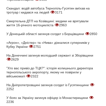
Скандал: водій автобуса Тернопіль-Гусятин виїхав на
тротуар і кидався на людей
3171
Смертельна ДТП на Козівщині: медики не врятували
життя 16-річного мотоцикліста
2963
У Донецькій області загинув солдат з Борщівщини
2850
«Агрон», «Дністер» та «Нива» дізналися суперників у
Кубку України
2751
На Донеччині загинув молодший сержант зі Зборівщини
2629
"Хто вас привіз до ТЦК?": історія колишнього директора
тернопільського аеропорту, якому не повірили у
військкоматі
2322
На Дніпропетровщині загинув солдат із Гусятинщини
2252
У боях за Україну загинув офіцер із Монастирищини
2236