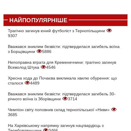
НАЙПОПУЛЯРНІШЕ
Трагічно загинув юний футболіст з Тернопільщини
9307
Вважався зниклим безвісти: підтвердилася загибель воїна
з Борщівщини
5886
Непоправна втрата для Кременеччини: трагічно загинув
Всеволод Штука
4546
Хресна хода до Почаєва викликала хвилю обурення: що
сталося
4489
Вважався зниклим безвісти: підтвердилася загибель 30-
річного воїна із Зборівщини
3714
Чемпіон світу поповнив склад тернопільської «Ниви»
3685
На Харківському напрямку загинув нацгвардієць з
Теребовлянщини
3466