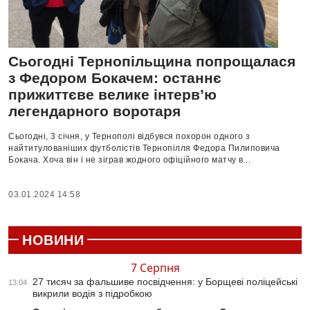
Сьогодні Тернопільщина попрощалася
з Федором Бокачем: останнє
прижиттєве велике інтерв’ю
легендарного воротаря
Сьогодні, 3 січня, у Тернополі відбувся похорон одного з
найтитулованіших футболістів Тернопілля Федора Пилиповича
Бокача. Хоча він і не зіграв жодного офіційного матчу в...
03.01.2024 14:58
НОВИНИ
7 Серпня
27 тисяч за фальшиве посвідчення: у Борщеві поліцейські
13:04
викрили водія з підробкою