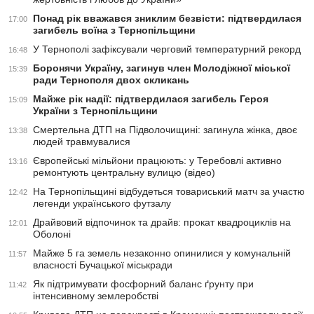
Понад рік вважався зниклим безвісти: підтвердилася
17:00
загибель воїна з Тернопільщини
У Тернополі зафіксували черговий температурний рекорд
16:48
Боронячи Україну, загинув член Молодіжної міської
15:39
ради Тернополя двох скликань
Майже рік надії: підтвердилася загибель Героя
15:09
України з Тернопільщини
Смертельна ДТП на Підволочищині: загинула жінка, двоє
13:38
людей травмувалися
Європейські мільйони працюють: у Теребовлі активно
13:16
ремонтують центральну вулицю (відео)
На Тернопільщині відбудеться товариський матч за участю
12:42
легенди українського футзалу
Драйвовий відпочинок та драйв: прокат квадроциклів на
12:01
Оболоні
Майже 5 га земель незаконно опинилися у комунальній
11:57
власності Бучацької міськради
Як підтримувати фосфорний баланс ґрунту при
11:42
інтенсивному землеробстві