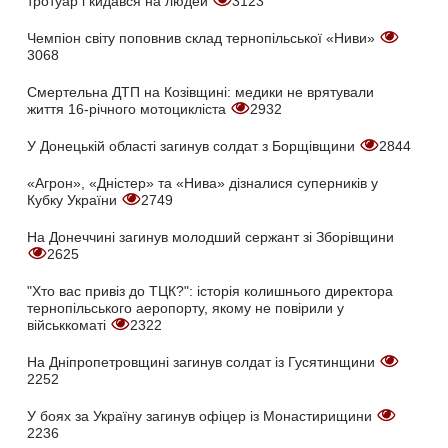
тротуар і кидався на людей
3123
Чемпіон світу поповнив склад тернопільської «Ниви»
3068
Смертельна ДТП на Козівщині: медики не врятували
життя 16-річного мотоцикліста
2932
У Донецькій області загинув солдат з Борщівщини
2844
«Агрон», «Дністер» та «Нива» дізналися суперників у
Кубку України
2749
На Донеччині загинув молодший сержант зі Зборівщини
2625
"Хто вас привіз до ТЦК?": історія колишнього директора
тернопільського аеропорту, якому не повірили у
військкоматі
2322
На Дніпропетровщині загинув солдат із Гусятинщини
2252
У боях за Україну загинув офіцер із Монастирищини
2236