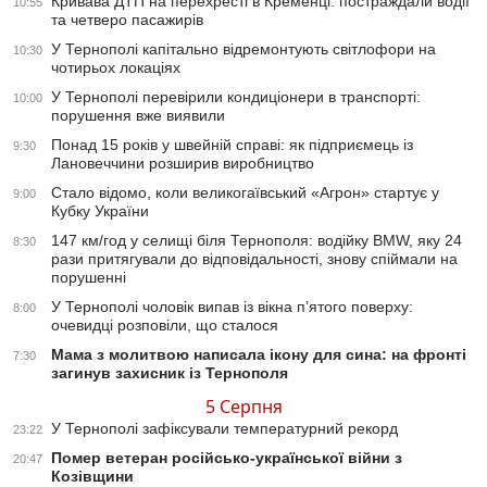
Кривава ДТП на перехресті в Кременці: постраждали водії
10:55
та четверо пасажирів
У Тернополі капітально відремонтують світлофори на
10:30
чотирьох локаціях
У Тернополі перевірили кондиціонери в транспорті:
10:00
порушення вже виявили
Понад 15 років у швейній справі: як підприємець із
9:30
Лановеччини розширив виробництво
Стало відомо, коли великогаївський «Агрон» стартує у
9:00
Кубку України
147 км/год у селищі біля Тернополя: водійку BMW, яку 24
8:30
рази притягували до відповідальності, знову спіймали на
порушенні
У Тернополі чоловік випав із вікна п’ятого поверху:
8:00
очевидці розповіли, що сталося
Мама з молитвою написала ікону для сина: на фронті
7:30
загинув захисник із Тернополя
5 Серпня
У Тернополі зафіксували температурний рекорд
23:22
Помер ветеран російсько-української війни з
20:47
Козівщини