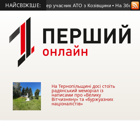
НАЙСВІЖІШЕ:
-му році життя помер учасник АТО з Козівщини
• На Зборівщи
На Тернопільщині досі стоїть
радянський меморіал із
написами про «Велику
Вітчизняну» та «буржуазних
націоналістів»