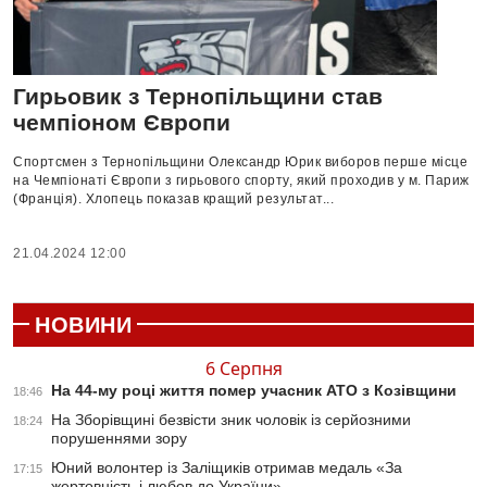
Гирьовик з Тернопільщини став
чемпіоном Європи
Спортсмен з Тернопільщини Олександр Юрик виборов перше місце
на Чемпіонаті Європи з гирьового спорту, який проходив у м. Париж
(Франція). Хлопець показав кращий результат...
21.04.2024 12:00
НОВИНИ
6 Серпня
На 44-му році життя помер учасник АТО з Козівщини
18:46
На Зборівщині безвісти зник чоловік із серйозними
18:24
порушеннями зору
Юний волонтер із Заліщиків отримав медаль «За
17:15
жертовність і любов до України»