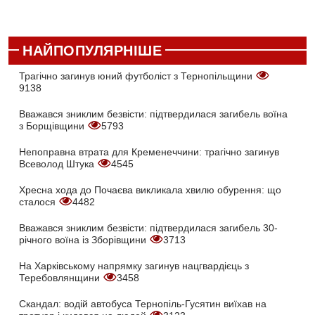
НАЙПОПУЛЯРНІШЕ
Трагічно загинув юний футболіст з Тернопільщини
9138
Вважався зниклим безвісти: підтвердилася загибель воїна
з Борщівщини
5793
Непоправна втрата для Кременеччини: трагічно загинув
Всеволод Штука
4545
Хресна хода до Почаєва викликала хвилю обурення: що
сталося
4482
Вважався зниклим безвісти: підтвердилася загибель 30-
річного воїна із Зборівщини
3713
На Харківському напрямку загинув нацгвардієць з
Теребовлянщини
3458
Скандал: водій автобуса Тернопіль-Гусятин виїхав на