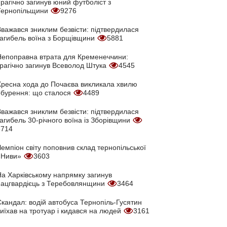
рагічно загинув юний футболіст з
Тернопільщини
9276
Вважався зниклим безвісти: підтвердилася
загибель воїна з Борщівщини
5881
Непоправна втрата для Кременеччини:
трагічно загинув Всеволод Штука
4545
Хресна хода до Почаєва викликала хвилю
обурення: що сталося
4489
Вважався зниклим безвісти: підтвердилася
агибель 30-річного воїна із Зборівщини
3714
емпіон світу поповнив склад тернопільської
«Ниви»
3603
На Харківському напрямку загинув
нацгвардієць з Теребовлянщини
3464
кандал: водій автобуса Тернопіль-Гусятин
иїхав на тротуар і кидався на людей
3161