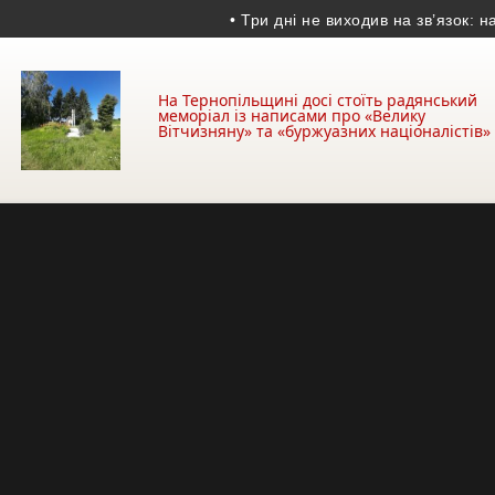
• Три дні не виходив на зв’язок: на Те
На Тернопільщині досі стоїть радянський
меморіал із написами про «Велику
Вітчизняну» та «буржуазних націоналістів»