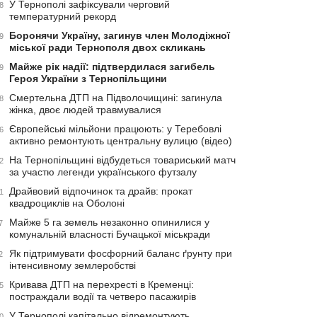
У Тернополі зафіксували черговий
8
температурний рекорд
Боронячи Україну, загинув член Молодіжної
9
міської ради Тернополя двох скликань
Майже рік надії: підтвердилася загибель
9
Героя України з Тернопільщини
Смертельна ДТП на Підволочищині: загинула
8
жінка, двоє людей травмувалися
Європейські мільйони працюють: у Теребовлі
6
активно ремонтують центральну вулицю (відео)
На Тернопільщині відбудеться товариський матч
2
за участю легенди українського футзалу
Драйвовий відпочинок та драйв: прокат
1
квадроциклів на Оболоні
Майже 5 га земель незаконно опинилися у
7
комунальній власності Бучацької міськради
Як підтримувати фосфорний баланс ґрунту при
2
інтенсивному землеробстві
Кривава ДТП на перехресті в Кременці:
5
постраждали водії та четверо пасажирів
У Тернополі капітально відремонтують
0