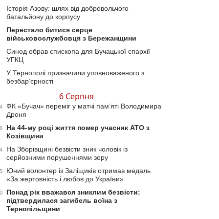
Історія Азову: шлях від добровольчого
батальйону до корпусу
Перестало битися серце
військовослужбовця з Бережанщини
Синод обрав єпископа для Бучацької єпархії
УГКЦ
У Тернополі призначили уповноваженого з
безбар’єрності
6 Серпня
ФК «Бучач» переміг у матчі пам’яті Володимира
4
Дроня
На 44-му році життя помер учасник АТО з
6
Козівщини
На Зборівщині безвісти зник чоловік із
4
серйозними порушеннями зору
Юний волонтер із Заліщиків отримав медаль
5
«За жертовність і любов до України»
Понад рік вважався зниклим безвісти:
0
підтвердилася загибель воїна з
Тернопільщини