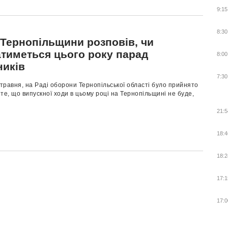
9:15
8:30
 Тернопільщини розповів, чи
атиметься цього року парад
8:00
ників
7:30
 травня, на Раді оборони Тернопільської області було прийнято
те, що випускної ходи в цьому році на Тернопільщині не буде,
21:5
18:4
18:2
17:1
17:0