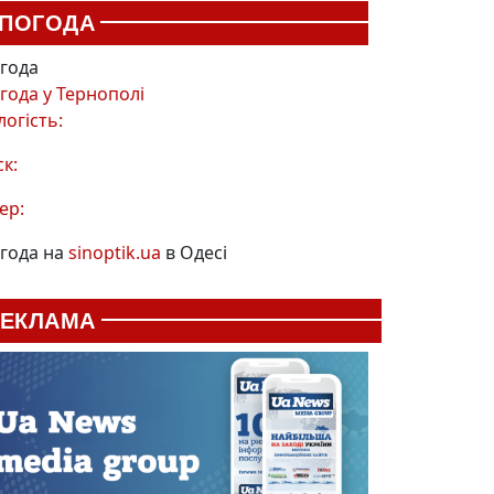
ПОГОДА
года
года у
Тернополі
логість:
ск:
ер:
года на
sinoptik.ua
в Одесі
РЕКЛАМА