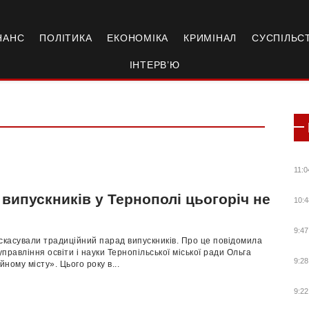
НАНС
ПОЛІТИКА
ЕКОНОМІКА
КРИМІНАЛ
СУСПІЛЬС
ІНТЕРВ’Ю
11:0
випускників у Тернополі цьогоріч не
10:4
9:47
скасували традиційний парад випускників. Про це повідомила
правління освіти і науки Тернопільської міської ради Ольга
9:28
ному місту». Цього року в...
9:22