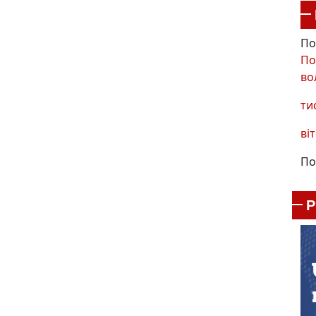
По
По
во
ти
віт
По