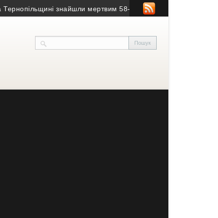
рнопільщині знайшли мертвим 58-річного чоловіка
• На Тернопіл