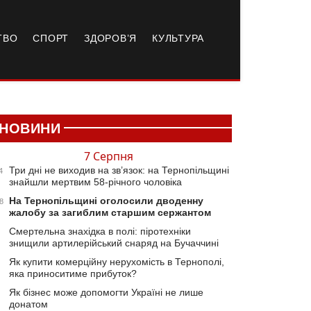
ТВО
СПОРТ
ЗДОРОВ’Я
КУЛЬТУРА
НОВИНИ
7 Серпня
Три дні не виходив на зв’язок: на Тернопільщині
4
знайшли мертвим 58-річного чоловіка
На Тернопільщині оголосили дводенну
8
жалобу за загиблим старшим сержантом
Смертельна знахідка в полі: піротехніки
знищили артилерійський снаряд на Бучаччині
Як купити комерційну нерухомість в Тернополі,
яка приноситиме прибуток?
Як бізнес може допомогти Україні не лише
донатом