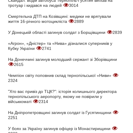
Скандал: водій автобуса Тернопіль-Гусятин виїхав на
тротуар і кидався на людей
3014
Смертельна ДТП на Козівщині: медики не врятували
життя 16-річного мотоцикліста
2889
У Донецькій області загинув солдат з Борщівщини
2839
«Агрон», «Дністер» та «Нива» дізналися суперників у
Кубку України
2741
На Донеччині загинув молодший сержант зі Зборівщини
2615
Чемпіон світу поповнив склад тернопільської «Ниви»
2324
"Хто вас привіз до ТЦК?": історія колишнього директора
тернопільського аеропорту, якому не повірили у
військкоматі
2314
На Дніпропетровщині загинув солдат із Гусятинщини
2251
У боях за Україну загинув офіцер із Монастирищини