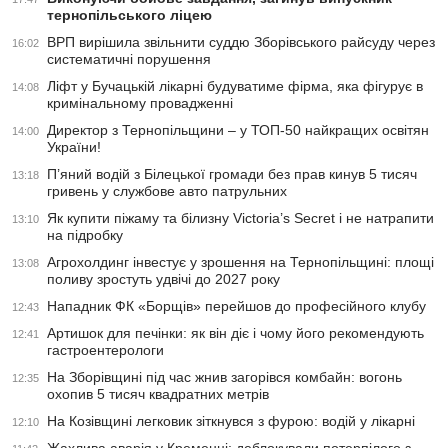
тернопільського ліцею
ВРП вирішила звільнити суддю Зборівського райсуду через
16:02
систематичні порушення
Ліфт у Бучацькій лікарні будуватиме фірма, яка фігурує в
14:08
кримінальному провадженні
Директор з Тернопільщини – у ТОП-50 найкращих освітян
14:00
України!
П’яний водій з Білецької громади без прав кинув 5 тисяч
13:18
гривень у службове авто патрульних
Як купити піжаму та білизну Victoria’s Secret і не натрапити
13:10
на підробку
Агрохолдинг інвестує у зрошення на Тернопільщині: площі
13:08
поливу зростуть удвічі до 2027 року
Нападник ФК «Борщів» перейшов до професійного клубу
12:43
Артишок для печінки: як він діє і чому його рекомендують
12:41
гастроентерологи
На Зборівщині під час жнив загорівся комбайн: вогонь
12:35
охопив 5 тисяч квадратних метрів
На Козівщині легковик зіткнувся з фурою: водій у лікарні
12:10