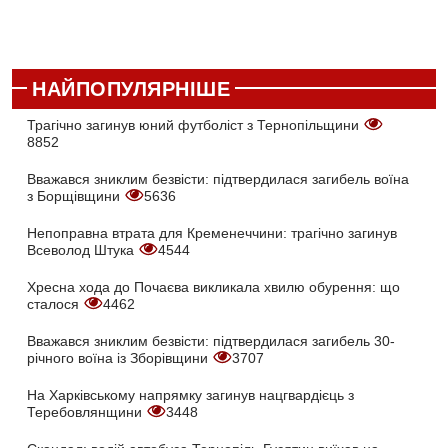
НАЙПОПУЛЯРНІШЕ
Трагічно загинув юний футболіст з Тернопільщини
8852
Вважався зниклим безвісти: підтвердилася загибель воїна
з Борщівщини
5636
Непоправна втрата для Кременеччини: трагічно загинув
Всеволод Штука
4544
Хресна хода до Почаєва викликала хвилю обурення: що
сталося
4462
Вважався зниклим безвісти: підтвердилася загибель 30-
річного воїна із Зборівщини
3707
На Харківському напрямку загинув нацгвардієць з
Теребовлянщини
3448