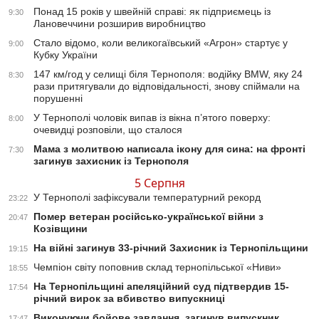
Понад 15 років у швейній справі: як підприємець із
9:30
Лановеччини розширив виробництво
Стало відомо, коли великогаївський «Агрон» стартує у
9:00
Кубку України
147 км/год у селищі біля Тернополя: водійку BMW, яку 24
8:30
рази притягували до відповідальності, знову спіймали на
порушенні
У Тернополі чоловік випав із вікна п’ятого поверху:
8:00
очевидці розповіли, що сталося
Мама з молитвою написала ікону для сина: на фронті
7:30
загинув захисник із Тернополя
5 Серпня
У Тернополі зафіксували температурний рекорд
23:22
Помер ветеран російсько-української війни з
20:47
Козівщини
На війні загинув 33-річний Захисник із Тернопільщини
19:15
Чемпіон світу поповнив склад тернопільської «Ниви»
18:55
На Тернопільщині апеляційний суд підтвердив 15-
17:54
річний вирок за вбивство випускниці
Виконуючи бойове завдання, загинув випускник
17:47