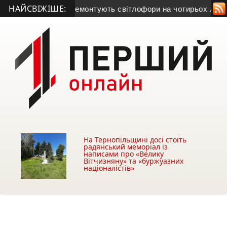
НАЙСВІЖІШЕ:
лі капітально відремонтують світлофори на чотирьох локаці
На Тернопільщині досі стоїть
радянський меморіал із
написами про «Велику
Вітчизняну» та «буржуазних
націоналістів»