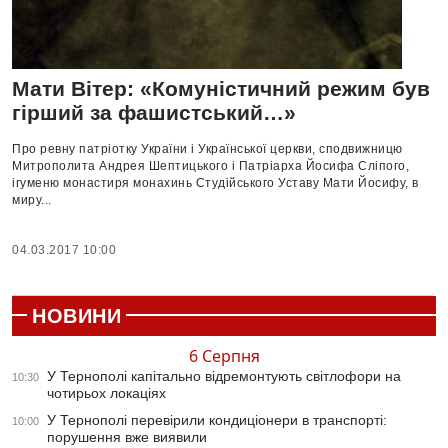
Мати Вітер: «Комуністичний режим був
гірший за фашистський…»
Про ревну патріотку України і Української церкви, сподвижницю
Митрополита Андрея Шептицького і Патріарха Йосифа Сліпого,
ігуменю монастиря монахинь Студійського Уставу Мати Йосифу, в
миру...
04.03.2017 10:00
НОВИНИ
6 Серпня
У Тернополі капітально відремонтують світлофори на
10:30
чотирьох локаціях
У Тернополі перевірили кондиціонери в транспорті:
10:00
порушення вже виявили