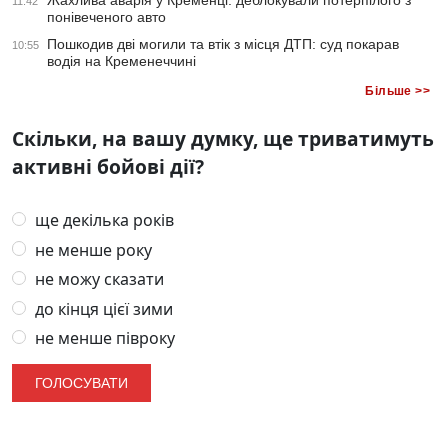
Жахлива аварія у Кременці: деблокували потерпілого з
11:42
понівеченого авто
Пошкодив дві могили та втік з місця ДТП: суд покарав
10:55
водія на Кременеччині
Більше >>
Скільки, на вашу думку, ще триватимуть
активні бойові дії?
ще декілька років
не менше року
не можу сказати
до кінця цієї зими
не менше півроку