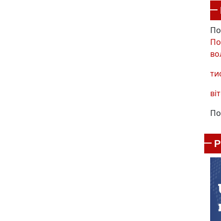
По
По
во
ти
віт
По