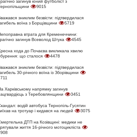
рагічно загинув юний футболіст з
Тернопільщини
9015
Вважався зниклим безвісти: підтвердилася
загибель воїна з Борщівщини
5719
Непоправна втрата для Кременеччини:
трагічно загинув Всеволод Штука
4545
Хресна хода до Почаєва викликала хвилю
обурення: що сталося
4478
Вважався зниклим безвісти: підтвердилася
агибель 30-річного воїна із Зборівщини
3711
На Харківському напрямку загинув
нацгвардієць з Теребовлянщини
3451
кандал: водій автобуса Тернопіль-Гусятин
иїхав на тротуар і кидався на людей
3075
Смертельна ДТП на Козівщині: медики не
врятували життя 16-річного мотоцикліста
2908