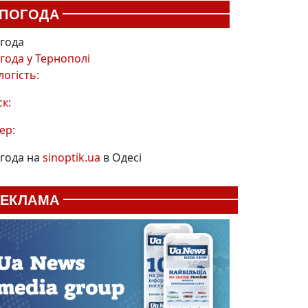
ПОГОДА
года
года у
Тернополі
логість:
ск:
ер:
года на
sinoptik.ua
в Одесі
РЕКЛАМА