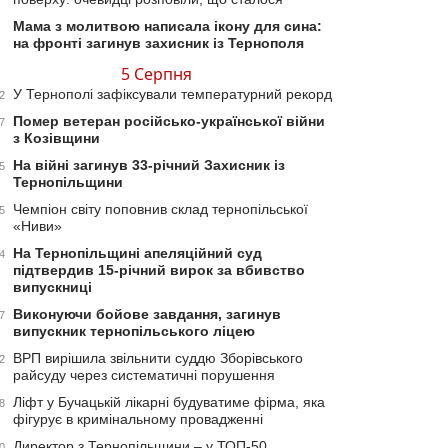
Мама з молитвою написала ікону для сина:
на фронті загинув захисник із Тернополя
5 Серпня
У Тернополі зафіксували температурний рекорд
2
Помер ветеран російсько-української війни
7
з Козівщини
На війні загинув 33-річний Захисник із
5
Тернопільщини
Чемпіон світу поповнив склад тернопільської
5
«Ниви»
На Тернопільщині апеляційний суд
4
підтвердив 15-річний вирок за вбивство
випускниці
Виконуючи бойове завдання, загинув
7
випускник тернопільського ліцею
ВРП вирішила звільнити суддю Зборівського
2
райсуду через систематичні порушення
Ліфт у Бучацькій лікарні будуватиме фірма, яка
8
фігурує в кримінальному провадженні
Директор з Тернопільщини – у ТОП-50
0