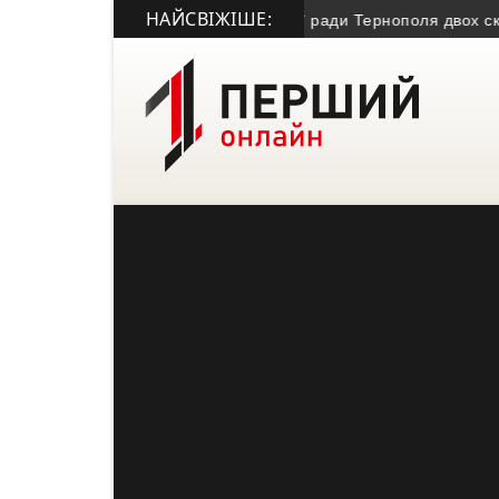
НАЙСВІЖІШЕ:
, загинув член Молодіжної міської ради Тернополя двох склика