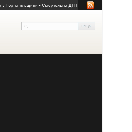
Тернопільщини
• Смертельна ДТП на Підволочищині: загинула жі