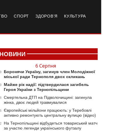
ТВО
СПОРТ
ЗДОРОВ’Я
КУЛЬТУРА
НОВИНИ
6 Серпня
Боронячи Україну, загинув член Молодіжної
9
міської ради Тернополя двох скликань
Майже рік надії: підтвердилася загибель
9
Героя України з Тернопільщини
Смертельна ДТП на Підволочищині: загинула
8
жінка, двоє людей травмувалися
Європейські мільйони працюють: у Теребовлі
6
активно ремонтують центральну вулицю (відео)
На Тернопільщині відбудеться товариський матч
2
за участю легенди українського футзалу