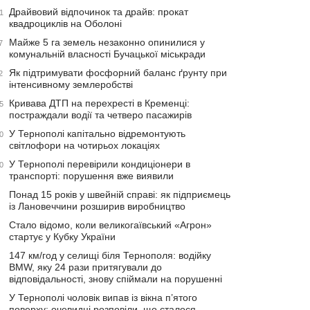
Драйвовий відпочинок та драйв: прокат
1
квадроциклів на Оболоні
Майже 5 га земель незаконно опинилися у
7
комунальній власності Бучацької міськради
Як підтримувати фосфорний баланс ґрунту при
2
інтенсивному землеробстві
Кривава ДТП на перехресті в Кременці:
5
постраждали водії та четверо пасажирів
У Тернополі капітально відремонтують
0
світлофори на чотирьох локаціях
У Тернополі перевірили кондиціонери в
0
транспорті: порушення вже виявили
Понад 15 років у швейній справі: як підприємець
із Лановеччини розширив виробництво
Стало відомо, коли великогаївський «Агрон»
стартує у Кубку України
147 км/год у селищі біля Тернополя: водійку
BMW, яку 24 рази притягували до
відповідальності, знову спіймали на порушенні
У Тернополі чоловік випав із вікна п’ятого
поверху: очевидці розповіли, що сталося