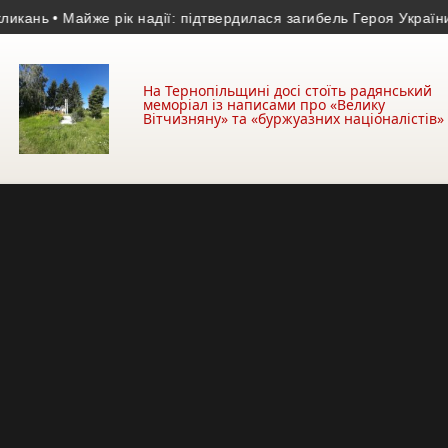
нь
• Майже рік надії: підтвердилася загибель Героя України з 
На Тернопільщині досі стоїть радянський
меморіал із написами про «Велику
Вітчизняну» та «буржуазних націоналістів»