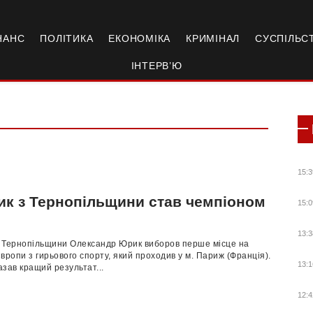
НАНС
ПОЛІТИКА
ЕКОНОМІКА
КРИМІНАЛ
СУСПІЛЬС
ІНТЕРВ’Ю
15:3
ик з Тернопільщини став чемпіоном
15:0
и
13:3
 Тернопільщини Олександр Юрик виборов перше місце на
вропи з гирьового спорту, який проходив у м. Париж (Франція).
13:1
зав кращий результат...
12:4