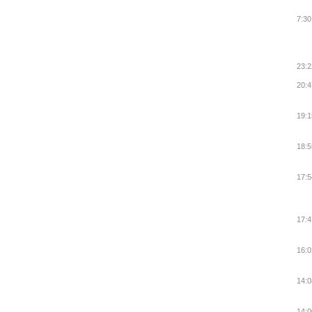
7:30
23:2
20:4
19:1
18:5
17:5
17:4
16:0
14:0
14:0