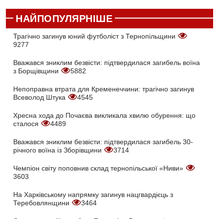
НАЙПОПУЛЯРНІШЕ
Трагічно загинув юний футболіст з Тернопільщини
9277
Вважався зниклим безвісти: підтвердилася загибель воїна
з Борщівщини
5882
Непоправна втрата для Кременеччини: трагічно загинув
Всеволод Штука
4545
Хресна хода до Почаєва викликала хвилю обурення: що
сталося
4489
Вважався зниклим безвісти: підтвердилася загибель 30-
річного воїна із Зборівщини
3714
Чемпіон світу поповнив склад тернопільської «Ниви»
3603
На Харківському напрямку загинув нацгвардієць з
Теребовлянщини
3464