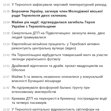
У Тернополі зафіксували черговий температурний рекорд
16:48
Боронячи Україну, загинув член Молодіжної міської
15:39
ради Тернополя двох скликань
Майже рік надії: підтвердилася загибель Героя
15:09
України з Тернопільщини
Смертельна ДТП на Підволочищині: загинула жінка, двоє
13:38
людей травмувалися
Європейські мільйони працюють: у Теребовлі активно
13:16
ремонтують центральну вулицю (відео)
На Тернопільщині відбудеться товариський матч за участю
12:42
легенди українського футзалу
Драйвовий відпочинок та драйв: прокат квадроциклів на
12:01
Оболоні
Майже 5 га земель незаконно опинилися у комунальній
11:57
власності Бучацької міськради
Як підтримувати фосфорний баланс ґрунту при
11:42
інтенсивному землеробстві
Кривава ДТП на перехресті в Кременці: постраждали водії
10:55
та четверо пасажирів
У Тернополі капітально відремонтують світлофори на
10:30