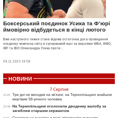
Боксерський поєдинок Усика та Ф’юрі
ймовірно відбудеться в кінці лютого
Вже наступного тижня стане відома остаточна дата проведення
поєдинку чемпіона світу в суперважкій вазі за версіями WBA, WBO,
IBF та IBO Олександра Усика проти...
09.11.2023 19:58
НОВИНИ
7 Серпня
Три дні не виходив на зв’язок: на Тернопільщині знайшли
11:04
мертвим 58-річного чоловіка
На Тернопільщині оголосили дводенну жалобу за
10:48
загиблим старшим сержантом
Смертельна знахідка в полі: піротехніки знищили