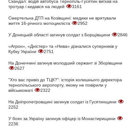
Скандал: водій автобуса Тернопіль-Гусятин виїхав на
тротуар і кидався на людей
3161
Смертельна ДТП на Козівщині: медики не врятували
життя 16-річного мотоцикліста
2952
У Донецькій області загинув солдат з Борщівщини
2846
«Агрон», «Дністер» та «Нива» дізналися суперників у
Кубку України
2751
На Донеччині загинув молодший сержант зі Зборівщини
2627
"Хто вас привіз до ТЦК?": історія колишнього директора
тернопільського аеропорту, якому не повірили у
військкоматі
2322
На Дніпропетровщині загинув солдат із Гусятинщини
2252
У боях за Україну загинув офіцер із Монастирищини
2236