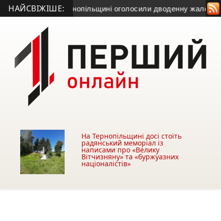
НАЙСВІЖІШЕ:
 чоловіка
• На Тернопільщині оголосили дводенну жалобу за
На Тернопільщині досі стоїть
радянський меморіал із
написами про «Велику
Вітчизняну» та «буржуазних
націоналістів»