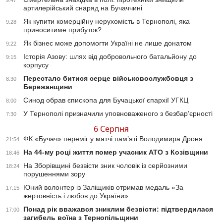
9:47
артилерійський снаряд на Бучаччині
Як купити комерційну нерухомість в Тернополі, яка
9:28
приноситиме прибуток?
Як бізнес може допомогти Україні не лише донатом
9:22
Історія Азову: шлях від добровольчого батальйону до
9:15
корпусу
Перестало битися серце військовослужбовця з
8:30
Бережанщини
Синод обрав єпископа для Бучацької єпархії УГКЦ
8:00
У Тернополі призначили уповноваженого з безбар’єрності
7:30
6 Серпня
ФК «Бучач» переміг у матчі пам’яті Володимира Дроня
21:54
На 44-му році життя помер учасник АТО з Козівщини
18:46
На Зборівщині безвісти зник чоловік із серйозними
18:24
порушеннями зору
Юний волонтер із Заліщиків отримав медаль «За
17:15
жертовність і любов до України»
Понад рік вважався зниклим безвісти: підтвердилася
17:00
загибель воїна з Тернопільщини