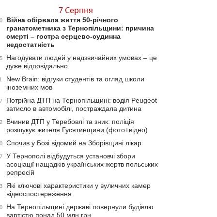
7 Серпня
Війна обірвала життя 50-річного
0
гранатометника з Тернопільщини: причина
смерті – гостра серцево-судинна
недостатність
Нагодувати людей у надзвичайних умовах – це
5
дуже відповідально
New Brain: відгуки студентів та огляд школи
1
іноземних мов
Потрійна ДТП на Тернопільщині: водія Peugeot
7
затисло в автомобілі, постраждала дитина
Вчинив ДТП у Теребовлі та зник: поліція
2
розшукує жителя Гусятинщини (фото+відео)
Спочив у Бозі відомий на Зборівщині лікар
0
У Тернополі відбудуться установчі збори
7
асоціації нащадків українських жертв польських
репресій
Які ключові характеристики у вуличних камер
3
відеоспостереження
На Тернопільщині державі повернули будівлю
0
вартістю понад 50 млн грн