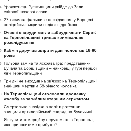
Уродженець Гусятинщини увійде до Зали
4
світової шахової слави
27 тисяч за фальшиве посвідчення: у Борщеві
4
поліцейські викрили водія з підробкою
Очисні споруди могли забруднювати Серет:
4
на Тернопільщині триває кримінальне
розслідування
Кабмін доручив звірити дані чоловіків 18-60
9
років
Гольова заміна та яскрава гра: представники
3
Бучача та Борщівщини – найкращі у турі першої
ліги Тернопільщини
Три дні не виходив на зв’язок: на Тернопільщині
4
знайшли мертвим 58-річного чоловіка
На Тернопільщині оголосили дводенну
8
жалобу за загиблим старшим сержантом
Смертельна знахідка в полі: піротехніки
знищили артилерійський снаряд на Бучаччині
Як купити комерційну нерухомість в Тернополі,
яка приноситиме прибуток?