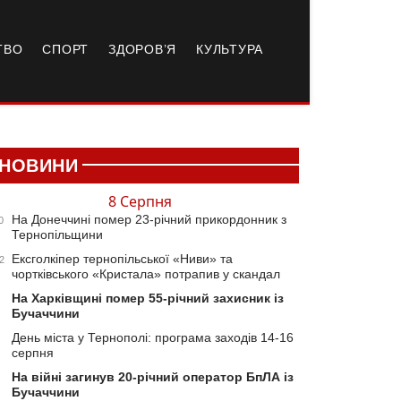
ТВО
СПОРТ
ЗДОРОВ’Я
КУЛЬТУРА
НОВИНИ
8 Серпня
На Донеччині помер 23-річний прикордонник з
0
Тернопільщини
Ексголкіпер тернопільської «Ниви» та
2
чортківського «Кристала» потрапив у скандал
На Харківщині помер 55-річний захисник із
Бучаччини
День міста у Тернополі: програма заходів 14-16
серпня
На війні загинув 20-річний оператор БпЛА із
Бучаччини