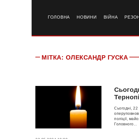
ГОЛОВНА
НОВИНИ
ВІЙНА
РЕЗО
МІТКА:
ОЛЕКСАНДР ГУСКА
Сьогодн
Терноп
Сьогодні, 22
оперуповнова
поліції, май
Головного...