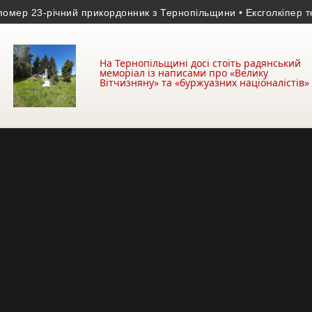
 23-річний прикордонник з Тернопільщини
• Ексголкіпер терно
На Тернопільщині досі стоїть радянський
меморіал із написами про «Велику
Вітчизняну» та «буржуазних націоналістів»