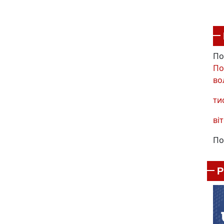
По
По
во
ти
віт
По