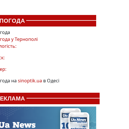
ПОГОДА
года
года у
Тернополі
логість:
ск:
ер:
года на
sinoptik.ua
в Одесі
РЕКЛАМА