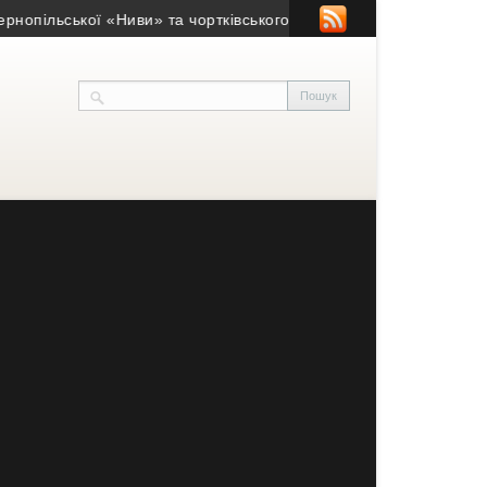
пільської «Ниви» та чортківського «Кристала» потрапив у сканда