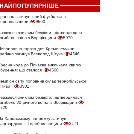
НАЙПОПУЛЯРНІШЕ
рагічно загинув юний футболіст з
Тернопільщини
9500
Вважався зниклим безвісти: підтвердилася
загибель воїна з Борщівщини
5970
Непоправна втрата для Кременеччини:
трагічно загинув Всеволод Штука
4546
Хресна хода до Почаєва викликала хвилю
обурення: що сталося
4500
емпіон світу поповнив склад тернопільської
«Ниви»
3901
Вважався зниклим безвісти: підтвердилася
агибель 30-річного воїна із Зборівщини
3720
На Харківському напрямку загинув
нацгвардієць з Теребовлянщини
3471