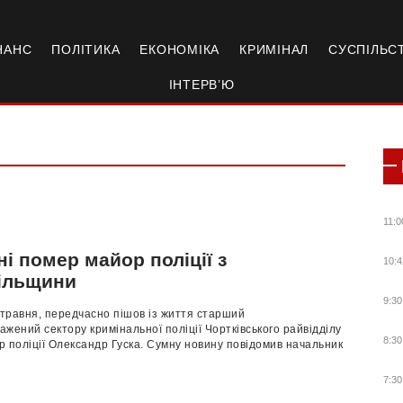
НАНС
ПОЛІТИКА
ЕКОНОМІКА
КРИМІНАЛ
СУСПІЛЬС
ІНТЕРВ’Ю
11:0
і помер майор поліції з
10:4
ільщини
9:30
 травня, передчасно пішов із життя старший
жений сектору кримінальної поліції Чортківського райвідділу
8:30
ор поліції Олександр Гуска. Сумну новину повідомив начальник
7:30