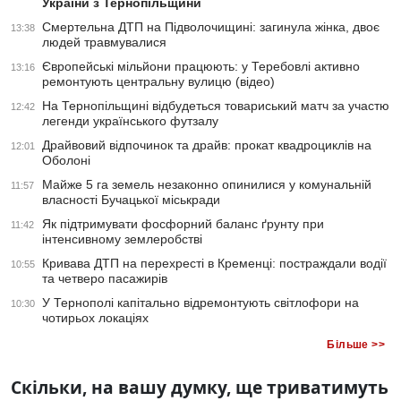
України з Тернопільщини
Смертельна ДТП на Підволочищині: загинула жінка, двоє
13:38
людей травмувалися
Європейські мільйони працюють: у Теребовлі активно
13:16
ремонтують центральну вулицю (відео)
На Тернопільщині відбудеться товариський матч за участю
12:42
легенди українського футзалу
Драйвовий відпочинок та драйв: прокат квадроциклів на
12:01
Оболоні
Майже 5 га земель незаконно опинилися у комунальній
11:57
власності Бучацької міськради
Як підтримувати фосфорний баланс ґрунту при
11:42
інтенсивному землеробстві
Кривава ДТП на перехресті в Кременці: постраждали водії
10:55
та четверо пасажирів
У Тернополі капітально відремонтують світлофори на
10:30
чотирьох локаціях
Більше >>
Скільки, на вашу думку, ще триватимуть