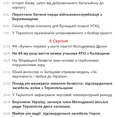
Історія Азову: шлях від добровольчого батальйону до
9:15
корпусу
Перестало битися серце військовослужбовця з
8:30
Бережанщини
Синод обрав єпископа для Бучацької єпархії УГКЦ
8:00
У Тернополі призначили уповноваженого з безбар’єрності
7:30
6 Серпня
ФК «Бучач» переміг у матчі пам’яті Володимира Дроня
21:54
На 44-му році життя помер учасник АТО з Козівщини
18:46
На Зборівщині безвісти зник чоловік із серйозними
18:24
порушеннями зору
Юний волонтер із Заліщиків отримав медаль «За
17:15
жертовність і любов до України»
Понад рік вважався зниклим безвісти: підтвердилася
17:00
загибель воїна з Тернопільщини
У Тернополі зафіксували черговий температурний рекорд
16:48
Боронячи Україну, загинув член Молодіжної міської
15:39
ради Тернополя двох скликань
Майже рік надії: підтвердилася загибель Героя
15:09