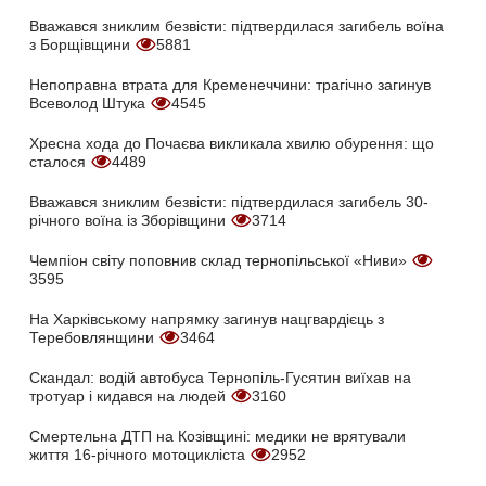
Вважався зниклим безвісти: підтвердилася загибель воїна
з Борщівщини
5881
Непоправна втрата для Кременеччини: трагічно загинув
Всеволод Штука
4545
Хресна хода до Почаєва викликала хвилю обурення: що
сталося
4489
Вважався зниклим безвісти: підтвердилася загибель 30-
річного воїна із Зборівщини
3714
Чемпіон світу поповнив склад тернопільської «Ниви»
3595
На Харківському напрямку загинув нацгвардієць з
Теребовлянщини
3464
Скандал: водій автобуса Тернопіль-Гусятин виїхав на
тротуар і кидався на людей
3160
Смертельна ДТП на Козівщині: медики не врятували
життя 16-річного мотоцикліста
2952