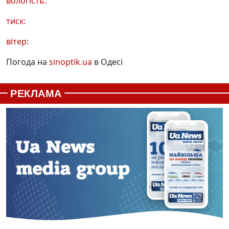
вологість:
тиск:
вітер:
Погода на
sinoptik.ua
в Одесі
РЕКЛАМА