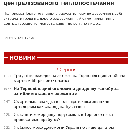
централізованого теплопостачання
Підприємці Тернополя вміють рахувати, тому не дозволяють собі
витрачати гроші на дороге задоволення. А саме таким нині є
централізоване теплопостачання (до речі, не лише...
04.02.2022 12:59
НОВИНИ
7 Серпня
Три дні не виходив на зв’язок: на Тернопільщині знайшли
11:04
мертвим 58-річного чоловіка
На Тернопільщині оголосили дводенну жалобу за
10:48
загиблим старшим сержантом
Смертельна знахідка в полі: піротехніки знищили
9:47
артилерійський снаряд на Бучаччині
Як купити комерційну нерухомість в Тернополі, яка
9:28
приноситиме прибуток?
Як бізнес може допомогти Україні не лише донатом
9:22