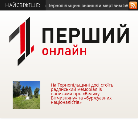
НАЙСВІЖІШЕ:
ив на зв’язок: на Тернопільщині знайшли мертвим 58-річного 
На Тернопільщині досі стоїть
радянський меморіал із
написами про «Велику
Вітчизняну» та «буржуазних
націоналістів»