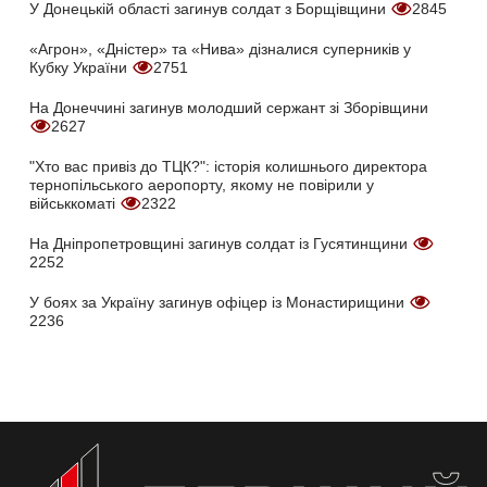
У Донецькій області загинув солдат з Борщівщини
2845
«Агрон», «Дністер» та «Нива» дізналися суперників у
Кубку України
2751
На Донеччині загинув молодший сержант зі Зборівщини
2627
"Хто вас привіз до ТЦК?": історія колишнього директора
тернопільського аеропорту, якому не повірили у
військкоматі
2322
На Дніпропетровщині загинув солдат із Гусятинщини
2252
У боях за Україну загинув офіцер із Монастирищини
2236