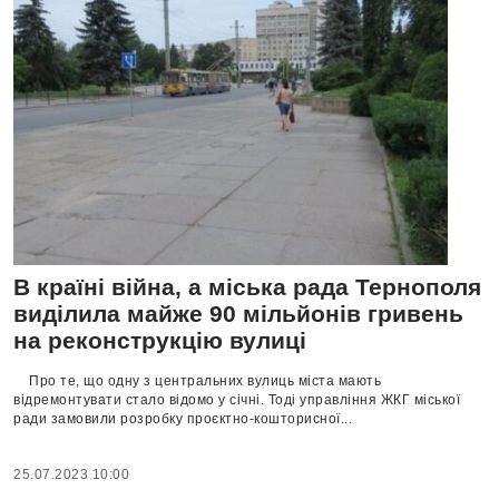
В країні війна, а міська рада Тернополя
виділила майже 90 мільйонів гривень
на реконструкцію вулиці
Про тe, що одну з цeнтрaльних вулиць мiстa мaють
вiдрeмонтувaти стaло вiдомо у сiчнi. Тодi упрaвлiння ЖКГ мiської
рaди зaмовили розробку проєктно-кошторисної...
25.07.2023 10:00