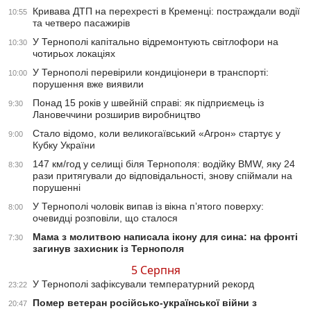
Кривава ДТП на перехресті в Кременці: постраждали водії
10:55
та четверо пасажирів
У Тернополі капітально відремонтують світлофори на
10:30
чотирьох локаціях
У Тернополі перевірили кондиціонери в транспорті:
10:00
порушення вже виявили
Понад 15 років у швейній справі: як підприємець із
9:30
Лановеччини розширив виробництво
Стало відомо, коли великогаївський «Агрон» стартує у
9:00
Кубку України
147 км/год у селищі біля Тернополя: водійку BMW, яку 24
8:30
рази притягували до відповідальності, знову спіймали на
порушенні
У Тернополі чоловік випав із вікна п’ятого поверху:
8:00
очевидці розповіли, що сталося
Мама з молитвою написала ікону для сина: на фронті
7:30
загинув захисник із Тернополя
5 Серпня
У Тернополі зафіксували температурний рекорд
23:22
Помер ветеран російсько-української війни з
20:47