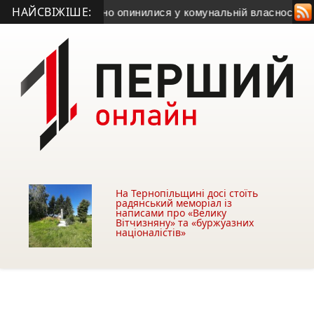
НАЙСВІЖІШЕ:
га земель незаконно опинилися у комунальній власності Буча
На Тернопільщині досі стоїть
радянський меморіал із
написами про «Велику
Вітчизняну» та «буржуазних
націоналістів»