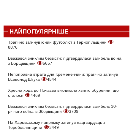
НАЙПОПУЛЯРНІШЕ
Трагічно загинув юний футболіст з Тернопільщини
8876
Вважався зниклим безвісти: підтвердилася загибель воїна
з Борщівщини
5657
Непоправна втрата для Кременеччини: трагічно загинув
Всеволод Штука
4544
Хресна хода до Почаєва викликала хвилю обурення: що
сталося
4469
Вважався зниклим безвісти: підтвердилася загибель 30-
річного воїна із Зборівщини
3709
На Харківському напрямку загинув нацгвардієць з
Теребовлянщини
3449