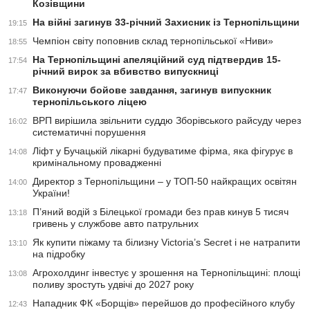
Козівщини
На війні загинув 33-річний Захисник із Тернопільщини
19:15
Чемпіон світу поповнив склад тернопільської «Ниви»
18:55
На Тернопільщині апеляційний суд підтвердив 15-
17:54
річний вирок за вбивство випускниці
Виконуючи бойове завдання, загинув випускник
17:47
тернопільського ліцею
ВРП вирішила звільнити суддю Зборівського райсуду через
16:02
систематичні порушення
Ліфт у Бучацькій лікарні будуватиме фірма, яка фігурує в
14:08
кримінальному провадженні
Директор з Тернопільщини – у ТОП-50 найкращих освітян
14:00
України!
П’яний водій з Білецької громади без прав кинув 5 тисяч
13:18
гривень у службове авто патрульних
Як купити піжаму та білизну Victoria’s Secret і не натрапити
13:10
на підробку
Агрохолдинг інвестує у зрошення на Тернопільщині: площі
13:08
поливу зростуть удвічі до 2027 року
Нападник ФК «Борщів» перейшов до професійного клубу
12:43