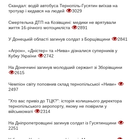
Скандал: водій автобуса Тернопіль-Гусятин виїхав на
тротуар і кидався на людей
3029
Смертельна ДТП на Козівщині: медики не врятували
життя 16-річного мотоцикліста
2891
У Донецькій області загинув солдат з Борщівщини
2841
«Агрон», «Дністер» та «Нива» дізналися суперників у
Кубку України
2742
На Донеччині загинув молодший сержант зі Зборівщини
2615
Чемпіон світу поповнив склад тернопільської «Ниви»
2497
"Хто вас привіз до ТЦК?": історія колишнього директора
тернопільського аеропорту, якому не повірили у
військкоматі
2314
На Дніпропетровщині загинув солдат із Гусятинщини
2251