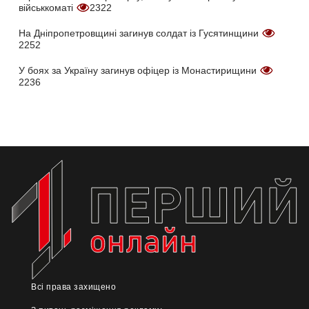
військкоматі
2322
На Дніпропетровщині загинув солдат із Гусятинщини
2252
У боях за Україну загинув офіцер із Монастирищини
2236
Всі права захищено