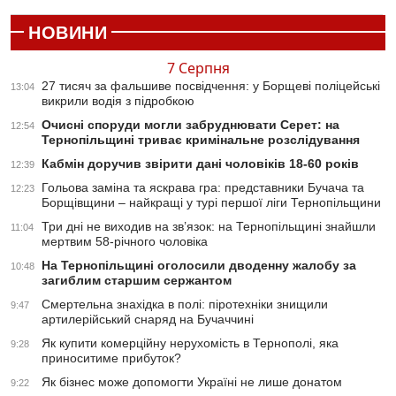
НОВИНИ
7 Серпня
27 тисяч за фальшиве посвідчення: у Борщеві поліцейські
13:04
викрили водія з підробкою
Очисні споруди могли забруднювати Серет: на
12:54
Тернопільщині триває кримінальне розслідування
Кабмін доручив звірити дані чоловіків 18-60 років
12:39
Гольова заміна та яскрава гра: представники Бучача та
12:23
Борщівщини – найкращі у турі першої ліги Тернопільщини
Три дні не виходив на зв’язок: на Тернопільщині знайшли
11:04
мертвим 58-річного чоловіка
На Тернопільщині оголосили дводенну жалобу за
10:48
загиблим старшим сержантом
Смертельна знахідка в полі: піротехніки знищили
9:47
артилерійський снаряд на Бучаччині
Як купити комерційну нерухомість в Тернополі, яка
9:28
приноситиме прибуток?
Як бізнес може допомогти Україні не лише донатом
9:22