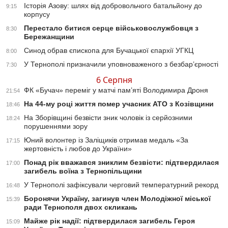
Історія Азову: шлях від добровольчого батальйону до
9:15
корпусу
Перестало битися серце військовослужбовця з
8:30
Бережанщини
Синод обрав єпископа для Бучацької єпархії УГКЦ
8:00
У Тернополі призначили уповноваженого з безбар’єрності
7:30
6 Серпня
ФК «Бучач» переміг у матчі пам’яті Володимира Дроня
21:54
На 44-му році життя помер учасник АТО з Козівщини
18:46
На Зборівщині безвісти зник чоловік із серйозними
18:24
порушеннями зору
Юний волонтер із Заліщиків отримав медаль «За
17:15
жертовність і любов до України»
Понад рік вважався зниклим безвісти: підтвердилася
17:00
загибель воїна з Тернопільщини
У Тернополі зафіксували черговий температурний рекорд
16:48
Боронячи Україну, загинув член Молодіжної міської
15:39
ради Тернополя двох скликань
Майже рік надії: підтвердилася загибель Героя
15:09