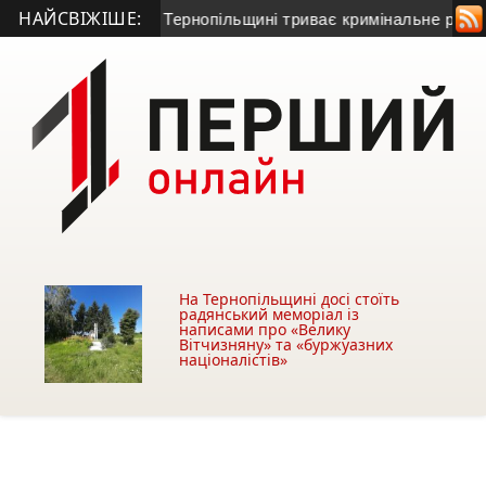
НАЙСВІЖІШЕ:
ювати Серет: на Тернопільщині триває кримінальне розсліду
На Тернопільщині досі стоїть
радянський меморіал із
написами про «Велику
Вітчизняну» та «буржуазних
націоналістів»