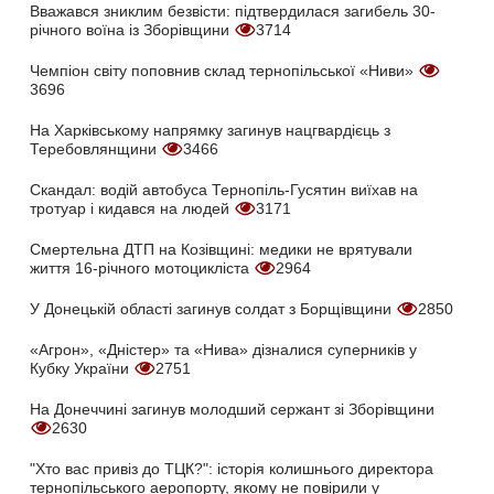
Вважався зниклим безвісти: підтвердилася загибель 30-
річного воїна із Зборівщини
3714
Чемпіон світу поповнив склад тернопільської «Ниви»
3696
На Харківському напрямку загинув нацгвардієць з
Теребовлянщини
3466
Скандал: водій автобуса Тернопіль-Гусятин виїхав на
тротуар і кидався на людей
3171
Смертельна ДТП на Козівщині: медики не врятували
життя 16-річного мотоцикліста
2964
У Донецькій області загинув солдат з Борщівщини
2850
«Агрон», «Дністер» та «Нива» дізналися суперників у
Кубку України
2751
На Донеччині загинув молодший сержант зі Зборівщини
2630
"Хто вас привіз до ТЦК?": історія колишнього директора
тернопільського аеропорту, якому не повірили у