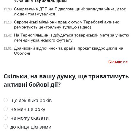
України з Тернопільщини
Смертельна ДТП на Підволочищині: загинула жінка, двоє
13:38
людей травмувалися
Європейські мільйони працюють: у Теребовлі активно
13:16
ремонтують центральну вулицю (відео)
На Тернопільщині відбудеться товариський матч за участю
12:42
легенди українського футзалу
Драйвовий відпочинок та драйв: прокат квадроциклів на
12:01
Оболоні
Більше >>
Скільки, на вашу думку, ще триватимуть
активні бойові дії?
ще декілька років
не менше року
не можу сказати
до кінця цієї зими