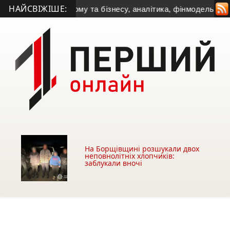
НАЙСВІЖІШЕ:
чної станції для дому та бізнесу, аналітика, фінмодель і мон
На Борщівщині розшукали двох
неповнолітніх хлопчиків:
заблукали вночі