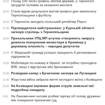
Понад 100 тисяч гривень збитків державі: у Тернополі
19:57
засудили чоловіка за незаконні виплати
Стали відомі результати матчів ігрового дня чемпіонату
18:47
Тернопільщини з футболу
У Тернопіль заходить польський ритейлер Pepco
18:30
Підтвердилося найстрашніше: у Курській області
17:30
загинув стрілець з Тернопільщини
Прихильники УПЦ МП штучно створюють напругу
16:30
довкола повернення монастиря в Кременці у
державну власність – народна депутатка
У Збаразькій громаді успішно працюють 5 релокованих
15:30
підприємств
Мобілізація по-новому в Україні: чи потрібно проходити
14:30
ВЛК, якщо є відстрочка або бронювання
Розвідник-сапер з Бучаччини загинув на Луганщині
12:30
Жорстока війна забрала життя молодого воїна з Козівщини
11:30
На Козівщині керівник ферми отруїв земельні паї:
10:30
подробиці скандалу
На Лановеччині чоловік розбив тарілку об голову дружини:
9:30
яке покарання призначив суд