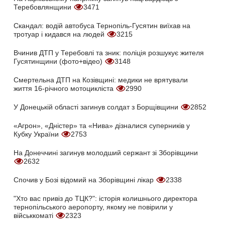
Теребовлянщини
3471
Скандал: водій автобуса Тернопіль-Гусятин виїхав на
тротуар і кидався на людей
3215
Вчинив ДТП у Теребовлі та зник: поліція розшукує жителя
Гусятинщини (фото+відео)
3148
Смертельна ДТП на Козівщині: медики не врятували
життя 16-річного мотоцикліста
2990
У Донецькій області загинув солдат з Борщівщини
2852
«Агрон», «Дністер» та «Нива» дізналися суперників у
Кубку України
2753
На Донеччині загинув молодший сержант зі Зборівщини
2632
Спочив у Бозі відомий на Зборівщині лікар
2338
"Хто вас привіз до ТЦК?": історія колишнього директора
тернопільського аеропорту, якому не повірили у
військкоматі
2323