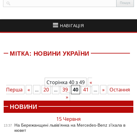
НАВІГАЦІЯ
МІТКА:
НОВИНИ УКРАЇНИ
Сторінка 40 з 49
«
Перша
«
...
20
...
39
40
41
...
»
Остання
»
НОВИНИ
15 Червня
На Бережанщині львів’янка на Mercedes-Benz з’їхала в
13:37
кювет