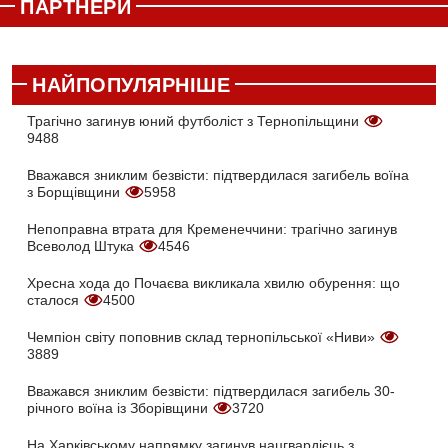
ПАРТНЕРИ
НАЙПОПУЛЯРНІШЕ
Трагічно загинув юний футболіст з Тернопільщини
9488
Вважався зниклим безвісти: підтвердилася загибель воїна
з Борщівщини
5958
Непоправна втрата для Кременеччини: трагічно загинув
Всеволод Штука
4546
Хресна хода до Почаєва викликала хвилю обурення: що
сталося
4500
Чемпіон світу поповнив склад тернопільської «Ниви»
3889
Вважався зниклим безвісти: підтвердилася загибель 30-
річного воїна із Зборівщини
3720
На Харківському напрямку загинув нацгвардієць з