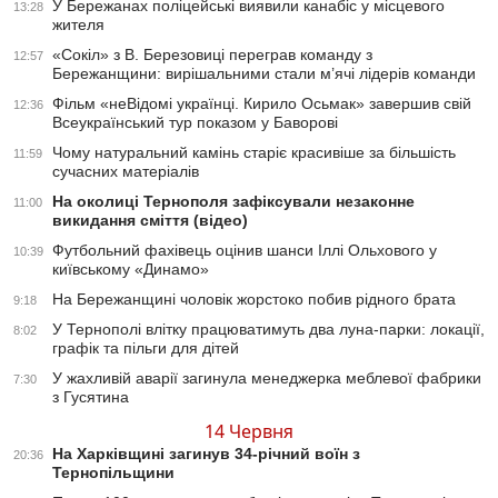
У Бережанах поліцейські виявили канабіс у місцевого
13:28
жителя
«Сокіл» з В. Березовиці переграв команду з
12:57
Бережанщини: вирішальними стали м’ячі лідерів команди
Фільм «неВідомі українці. Кирило Осьмак» завершив свій
12:36
Всеукраїнський тур показом у Баворові
Чому натуральний камінь старіє красивіше за більшість
11:59
сучасних матеріалів
На околиці Тернополя зафіксували незаконне
11:00
викидання сміття (відео)
Футбольний фахівець оцінив шанси Іллі Ольхового у
10:39
київському «Динамо»
На Бережанщині чоловік жорстоко побив рідного брата
9:18
У Тернополі влітку працюватимуть два луна-парки: локації,
8:02
графік та пільги для дітей
У жахливій аварії загинула менеджерка меблевої фабрики
7:30
з Гусятина
14 Червня
На Харківщині загинув 34-річний воїн з
20:36
Тернопільщини