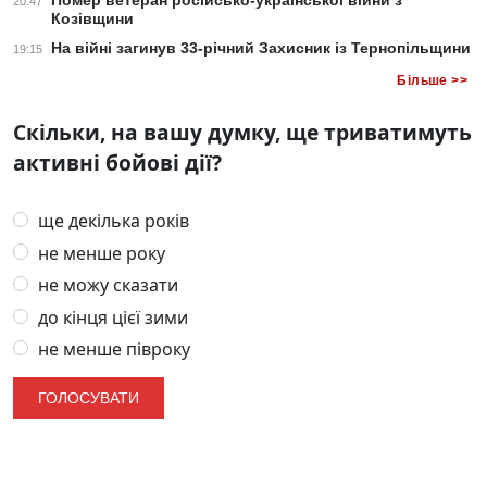
Помер ветеран російсько-української війни з
20:47
Козівщини
На війні загинув 33-річний Захисник із Тернопільщини
19:15
Більше >>
Скільки, на вашу думку, ще триватимуть
активні бойові дії?
ще декілька років
не менше року
не можу сказати
до кінця цієї зими
не менше півроку