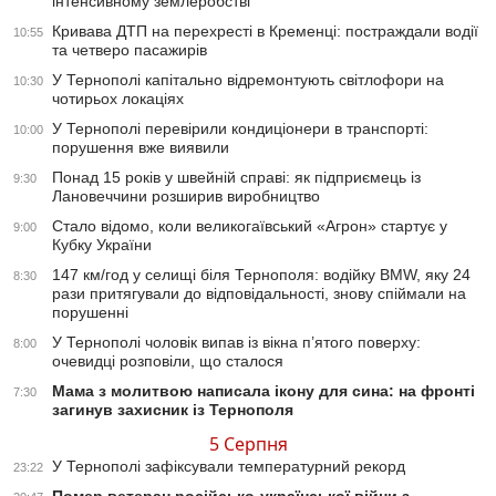
інтенсивному землеробстві
Кривава ДТП на перехресті в Кременці: постраждали водії
10:55
та четверо пасажирів
У Тернополі капітально відремонтують світлофори на
10:30
чотирьох локаціях
У Тернополі перевірили кондиціонери в транспорті:
10:00
порушення вже виявили
Понад 15 років у швейній справі: як підприємець із
9:30
Лановеччини розширив виробництво
Стало відомо, коли великогаївський «Агрон» стартує у
9:00
Кубку України
147 км/год у селищі біля Тернополя: водійку BMW, яку 24
8:30
рази притягували до відповідальності, знову спіймали на
порушенні
У Тернополі чоловік випав із вікна п’ятого поверху:
8:00
очевидці розповіли, що сталося
Мама з молитвою написала ікону для сина: на фронті
7:30
загинув захисник із Тернополя
5 Серпня
У Тернополі зафіксували температурний рекорд
23:22