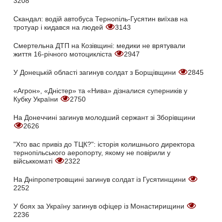
3208
Скандал: водій автобуса Тернопіль-Гусятин виїхав на
тротуар і кидався на людей
3143
Смертельна ДТП на Козівщині: медики не врятували
життя 16-річного мотоцикліста
2947
У Донецькій області загинув солдат з Борщівщини
2845
«Агрон», «Дністер» та «Нива» дізналися суперників у
Кубку України
2750
На Донеччині загинув молодший сержант зі Зборівщини
2626
"Хто вас привіз до ТЦК?": історія колишнього директора
тернопільського аеропорту, якому не повірили у
військкоматі
2322
На Дніпропетровщині загинув солдат із Гусятинщини
2252
У боях за Україну загинув офіцер із Монастирищини
2236