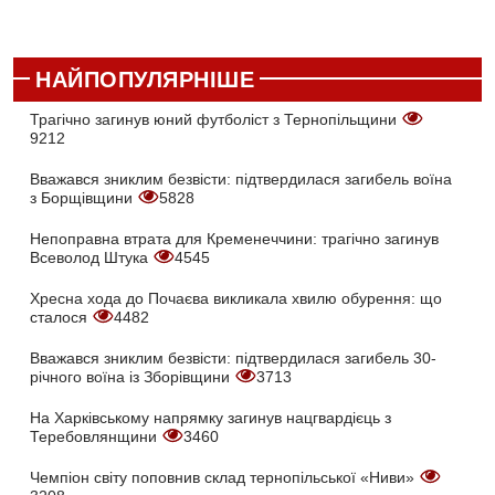
НАЙПОПУЛЯРНІШЕ
Трагічно загинув юний футболіст з Тернопільщини
9212
Вважався зниклим безвісти: підтвердилася загибель воїна
з Борщівщини
5828
Непоправна втрата для Кременеччини: трагічно загинув
Всеволод Штука
4545
Хресна хода до Почаєва викликала хвилю обурення: що
сталося
4482
Вважався зниклим безвісти: підтвердилася загибель 30-
річного воїна із Зборівщини
3713
На Харківському напрямку загинув нацгвардієць з
Теребовлянщини
3460
Чемпіон світу поповнив склад тернопільської «Ниви»