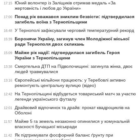
Юний волонтер із Заліщиків отримав медаль «За
17:15
жертовність і любов до України»
Понад рік вважався зниклим безвісти: підтвердилася
17:00
загибель воїна з Тернопільщини
У Тернополі зафіксували черговий температурний рекорд
16:48
Боронячи Україну, загинув член Молодіжної міської
15:39
ради Тернополя двох скликань
Майже рік надії: підтвердилася загибель Героя
15:09
України з Тернопільщини
Смертельна ДТП на Підволочищині: загинула жінка, двоє
13:38
людей травмувалися
Європейські мільйони працюють: у Теребовлі активно
13:16
ремонтують центральну вулицю (відео)
На Тернопільщині відбудеться товариський матч за участю
12:42
легенди українського футзалу
Драйвовий відпочинок та драйв: прокат квадроциклів на
12:01
Оболоні
Майже 5 га земель незаконно опинилися у комунальній
11:57
власності Бучацької міськради
Як підтримувати фосфорний баланс ґрунту при
11:42