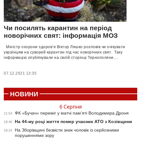
Чи посилять карантин на період
новорічних свят: інформація МОЗ
Міністр охорони здоров’я Віктор Ляшко розповів чи очікувати
українцям на суворий карантин під час новорічних свят. Таку
інформацію опублікували на своїй сторінці Тернополяни....
07.12.2021 13:35
НОВИНИ
6 Серпня
ФК «Бучач» переміг у матчі пам’яті Володимира Дроня
21:54
На 44-му році життя помер учасник АТО з Козівщини
18:46
На Зборівщині безвісти зник чоловік із серйозними
18:24
порушеннями зору