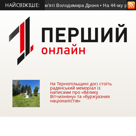
НАЙСВІЖІШЕ:
переміг у матчі пам’яті Володимира Дроня
• На 44-му році жи
На Тернопільщині досі стоїть
радянський меморіал із
написами про «Велику
Вітчизняну» та «буржуазних
націоналістів»