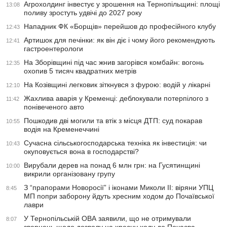
Агрохолдинг інвестує у зрошення на Тернопільщині: площі
13:08
поливу зростуть удвічі до 2027 року
Нападник ФК «Борщів» перейшов до професійного клубу
12:43
Артишок для печінки: як він діє і чому його рекомендують
12:41
гастроентерологи
На Зборівщині під час жнив загорівся комбайн: вогонь
12:35
охопив 5 тисяч квадратних метрів
На Козівщині легковик зіткнувся з фурою: водій у лікарні
12:10
Жахлива аварія у Кременці: деблокували потерпілого з
11:42
понівеченого авто
Пошкодив дві могили та втік з місця ДТП: суд покарав
10:55
водія на Кременеччині
Сучасна сільськогосподарська техніка як інвестиція: чи
10:43
окуповується вона в господарстві?
Вирубали дерев на понад 6 млн грн: на Гусятинщині
10:00
викрили організовану групу
З “прапорами Новоросії” і іконами Миколи ІІ: віряни УПЦ
8:45
МП попри заборону йдуть хресним ходом до Почаївської
лаври
У Тернопільській ОВА заявили, що не отримували
8:07