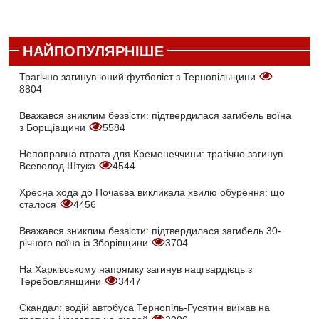
НАЙПОПУЛЯРНІШЕ
Трагічно загинув юний футболіст з Тернопільщини
8804
Вважався зниклим безвісти: підтвердилася загибель воїна
з Борщівщини
5584
Непоправна втрата для Кременеччини: трагічно загинув
Всеволод Штука
4544
Хресна хода до Почаєва викликала хвилю обурення: що
сталося
4456
Вважався зниклим безвісти: підтвердилася загибель 30-
річного воїна із Зборівщини
3704
На Харківському напрямку загинув нацгвардієць з
Теребовлянщини
3447
Скандал: водій автобуса Тернопіль-Гусятин виїхав на