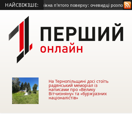
НАЙСВІЖІШЕ:
 чоловік випав із вікна п’ятого поверху: очевидці розповіли, 
На Тернопільщині досі стоїть
радянський меморіал із
написами про «Велику
Вітчизняну» та «буржуазних
націоналістів»