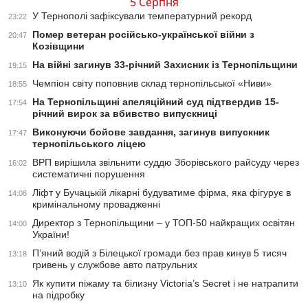
5 Серпня
У Тернополі зафіксували температурний рекорд
23:22
Помер ветеран російсько-української війни з
20:47
Козівщини
На війні загинув 33-річний Захисник із Тернопільщини
19:15
Чемпіон світу поповнив склад тернопільської «Ниви»
18:55
На Тернопільщині апеляційний суд підтвердив 15-
17:54
річний вирок за вбивство випускниці
Виконуючи бойове завдання, загинув випускник
17:47
тернопільського ліцею
ВРП вирішила звільнити суддю Зборівського райсуду через
16:02
систематичні порушення
Ліфт у Бучацькій лікарні будуватиме фірма, яка фігурує в
14:08
кримінальному провадженні
Директор з Тернопільщини – у ТОП-50 найкращих освітян
14:00
України!
П’яний водій з Білецької громади без прав кинув 5 тисяч
13:18
гривень у службове авто патрульних
Як купити піжаму та білизну Victoria’s Secret і не натрапити
13:10
на підробку