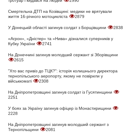
тротуар і кидався на людей
2990
Смертельна ДТП на Козівщині: медики не врятували
життя 16-річного мотоцикліста
2879
У Донецькій області загинув солдат з Борщівщини
2838
«Агрон», «Дністер» та «Нива» дізналися суперників у
Кубку України
2741
На Донеччині загинув молодший сержант зі Зборівщини
2615
"Хто вас привіз до ТЦК?": історія колишнього директора
тернопільського аеропорту, якому не повірили у
військкоматі
2308
На Дніпропетровщині загинув солдат із Гусятинщини
2251
У боях за Україну загинув офіцер із Монастирищини
2228
На Дніпропетровщині загинув молодший сержант з
Тернопільщини
2081