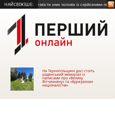
НАЙСВІЖІШЕ:
• На Зборівщині безвісти зник чоловік із серйозними поруше
На Тернопільщині досі стоїть
радянський меморіал із
написами про «Велику
Вітчизняну» та «буржуазних
націоналістів»