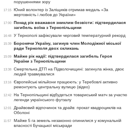
порушеннями зору
Юний волонтер із Заліщиків отримав медаль «За
17:15
жертовність і любов до України»
Понад рік вважався зниклим безвісти: підтвердилася
17:00
загибель воїна з Тернопільщини
У Тернополі зафіксували черговий температурний рекорд
16:48
Боронячи Україну, загинув член Молодіжної міської
15:39
ради Тернополя двох скликань
Майже рік надії: підтвердилася загибель Героя
15:09
України з Тернопільщини
Смертельна ДТП на Підволочищині: загинула жінка, двоє
13:38
людей травмувалися
Європейські мільйони працюють: у Теребовлі активно
13:16
ремонтують центральну вулицю (відео)
На Тернопільщині відбудеться товариський матч за участю
12:42
легенди українського футзалу
Драйвовий відпочинок та драйв: прокат квадроциклів на
12:01
Оболоні
Майже 5 га земель незаконно опинилися у комунальній
11:57
власності Бучацької міськради