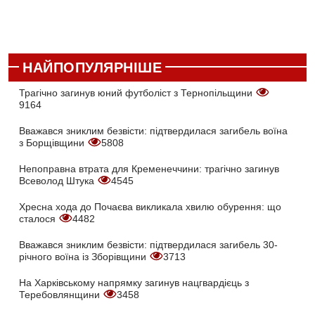
НАЙПОПУЛЯРНІШЕ
Трагічно загинув юний футболіст з Тернопільщини
9164
Вважався зниклим безвісти: підтвердилася загибель воїна
з Борщівщини
5808
Непоправна втрата для Кременеччини: трагічно загинув
Всеволод Штука
4545
Хресна хода до Почаєва викликала хвилю обурення: що
сталося
4482
Вважався зниклим безвісти: підтвердилася загибель 30-
річного воїна із Зборівщини
3713
На Харківському напрямку загинув нацгвардієць з
Теребовлянщини
3458