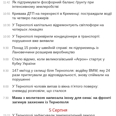
Як підтримувати фосфорний баланс ґрунту при
11:42
інтенсивному землеробстві
Кривава ДТП на перехресті в Кременці: постраждали водії
10:55
та четверо пасажирів
У Тернополі капітально відремонтують світлофори на
10:30
чотирьох локаціях
У Тернополі перевірили кондиціонери в транспорті:
10:00
порушення вже виявили
Понад 15 років у швейній справі: як підприємець із
9:30
Лановеччини розширив виробництво
Стало відомо, коли великогаївський «Агрон» стартує у
9:00
Кубку України
147 км/год у селищі біля Тернополя: водійку BMW, яку 24
8:30
рази притягували до відповідальності, знову спіймали на
порушенні
У Тернополі чоловік випав із вікна п’ятого поверху:
8:00
очевидці розповіли, що сталося
Мама з молитвою написала ікону для сина: на фронті
7:30
загинув захисник із Тернополя
5 Серпня
У Тернополі зафіксували температурний рекорд
23:22