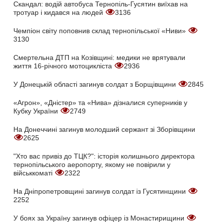
Скандал: водій автобуса Тернопіль-Гусятин виїхав на
тротуар і кидався на людей
3136
Чемпіон світу поповнив склад тернопільської «Ниви»
3130
Смертельна ДТП на Козівщині: медики не врятували
життя 16-річного мотоцикліста
2936
У Донецькій області загинув солдат з Борщівщини
2845
«Агрон», «Дністер» та «Нива» дізналися суперників у
Кубку України
2749
На Донеччині загинув молодший сержант зі Зборівщини
2625
"Хто вас привіз до ТЦК?": історія колишнього директора
тернопільського аеропорту, якому не повірили у
військкоматі
2322
На Дніпропетровщині загинув солдат із Гусятинщини
2252
У боях за Україну загинув офіцер із Монастирищини