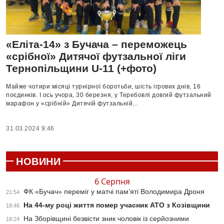
«Еліта-14» з Бучача – переможець
«срібної» Дитячої футзальної ліги
Тернопільщини U-11 (+фото)
Майже чотири місяці турнірної боротьби, шість ігрових днів, 16
поєдинків. І ось учора, 30 березня, у Теребовлі довгий футзальний
марафон у «срібній» Дитячій футзальній...
31.03.2024 9:46
НОВИНИ
6 Серпня
ФК «Бучач» переміг у матчі пам’яті Володимира Дроня
21:54
На 44-му році життя помер учасник АТО з Козівщини
18:46
На Зборівщині безвісти зник чоловік із серйозними
18:24