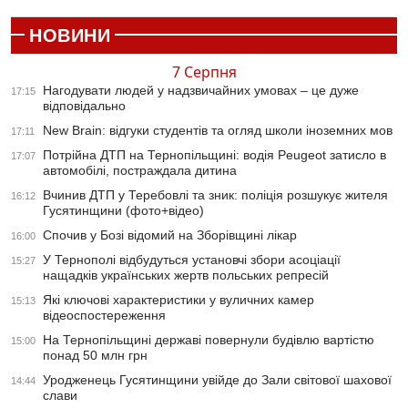
НОВИНИ
7 Серпня
Нагодувати людей у надзвичайних умовах – це дуже
17:15
відповідально
New Brain: відгуки студентів та огляд школи іноземних мов
17:11
Потрійна ДТП на Тернопільщині: водія Peugeot затисло в
17:07
автомобілі, постраждала дитина
Вчинив ДТП у Теребовлі та зник: поліція розшукує жителя
16:12
Гусятинщини (фото+відео)
Спочив у Бозі відомий на Зборівщині лікар
16:00
У Тернополі відбудуться установчі збори асоціації
15:27
нащадків українських жертв польських репресій
Які ключові характеристики у вуличних камер
15:13
відеоспостереження
На Тернопільщині державі повернули будівлю вартістю
15:00
понад 50 млн грн
Уродженець Гусятинщини увійде до Зали світової шахової
14:44
слави