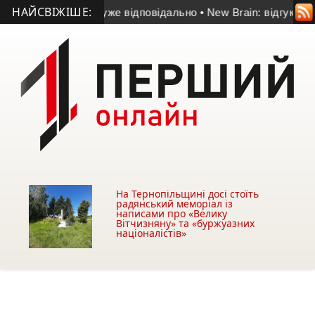
НАЙСВІЖІШЕ:
умовах – це дуже відповідально
• New Brain: відгуки студент
На Тернопільщині досі стоїть
радянський меморіал із
написами про «Велику
Вітчизняну» та «буржуазних
націоналістів»