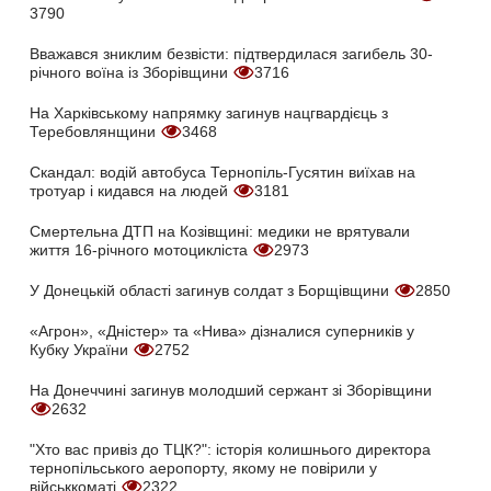
3790
Вважався зниклим безвісти: підтвердилася загибель 30-
річного воїна із Зборівщини
3716
На Харківському напрямку загинув нацгвардієць з
Теребовлянщини
3468
Скандал: водій автобуса Тернопіль-Гусятин виїхав на
тротуар і кидався на людей
3181
Смертельна ДТП на Козівщині: медики не врятували
життя 16-річного мотоцикліста
2973
У Донецькій області загинув солдат з Борщівщини
2850
«Агрон», «Дністер» та «Нива» дізналися суперників у
Кубку України
2752
На Донеччині загинув молодший сержант зі Зборівщини
2632
"Хто вас привіз до ТЦК?": історія колишнього директора
тернопільського аеропорту, якому не повірили у
військкоматі
2322