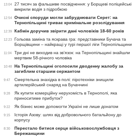
27 тисяч за фальшиве посвідчення: у Борщеві поліцейські
13:04
викрили водія з підробкою
Очисні споруди могли забруднювати Серет: на
12:54
Тернопільщині триває кримінальне розслідування
Кабмін доручив звірити дані чоловіків 18-60 років
12:39
Гольова заміна та яскрава гра: представники Бучача та
12:23
Борщівщини – найкращі у турі першої ліги Тернопільщини
Три дні не виходив на зв’язок: на Тернопільщині знайшли
11:04
мертвим 58-річного чоловіка
На Тернопільщині оголосили дводенну жалобу за
10:48
загиблим старшим сержантом
Смертельна знахідка в полі: піротехніки знищили
9:47
артилерійський снаряд на Бучаччині
Як купити комерційну нерухомість в Тернополі, яка
9:28
приноситиме прибуток?
Як бізнес може допомогти Україні не лише донатом
9:22
Історія Азову: шлях від добровольчого батальйону до
9:15
корпусу
Перестало битися серце військовослужбовця з
8:30
Бережанщини