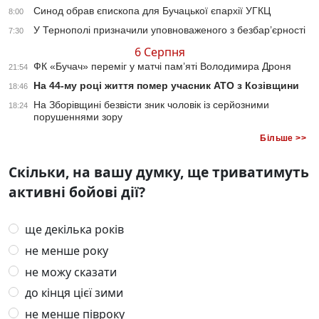
Синод обрав єпископа для Бучацької єпархії УГКЦ
8:00
У Тернополі призначили уповноваженого з безбар’єрності
7:30
6 Серпня
ФК «Бучач» переміг у матчі пам’яті Володимира Дроня
21:54
На 44-му році життя помер учасник АТО з Козівщини
18:46
На Зборівщині безвісти зник чоловік із серйозними
18:24
порушеннями зору
Більше >>
Скільки, на вашу думку, ще триватимуть
активні бойові дії?
ще декілька років
не менше року
не можу сказати
до кінця цієї зими
не менше півроку