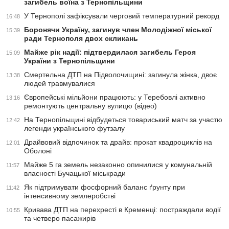
загибель воїна з Тернопільщини
У Тернополі зафіксували черговий температурний рекорд
16:48
Боронячи Україну, загинув член Молодіжної міської
15:39
ради Тернополя двох скликань
Майже рік надії: підтвердилася загибель Героя
15:09
України з Тернопільщини
Смертельна ДТП на Підволочищині: загинула жінка, двоє
13:38
людей травмувалися
Європейські мільйони працюють: у Теребовлі активно
13:16
ремонтують центральну вулицю (відео)
На Тернопільщині відбудеться товариський матч за участю
12:42
легенди українського футзалу
Драйвовий відпочинок та драйв: прокат квадроциклів на
12:01
Оболоні
Майже 5 га земель незаконно опинилися у комунальній
11:57
власності Бучацької міськради
Як підтримувати фосфорний баланс ґрунту при
11:42
інтенсивному землеробстві
Кривава ДТП на перехресті в Кременці: постраждали водії
10:55
та четверо пасажирів