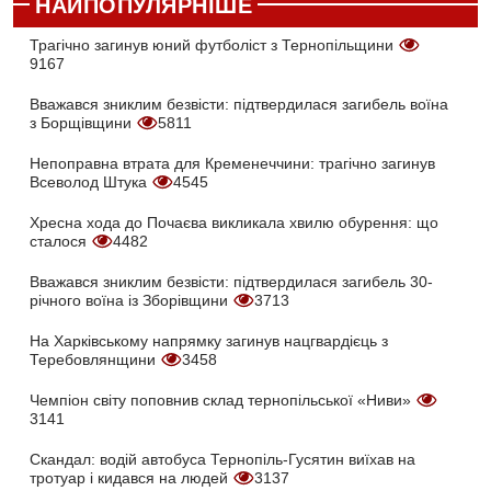
НАЙПОПУЛЯРНІШЕ
Трагічно загинув юний футболіст з Тернопільщини
9167
Вважався зниклим безвісти: підтвердилася загибель воїна
з Борщівщини
5811
Непоправна втрата для Кременеччини: трагічно загинув
Всеволод Штука
4545
Хресна хода до Почаєва викликала хвилю обурення: що
сталося
4482
Вважався зниклим безвісти: підтвердилася загибель 30-
річного воїна із Зборівщини
3713
На Харківському напрямку загинув нацгвардієць з
Теребовлянщини
3458
Чемпіон світу поповнив склад тернопільської «Ниви»
3141
Скандал: водій автобуса Тернопіль-Гусятин виїхав на
тротуар і кидався на людей
3137