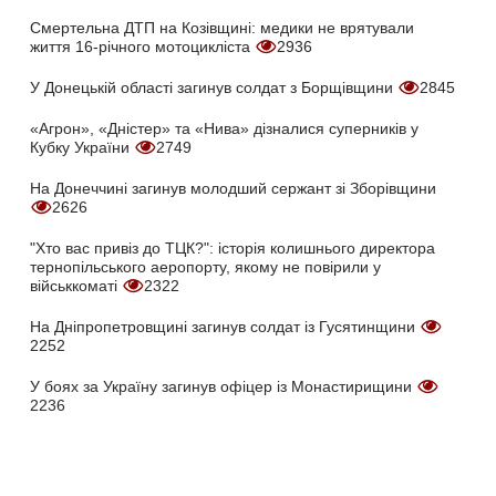
Смертельна ДТП на Козівщині: медики не врятували
життя 16-річного мотоцикліста
2936
У Донецькій області загинув солдат з Борщівщини
2845
«Агрон», «Дністер» та «Нива» дізналися суперників у
Кубку України
2749
На Донеччині загинув молодший сержант зі Зборівщини
2626
"Хто вас привіз до ТЦК?": історія колишнього директора
тернопільського аеропорту, якому не повірили у
військкоматі
2322
На Дніпропетровщині загинув солдат із Гусятинщини
2252
У боях за Україну загинув офіцер із Монастирищини
2236