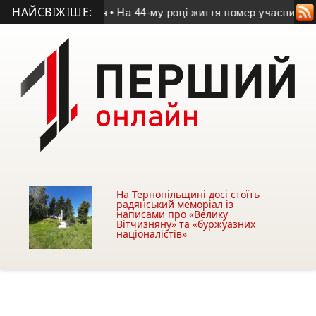
НАЙСВІЖІШЕ:
мира Дроня
• На 44-му році життя помер учасник АТО з Козів
На Тернопільщині досі стоїть
радянський меморіал із
написами про «Велику
Вітчизняну» та «буржуазних
націоналістів»