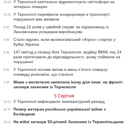
У Тернополі капітально відремонтують світлофори на
10:30
чотирьох локаціях
У Тернополі перевірили кондиціонери в транспорті:
10:00
порушення вже виявили
Понад 15 років у швейній справі: як підприємець із
9:30
Лановеччини розширив виробництво
Стало відомо, коли великогаївський «Агрон» стартує у
9:00
Кубку України
147 км/год у селищі біля Тернополя: водійку BMW, яку 24
8:30
рази притягували до відповідальності, знову спіймали на
порушенні
У Тернополі чоловік випав із вікна п’ятого поверху:
8:00
очевидці розповіли, що сталося
Мама з молитвою написала ікону для сина: на фронті
7:30
загинув захисник із Тернополя
5 Серпня
У Тернополі зафіксували температурний рекорд
23:22
Помер ветеран російсько-української війни з
20:47
Козівщини
На війні загинув 33-річний Захисник із Тернопільщини
19:15