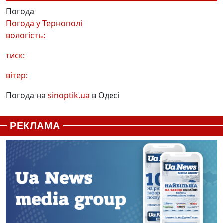
Погода
Погода у
Тернополі
вологість:
тиск:
вітер:
Погода на
sinoptik.ua
в Одесі
РЕКЛАМА