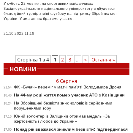
У суботу, 22 жовтня, на спортивних майданчиках
Західноукраїнського національного університету відбудеться
благодійний турнір з міні-футболу на підтримку Збройних сил
України. У змаганнях братиме участю...
21.10.2022 11:18
Сторінка 1 з 4
1
2
3
...
»
Остання »
НОВИНИ
6 Серпня
ФК «Бучач» переміг у матчі пам’яті Володимира Дроня
21:54
На 44-му році життя помер учасник АТО з Козівщини
18:46
На Зборівщині безвісти зник чоловік із серйозними
18:24
порушеннями зору
Юний волонтер із Заліщиків отримав медаль «За
17:15
жертовність і любов до України»
Понад рік вважався зниклим безвісти: підтвердилася
17:00