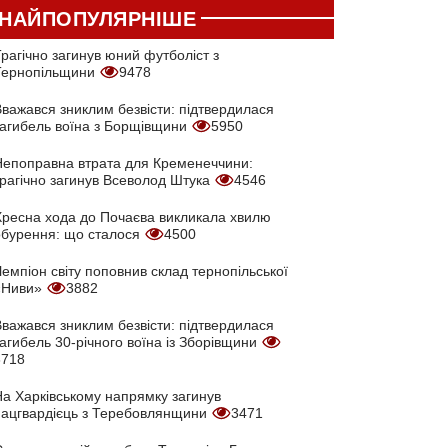
НАЙПОПУЛЯРНІШЕ
рагічно загинув юний футболіст з
Тернопільщини
9478
Вважався зниклим безвісти: підтвердилася
загибель воїна з Борщівщини
5950
Непоправна втрата для Кременеччини:
трагічно загинув Всеволод Штука
4546
Хресна хода до Почаєва викликала хвилю
обурення: що сталося
4500
емпіон світу поповнив склад тернопільської
«Ниви»
3882
Вважався зниклим безвісти: підтвердилася
агибель 30-річного воїна із Зборівщини
3718
На Харківському напрямку загинув
нацгвардієць з Теребовлянщини
3471