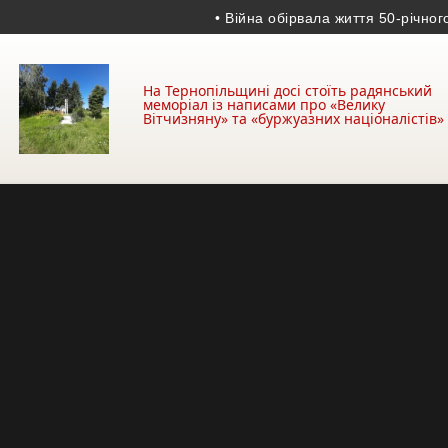
• Війна обірвала життя 50-річного гра
На Тернопільщині досі стоїть радянський
меморіал із написами про «Велику
Вітчизняну» та «буржуазних націоналістів»