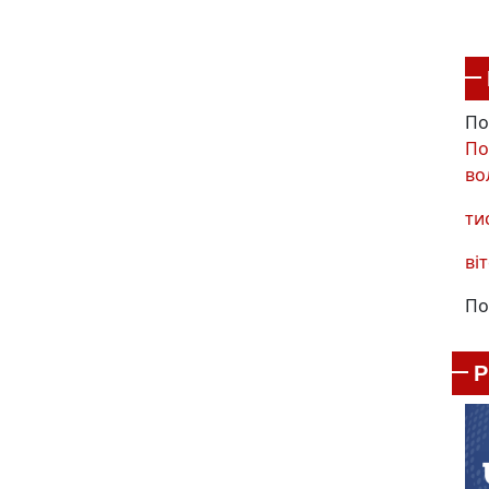
По
По
во
ти
віт
По