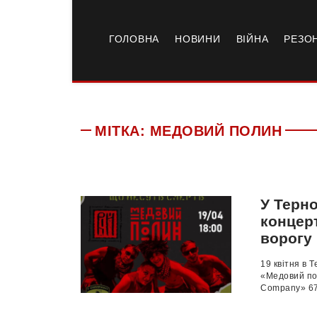
ГОЛОВНА
НОВИНИ
ВІЙНА
РЕЗО
МІТКА:
МЕДОВИЙ ПОЛИН
У Терно
концерт
ворогу
19 квітня в 
«Медовий пол
Company» 67