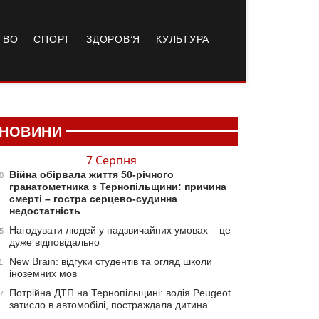
ТВО
СПОРТ
ЗДОРОВ’Я
КУЛЬТУРА
НОВИНИ
7 Серпня
Війна обірвала життя 50-річного
0
гранатометника з Тернопільщини: причина
смерті – гостра серцево-судинна
недостатність
Нагодувати людей у надзвичайних умовах – це
5
дуже відповідально
New Brain: відгуки студентів та огляд школи
1
іноземних мов
Потрійна ДТП на Тернопільщині: водія Peugeot
7
затисло в автомобілі, постраждала дитина