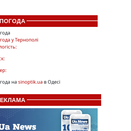
ПОГОДА
года
года у
Тернополі
логість:
ск:
ер:
года на
sinoptik.ua
в Одесі
РЕКЛАМА