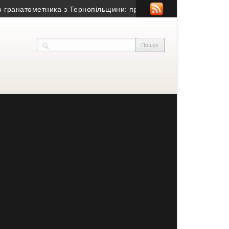
натометника з Тернопільщини: причина смерті – гостра серцево