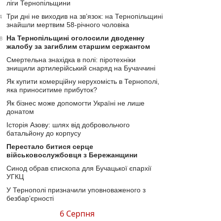
ліги Тернопільщини
Три дні не виходив на зв’язок: на Тернопільщині
4
знайшли мертвим 58-річного чоловіка
На Тернопільщині оголосили дводенну
8
жалобу за загиблим старшим сержантом
Смертельна знахідка в полі: піротехніки
знищили артилерійський снаряд на Бучаччині
Як купити комерційну нерухомість в Тернополі,
яка приноситиме прибуток?
Як бізнес може допомогти Україні не лише
донатом
Історія Азову: шлях від добровольчого
батальйону до корпусу
Перестало битися серце
військовослужбовця з Бережанщини
Синод обрав єпископа для Бучацької єпархії
УГКЦ
У Тернополі призначили уповноваженого з
безбар’єрності
6 Серпня