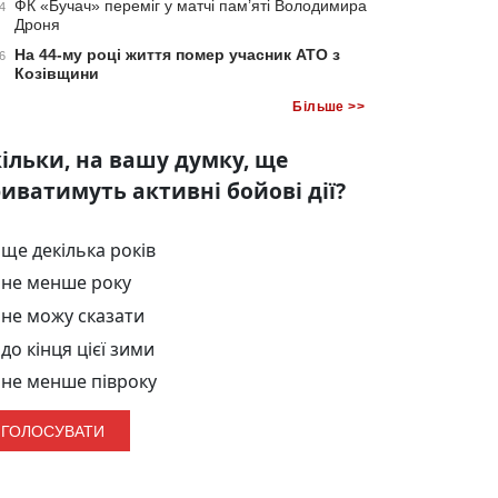
ФК «Бучач» переміг у матчі пам’яті Володимира
4
Дроня
На 44-му році життя помер учасник АТО з
6
Козівщини
Більше >>
ільки, на вашу думку, ще
иватимуть активні бойові дії?
ще декілька років
не менше року
не можу сказати
до кінця цієї зими
не менше півроку