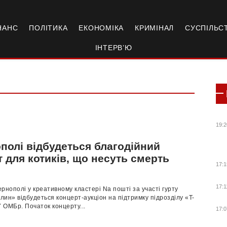
НАНС
ПОЛІТИКА
ЕКОНОМІКА
КРИМІНАЛ
СУСПІЛЬС
ІНТЕРВ’Ю
19:2
полі відбудеться благодійний
 для котиків, що несуть смерть
17:1
17:1
Тернополі у креативному кластері Na пошті за участі гурту
ин» відбудеться концерт-аукціон на підтримку підрозділу «T-
 ОМБр. Початок концерту...
17:0