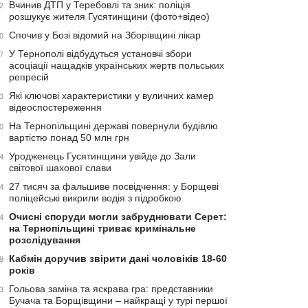
Вчинив ДТП у Теребовлі та зник: поліція
2
розшукує жителя Гусятинщини (фото+відео)
Спочив у Бозі відомий на Зборівщині лікар
0
У Тернополі відбудуться установчі збори
7
асоціації нащадків українських жертв польських
репресій
Які ключові характеристики у вуличних камер
3
відеоспостереження
На Тернопільщині державі повернули будівлю
0
вартістю понад 50 млн грн
Уродженець Гусятинщини увійде до Зали
4
світової шахової слави
27 тисяч за фальшиве посвідчення: у Борщеві
4
поліцейські викрили водія з підробкою
Очисні споруди могли забруднювати Серет:
4
на Тернопільщині триває кримінальне
розслідування
Кабмін доручив звірити дані чоловіків 18-60
9
років
Гольова заміна та яскрава гра: представники
3
Бучача та Борщівщини – найкращі у турі першої