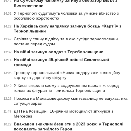
На Сумському напрямку загинув оператор БпЛА з
14:42
Кременеччини
У Тернополі судитимуть чоловіка за умисне вбивство з
14:31
особливою жорстокістю
На Харківському напрямку загинув боєць «Хартії» з
14:22
Тернопільщини
Стріляв у спину підлітку та в око сусіду: тернополянин
13:47
постане перед судом
На війні загинув солдат з Теребовлянщини
13:32
На війні загинув 45-річний воїн зі Скалатської
13:14
громади
Тренеру тернопільської «Ниви» подарували колекційну
13:05
картку та дерев’яну фігурку
У Києві викрили схему з «одруженням наосліп»: серед
12:40
головних фігурантів – жителька Тернопільщини
Пожежа на Малашовецькому сміттєзвалищі не вщухає: яка
12:26
ситуація зараз
ДТП на Козівщині: 16-річний мотоцикліст зіткнувся з
11:49
Mercedes
Вважався зниклим безвісти з 2023 року: у Тернополі
10:22
поховають загиблого Героя