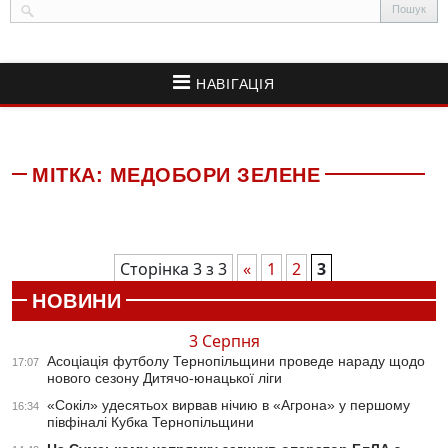
НАВІГАЦІЯ
МІТКА:
МЕДОБОРИ ЗЕЛЕНЕ
Сторінка 3 з 3
«
1
2
3
НОВИНИ
3 Серпня
Асоціація футболу Тернопільщини проведе нараду щодо
17:07
нового сезону Дитячо-юнацької ліги
«Сокіл» удесятьох вирвав нічию в «Агрона» у першому
16:34
півфіналі Кубка Тернопільщини