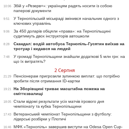
Збій у «Резерв+»: українцям радять носити із собою
10:06
паперові документи
У Тернопільській міськраді змінився начальник одного з
9:51
ключових управлінь
За 450 доларів обіцяли «права»: на Тернопільщині
9:06
судитимуть двох інструкторів автошколи
Скандал: водій автобуса Тернопіль-Гусятин виїхав на
8:28
тротуар і кидався на людей
У громаді Тернопільщини знайшли додаткові 5 млн грн: на
7:48
що їх витратять?
2 Серпня
Пенсіонерам пригрозили зупинкою виплат: що потрібно
21:29
зробити після отримання ID-картки
На Зборівщині триває масштабна пожежа на
19:21
сміттєзвалищі
Стали відомі результати усіх матчів ігрового дня
18:05
чемпіонату та кубка Тернопільщини
Ветеранський чемпіонат Тернопільщини з футболу:
17:43
лідерські розбірки у Плотичі
МФК «Тернопіль» завершив виступи на Odesa Open Cup-
16:46