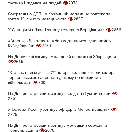
тротуар і кидався на людей
2978
Смертельна ДТП на Козівщині: медики не врятували
життя 16-річного мотоцикліста
2867
У Донецькій області загинув солдат з Борщівщини
2836
«Агрон», «Дністер» та «Нива» дізналися суперників у
Кубку України
2739
На Донеччині загинув молодший сержант зі Зборівщини
2615
"Хто вас привіз до ТЦК?": історія колишнього директора
тернопільського аеропорту, якому не повірили у
військкоматі
2308
На Дніпропетровщині загинув солдат із Гусятинщини
2251
У боях за Україну загинув офіцер із Монастирищини
2225
На Дніпропетровщині загинув молодший сержант з
Тернопільщини
2078