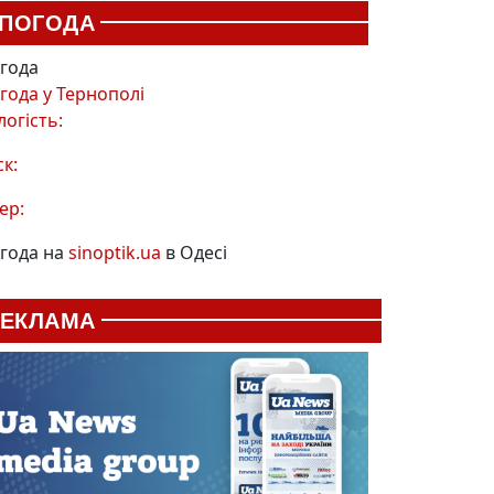
ПОГОДА
года
года у
Тернополі
логість:
ск:
ер:
года на
sinoptik.ua
в Одесі
РЕКЛАМА