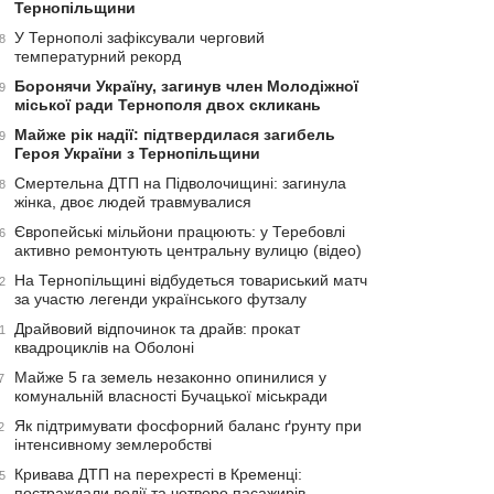
Тернопільщини
У Тернополі зафіксували черговий
8
температурний рекорд
Боронячи Україну, загинув член Молодіжної
9
міської ради Тернополя двох скликань
Майже рік надії: підтвердилася загибель
9
Героя України з Тернопільщини
Смертельна ДТП на Підволочищині: загинула
8
жінка, двоє людей травмувалися
Європейські мільйони працюють: у Теребовлі
6
активно ремонтують центральну вулицю (відео)
На Тернопільщині відбудеться товариський матч
2
за участю легенди українського футзалу
Драйвовий відпочинок та драйв: прокат
1
квадроциклів на Оболоні
Майже 5 га земель незаконно опинилися у
7
комунальній власності Бучацької міськради
Як підтримувати фосфорний баланс ґрунту при
2
інтенсивному землеробстві
Кривава ДТП на перехресті в Кременці:
5
постраждали водії та четверо пасажирів