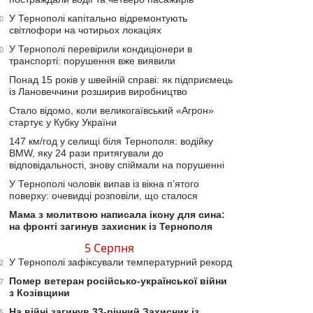
У Тернополі капітально відремонтують
0
світлофори на чотирьох локаціях
У Тернополі перевірили кондиціонери в
0
транспорті: порушення вже виявили
Понад 15 років у швейній справі: як підприємець
із Лановеччини розширив виробництво
Стало відомо, коли великогаївський «Агрон»
стартує у Кубку України
147 км/год у селищі біля Тернополя: водійку
BMW, яку 24 рази притягували до
відповідальності, знову спіймали на порушенні
У Тернополі чоловік випав із вікна п’ятого
поверху: очевидці розповіли, що сталося
Мама з молитвою написала ікону для сина:
на фронті загинув захисник із Тернополя
5 Серпня
У Тернополі зафіксували температурний рекорд
2
Помер ветеран російсько-української війни
7
з Козівщини
На війні загинув 33-річний Захисник із
5