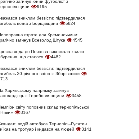
рагічно загинув юний футболіст з
Тернопільщини
9195
Вважався зниклим безвісти: підтвердилася
загибель воїна з Борщівщини
5824
Непоправна втрата для Кременеччини:
трагічно загинув Всеволод Штука
4545
Хресна хода до Почаєва викликала хвилю
обурення: що сталося
4482
Вважався зниклим безвісти: підтвердилася
агибель 30-річного воїна із Зборівщини
3713
На Харківському напрямку загинув
нацгвардієць з Теребовлянщини
3458
емпіон світу поповнив склад тернопільської
«Ниви»
3167
кандал: водій автобуса Тернопіль-Гусятин
иїхав на тротуар і кидався на людей
3141