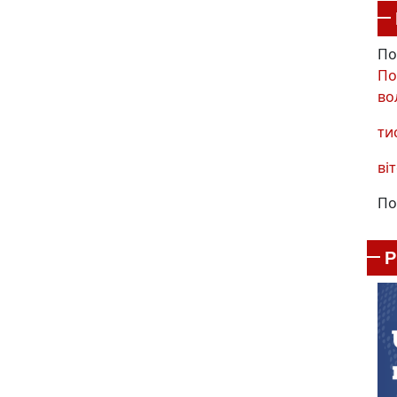
По
По
во
ти
віт
По