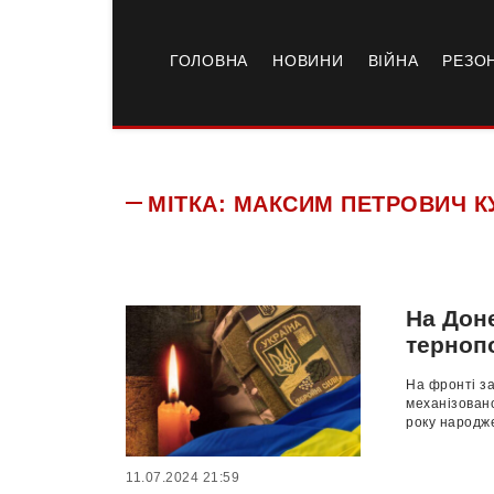
ГОЛОВНА
НОВИНИ
ВІЙНА
РЕЗО
МІТКА:
МАКСИМ ПЕТРОВИЧ К
На Дон
терноп
На фронті за
механізовано
року народже
11.07.2024 21:59