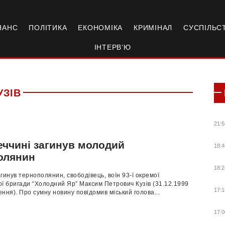
НАНС
ПОЛІТИКА
ЕКОНОМІКА
КРИМІНАЛ
СУСПІЛЬС
ІНТЕРВ’Ю
УЗІВ
21:5
еччині загинув молодий
18:4
олянин
18:2
гинув тернополянин, свободівець, воїн 93-ї окремої
ї бригади “Холодний Яр” Максим Петрович Кузів (31.12.1999
17:1
ння). Про сумну новину повідомив міський голова...
17:0