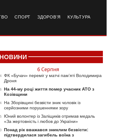
ТВО
СПОРТ
ЗДОРОВ’Я
КУЛЬТУРА
НОВИНИ
6 Серпня
ФК «Бучач» переміг у матчі пам’яті Володимира
4
Дроня
На 44-му році життя помер учасник АТО з
6
Козівщини
На Зборівщині безвісти зник чоловік із
4
серйозними порушеннями зору
Юний волонтер із Заліщиків отримав медаль
5
«За жертовність і любов до України»
Понад рік вважався зниклим безвісти:
0
підтвердилася загибель воїна з