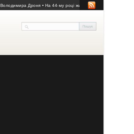
одимира Дроня
• На 44-му році життя помер учасник АТО з Козі