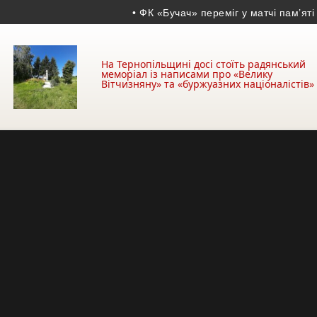
• ФК «Бучач» переміг у матчі пам’яті Вол
На Тернопільщині досі стоїть радянський
меморіал із написами про «Велику
Вітчизняну» та «буржуазних націоналістів»