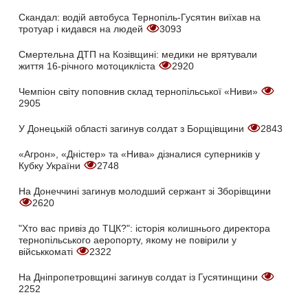
Скандал: водій автобуса Тернопіль-Гусятин виїхав на
тротуар і кидався на людей
3093
Смертельна ДТП на Козівщині: медики не врятували
життя 16-річного мотоцикліста
2920
Чемпіон світу поповнив склад тернопільської «Ниви»
2905
У Донецькій області загинув солдат з Борщівщини
2843
«Агрон», «Дністер» та «Нива» дізналися суперників у
Кубку України
2748
На Донеччині загинув молодший сержант зі Зборівщини
2620
"Хто вас привіз до ТЦК?": історія колишнього директора
тернопільського аеропорту, якому не повірили у
військкоматі
2322
На Дніпропетровщині загинув солдат із Гусятинщини
2252