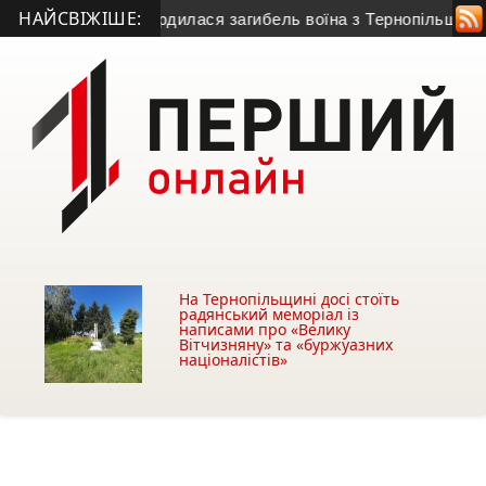
НАЙСВІЖІШЕ:
 безвісти: підтвердилася загибель воїна з Тернопільщини
• 
На Тернопільщині досі стоїть
радянський меморіал із
написами про «Велику
Вітчизняну» та «буржуазних
націоналістів»