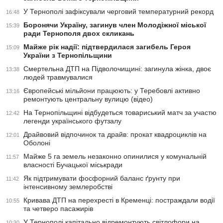
У Тернополі зафіксували черговий температурний рекорд
16:48
Боронячи Україну, загинув член Молодіжної міської
15:39
ради Тернополя двох скликань
Майже рік надії: підтвердилася загибель Героя
15:09
України з Тернопільщини
Смертельна ДТП на Підволочищині: загинула жінка, двоє
13:38
людей травмувалися
Європейські мільйони працюють: у Теребовлі активно
13:16
ремонтують центральну вулицю (відео)
На Тернопільщині відбудеться товариський матч за участю
12:42
легенди українського футзалу
Драйвовий відпочинок та драйв: прокат квадроциклів на
12:01
Оболоні
Майже 5 га земель незаконно опинилися у комунальній
11:57
власності Бучацької міськради
Як підтримувати фосфорний баланс ґрунту при
11:42
інтенсивному землеробстві
Кривава ДТП на перехресті в Кременці: постраждали водії
10:55
та четверо пасажирів
У Тернополі капітально відремонтують світлофори на
10:30