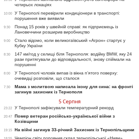
чотирьох локаціях
У Тернополі перевірили кондиціонери в транспорті:
10:00
порушення вже виявили
Понад 15 років у швейній справі: як підприємець із
9:30
Лановеччини розширив виробництво
Стало відомо, коли великогаївський «Агрон» стартує у
9:00
Кубку України
147 км/год у селищі біля Тернополя: водійку BMW, яку 24
8:30
рази притягували до відповідальності, знову спіймали на
порушенні
У Тернополі чоловік випав із вікна п’ятого поверху:
8:00
очевидці розповіли, що сталося
Мама з молитвою написала ікону для сина: на фронті
7:30
загинув захисник із Тернополя
5 Серпня
У Тернополі зафіксували температурний рекорд
23:22
Помер ветеран російсько-української війни з
20:47
Козівщини
На війні загинув 33-річний Захисник із Тернопільщини
19:15
Чемпіон світу поповнив склад тернопільської «Ниви»
18:55