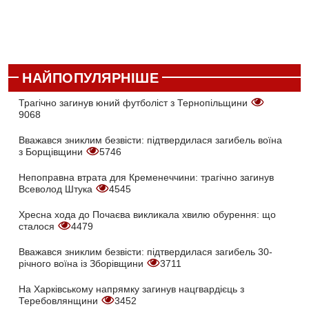
НАЙПОПУЛЯРНІШЕ
Трагічно загинув юний футболіст з Тернопільщини
9068
Вважався зниклим безвісти: підтвердилася загибель воїна
з Борщівщини
5746
Непоправна втрата для Кременеччини: трагічно загинув
Всеволод Штука
4545
Хресна хода до Почаєва викликала хвилю обурення: що
сталося
4479
Вважався зниклим безвісти: підтвердилася загибель 30-
річного воїна із Зборівщини
3711
На Харківському напрямку загинув нацгвардієць з
Теребовлянщини
3452