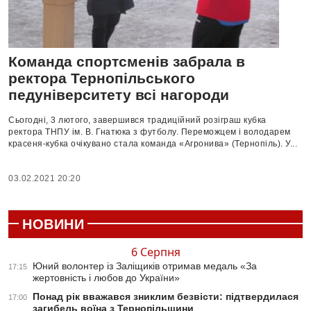
Команда спортсменів забрала в
ректора Тернопільського
педуніверситету всі нагороди
Сьогодні, 3 лютого, завершився традиційний розіграш кубка
ректора ТНПУ ім. В. Гнатюка з футболу. Переможцем і володарем
красеня-кубка очікувано стала команда «Агронива» (Тернопіль). У...
03.02.2021 20:20
НОВИНИ
6 Серпня
Юний волонтер із Заліщиків отримав медаль «За
17:15
жертовність і любов до України»
Понад рік вважався зниклим безвісти: підтвердилася
17:00
загибель воїна з Тернопільщини