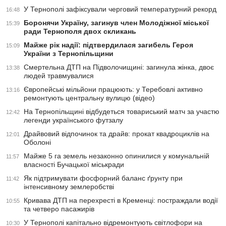
У Тернополі зафіксували черговий температурний рекорд
16:48
Боронячи Україну, загинув член Молодіжної міської
15:39
ради Тернополя двох скликань
Майже рік надії: підтвердилася загибель Героя
15:09
України з Тернопільщини
Смертельна ДТП на Підволочищині: загинула жінка, двоє
13:38
людей травмувалися
Європейські мільйони працюють: у Теребовлі активно
13:16
ремонтують центральну вулицю (відео)
На Тернопільщині відбудеться товариський матч за участю
12:42
легенди українського футзалу
Драйвовий відпочинок та драйв: прокат квадроциклів на
12:01
Оболоні
Майже 5 га земель незаконно опинилися у комунальній
11:57
власності Бучацької міськради
Як підтримувати фосфорний баланс ґрунту при
11:42
інтенсивному землеробстві
Кривава ДТП на перехресті в Кременці: постраждали водії
10:55
та четверо пасажирів
У Тернополі капітально відремонтують світлофори на
10:30