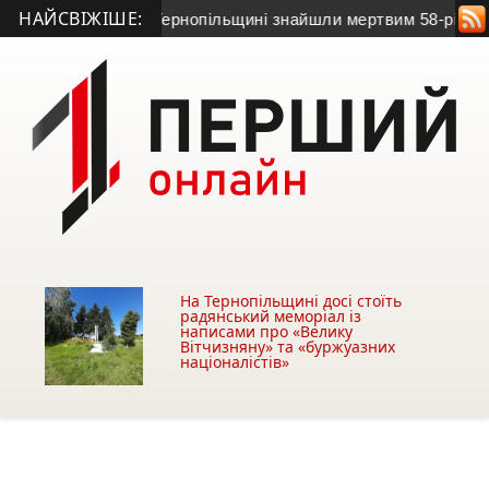
НАЙСВІЖІШЕ:
ив на зв’язок: на Тернопільщині знайшли мертвим 58-річного 
На Тернопільщині досі стоїть
радянський меморіал із
написами про «Велику
Вітчизняну» та «буржуазних
націоналістів»