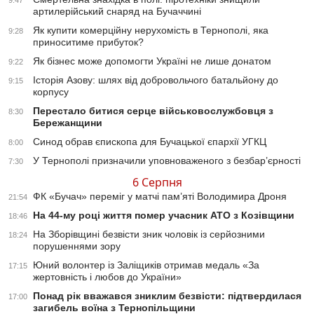
9:47
артилерійський снаряд на Бучаччині
Як купити комерційну нерухомість в Тернополі, яка
9:28
приноситиме прибуток?
Як бізнес може допомогти Україні не лише донатом
9:22
Історія Азову: шлях від добровольчого батальйону до
9:15
корпусу
Перестало битися серце військовослужбовця з
8:30
Бережанщини
Синод обрав єпископа для Бучацької єпархії УГКЦ
8:00
У Тернополі призначили уповноваженого з безбар’єрності
7:30
6 Серпня
ФК «Бучач» переміг у матчі пам’яті Володимира Дроня
21:54
На 44-му році життя помер учасник АТО з Козівщини
18:46
На Зборівщині безвісти зник чоловік із серйозними
18:24
порушеннями зору
Юний волонтер із Заліщиків отримав медаль «За
17:15
жертовність і любов до України»
Понад рік вважався зниклим безвісти: підтвердилася
17:00
загибель воїна з Тернопільщини