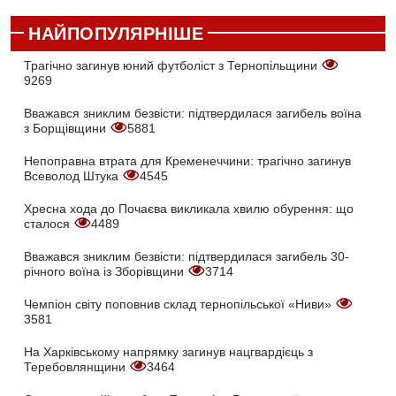
НАЙПОПУЛЯРНІШЕ
Трагічно загинув юний футболіст з Тернопільщини
9269
Вважався зниклим безвісти: підтвердилася загибель воїна
з Борщівщини
5881
Непоправна втрата для Кременеччини: трагічно загинув
Всеволод Штука
4545
Хресна хода до Почаєва викликала хвилю обурення: що
сталося
4489
Вважався зниклим безвісти: підтвердилася загибель 30-
річного воїна із Зборівщини
3714
Чемпіон світу поповнив склад тернопільської «Ниви»
3581
На Харківському напрямку загинув нацгвардієць з
Теребовлянщини
3464