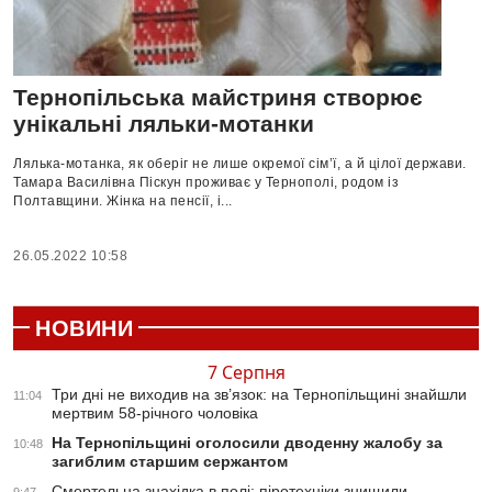
Тернопільська майстриня створює
унікальні ляльки-мотанки
Лялька-мотанка, як оберіг не лише окремої сім’ї, а й цілої держави.
Тамара Василівна Піскун проживає у Тернополі, родом із
Полтавщини. Жінка на пенсії, і...
26.05.2022 10:58
НОВИНИ
7 Серпня
Три дні не виходив на зв’язок: на Тернопільщині знайшли
11:04
мертвим 58-річного чоловіка
На Тернопільщині оголосили дводенну жалобу за
10:48
загиблим старшим сержантом
Смертельна знахідка в полі: піротехніки знищили