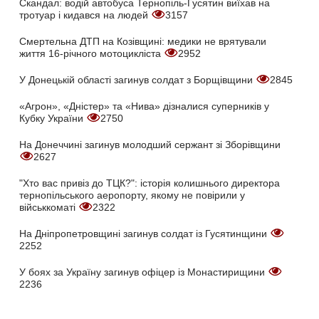
Скандал: водій автобуса Тернопіль-Гусятин виїхав на
тротуар і кидався на людей
3157
Смертельна ДТП на Козівщині: медики не врятували
життя 16-річного мотоцикліста
2952
У Донецькій області загинув солдат з Борщівщини
2845
«Агрон», «Дністер» та «Нива» дізналися суперників у
Кубку України
2750
На Донеччині загинув молодший сержант зі Зборівщини
2627
"Хто вас привіз до ТЦК?": історія колишнього директора
тернопільського аеропорту, якому не повірили у
військкоматі
2322
На Дніпропетровщині загинув солдат із Гусятинщини
2252
У боях за Україну загинув офіцер із Монастирищини
2236