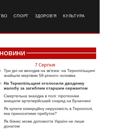
ТВО
СПОРТ
ЗДОРОВ’Я
КУЛЬТУРА
НОВИНИ
7 Серпня
Три дні не виходив на зв’язок: на Тернопільщині
4
знайшли мертвим 58-річного чоловіка
На Тернопільщині оголосили дводенну
8
жалобу за загиблим старшим сержантом
Смертельна знахідка в полі: піротехніки
знищили артилерійський снаряд на Бучаччині
Як купити комерційну нерухомість в Тернополі,
яка приноситиме прибуток?
Як бізнес може допомогти Україні не лише
донатом