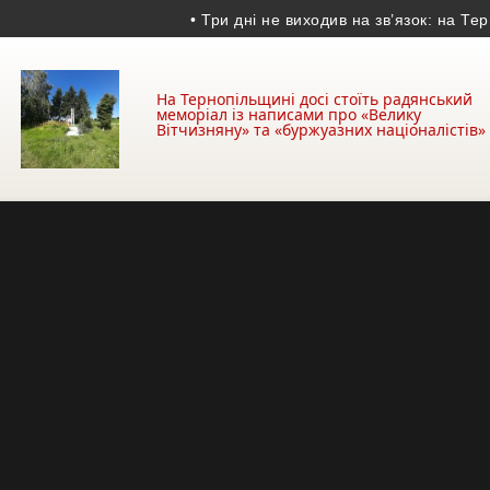
• Три дні не виходив на зв’язок: на Терноп
На Тернопільщині досі стоїть радянський
меморіал із написами про «Велику
Вітчизняну» та «буржуазних націоналістів»