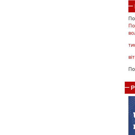
По
По
во
ти
віт
По