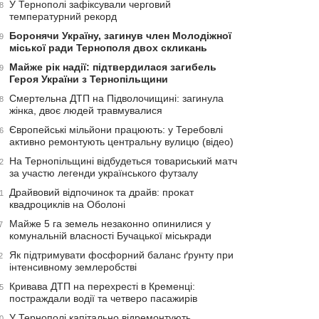
У Тернополі зафіксували черговий
8
температурний рекорд
Боронячи Україну, загинув член Молодіжної
9
міської ради Тернополя двох скликань
Майже рік надії: підтвердилася загибель
9
Героя України з Тернопільщини
Смертельна ДТП на Підволочищині: загинула
8
жінка, двоє людей травмувалися
Європейські мільйони працюють: у Теребовлі
6
активно ремонтують центральну вулицю (відео)
На Тернопільщині відбудеться товариський матч
2
за участю легенди українського футзалу
Драйвовий відпочинок та драйв: прокат
1
квадроциклів на Оболоні
Майже 5 га земель незаконно опинилися у
7
комунальній власності Бучацької міськради
Як підтримувати фосфорний баланс ґрунту при
2
інтенсивному землеробстві
Кривава ДТП на перехресті в Кременці:
5
постраждали водії та четверо пасажирів
У Тернополі капітально відремонтують
0