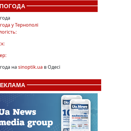
ПОГОДА
года
года у
Тернополі
логість:
ск:
ер:
года на
sinoptik.ua
в Одесі
РЕКЛАМА