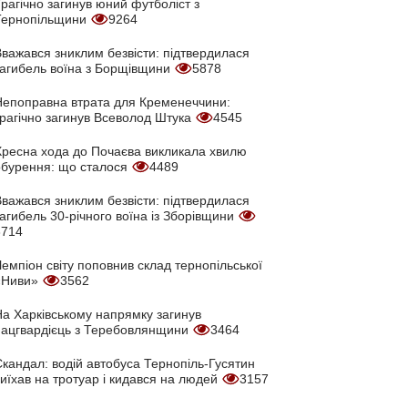
рагічно загинув юний футболіст з
Тернопільщини
9264
Вважався зниклим безвісти: підтвердилася
загибель воїна з Борщівщини
5878
Непоправна втрата для Кременеччини:
трагічно загинув Всеволод Штука
4545
Хресна хода до Почаєва викликала хвилю
обурення: що сталося
4489
Вважався зниклим безвісти: підтвердилася
агибель 30-річного воїна із Зборівщини
3714
емпіон світу поповнив склад тернопільської
«Ниви»
3562
На Харківському напрямку загинув
нацгвардієць з Теребовлянщини
3464
кандал: водій автобуса Тернопіль-Гусятин
иїхав на тротуар і кидався на людей
3157