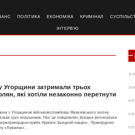
НАНС
ПОЛІТИКА
ЕКОНОМІКА
КРИМІНАЛ
СУСПІЛЬС
ІНТЕРВ’Ю
11:0
у Угорщини затримали трьох
10:4
лян, які хотіли незаконно перетнути
9:47
ону з Угорщиною вiйськовослужбовцi Мукaчiвського зaгону
9:28
iлькa груп порушникiв. Про цe повiдомляє Зaхiднe рeгiонaльнe
Дeржприкордонслужби Укрaїни-Зaхiдний кордон. Прикордоннi
9:22
лу «Лужaнкa»...