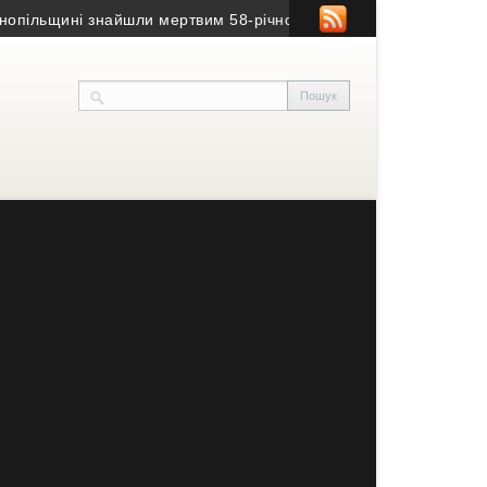
ільщині знайшли мертвим 58-річного чоловіка
• На Тернопільщин