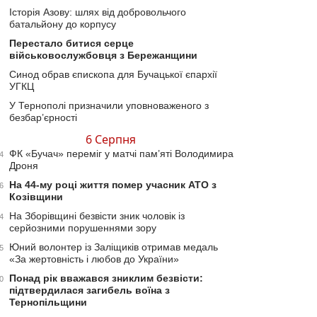
Історія Азову: шлях від добровольчого
батальйону до корпусу
Перестало битися серце
військовослужбовця з Бережанщини
Синод обрав єпископа для Бучацької єпархії
УГКЦ
У Тернополі призначили уповноваженого з
безбар’єрності
6 Серпня
ФК «Бучач» переміг у матчі пам’яті Володимира
4
Дроня
На 44-му році життя помер учасник АТО з
6
Козівщини
На Зборівщині безвісти зник чоловік із
4
серйозними порушеннями зору
Юний волонтер із Заліщиків отримав медаль
5
«За жертовність і любов до України»
Понад рік вважався зниклим безвісти:
0
підтвердилася загибель воїна з
Тернопільщини