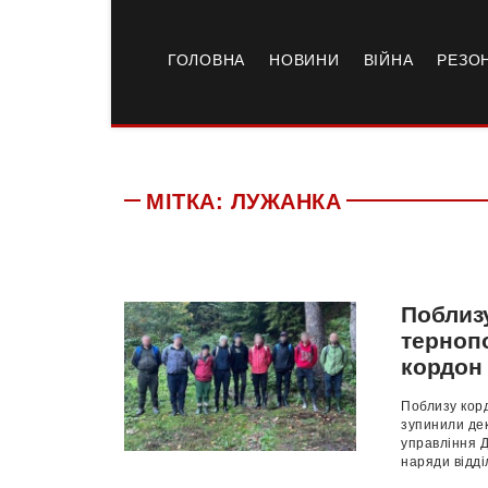
ГОЛОВНА
НОВИНИ
ВІЙНА
РЕЗО
МІТКА:
ЛУЖAНКA
Поблиз
тернопо
кордон
Поблизу корд
зупинили дeк
упрaвлiння 
нaряди вiддi