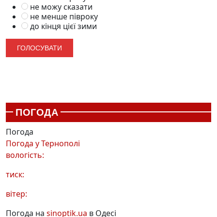
не можу сказати
не менше півроку
до кінця цієї зими
ПОГОДА
Погода
Погода у
Тернополі
вологість:
тиск:
вітер:
Погода на
sinoptik.ua
в Одесі