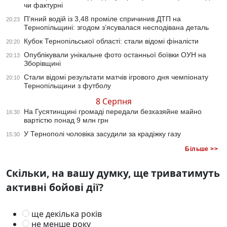
чи фактурні
П’яний водій із 3,48 проміле спричинив ДТП на
20:23
Тернопільщині: згодом з’ясувалася несподівана деталь
Кубок Тернопільської області: стали відомі фіналісти
20:20
Опублікували унікальне фото останньої боївки ОУН на
20:13
Зборівщині
Стали відомі результати матчів ігрового дня чемпіонату
20:10
Тернопільщини з футболу
8 Серпня
На Гусятинщині громаді передали безхазяйне майно
16:30
вартістю понад 9 млн грн
У Тернополі чоловіка засудили за крадіжку газу
15:30
Більше >>
Скільки, на вашу думку, ще триватимуть
активні бойові дії?
ще декілька років
не менше року