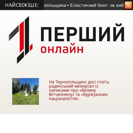
НАЙСВІЖІШЕ:
чного воїна з Тернопільщини
• Еластичний бинт: як вибрати дл
На Тернопільщині досі стоїть
радянський меморіал із
написами про «Велику
Вітчизняну» та «буржуазних
націоналістів»