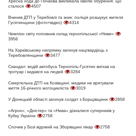
Хресна хода до Почаєва викликала хвилю обурення: що
сталося
4507
Вчинив ДТП у Теребовлі та зник: поліція розшукує жителя
Гусятинщини (фото+відео)
4314
Чемпіон світу поповнив склад тернопільської «Ниви»
3956
На Харківському напрямку загинув нацгвардієць з
Теребовлянщини
3477
Скандал: водій автобуса Тернопіль-Гусятин виїхав на
тротуар і кидався на людей
3284
Смертельна ДТП на Козівщині: медики не врятували
життя 16-річного мотоцикліста
3019
У Донецькій області загинув солдат з Борщівщини
2858
«Агрон», «Дністер» та «Нива» дізналися суперників у
Кубку України
2758
Спочив у Бозі відомий на Зборівщині лікар
2758