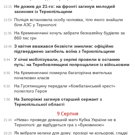
Не дожив до 21-го: на фронті загинув молодий
13:15
захисник із Тернопільщини
Поліція встановила особу чоловіка, тіло якого знайшли
12:59
біля АЗС у Тернополі
На Кременеччині хочуть забрати безхазяйну будівлю за
11:36
860 тис грн
З квітня вважався безвісти зниклим: офіційно
10:46
підтверджено загибель воїна з Тернопільщини
У січні мобілізували, у серпні провели в останню
9:44
путь: на Теребовлянщині попрощалися із військовим
На Кременеччині померла багаторічна вчителька
9:30
початкових класів
На Гусятинщину передали «Комбатанський хрест»
8:30
полеглого Героя
На Запоріжжі загинув старший сержант з
7:30
Тернопільської області
9 Серпня
«Нива» проведе домашній матч Кубка України не в
21:40
Тернополі: де відбудеться гра з «Буковиною»
Як вибрати келихи для дому: прозорі чи кольорові, гладкі
20:25