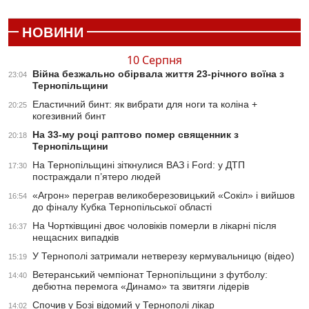
НОВИНИ
10 Серпня
Війна безжально обірвала життя 23-річного воїна з
23:04
Тернопільщини
Еластичний бинт: як вибрати для ноги та коліна +
20:25
когезивний бинт
На 33-му році раптово помер священник з
20:18
Тернопільщини
На Тернопільщині зіткнулися ВАЗ і Ford: у ДТП
17:30
постраждали п’ятеро людей
«Агрон» переграв великоберезовицький «Сокіл» і вийшов
16:54
до фіналу Кубка Тернопільської області
На Чортківщині двоє чоловіків померли в лікарні після
16:37
нещасних випадків
У Тернополі затримали нетверезу кермувальницю (відео)
15:19
Ветеранський чемпіонат Тернопільщини з футболу:
14:40
дебютна перемога «Динамо» та звитяги лідерів
Спочив у Бозі відомий у Тернополі лікар
14:02