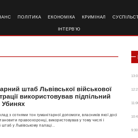
НАНС
ПОЛІТИКА
ЕКОНОМІКА
КРИМІНАЛ
СУСПІЛЬС
ІНТЕРВ’Ю
13:0
арний штаб Львівської військової
12:2
трації використовував підпільний
в Убинях
11:0
клад з сотнями тон гуманітарної допомоги, власників якої досі
10:4
тановити правоохоронці, використовував у тому числі і
 штаб у Львівському палаці...
9:30