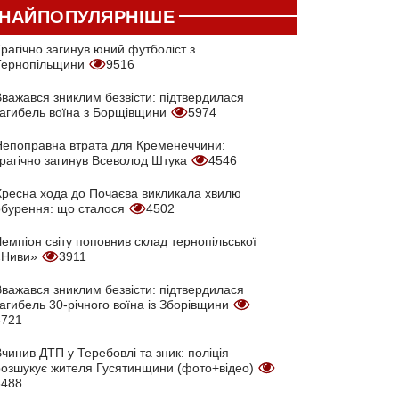
НАЙПОПУЛЯРНІШЕ
рагічно загинув юний футболіст з
Тернопільщини
9516
Вважався зниклим безвісти: підтвердилася
загибель воїна з Борщівщини
5974
Непоправна втрата для Кременеччини:
трагічно загинув Всеволод Штука
4546
Хресна хода до Почаєва викликала хвилю
обурення: що сталося
4502
емпіон світу поповнив склад тернопільської
«Ниви»
3911
Вважався зниклим безвісти: підтвердилася
агибель 30-річного воїна із Зборівщини
3721
чинив ДТП у Теребовлі та зник: поліція
розшукує жителя Гусятинщини (фото+відео)
3488