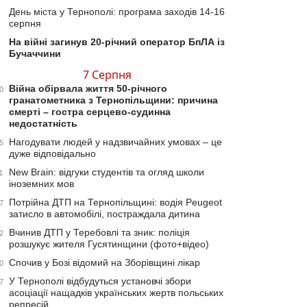
День міста у Тернополі: програма заходів 14-16
серпня
На війні загинув 20-річний оператор БпЛА із
Бучаччини
7 Серпня
Війна обірвала життя 50-річного
0
гранатометника з Тернопільщини: причина
смерті – гостра серцево-судинна
недостатність
Нагодувати людей у надзвичайних умовах – це
5
дуже відповідально
New Brain: відгуки студентів та огляд школи
1
іноземних мов
Потрійна ДТП на Тернопільщині: водія Peugeot
7
затисло в автомобілі, постраждала дитина
Вчинив ДТП у Теребовлі та зник: поліція
2
розшукує жителя Гусятинщини (фото+відео)
Спочив у Бозі відомий на Зборівщині лікар
0
У Тернополі відбудуться установчі збори
7
асоціації нащадків українських жертв польських
репресій