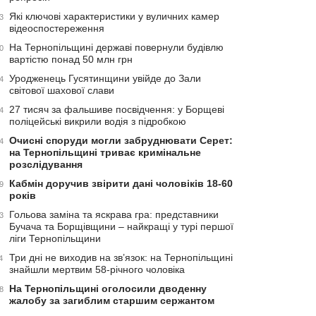
Які ключові характеристики у вуличних камер
3
відеоспостереження
На Тернопільщині державі повернули будівлю
0
вартістю понад 50 млн грн
Уродженець Гусятинщини увійде до Зали
4
світової шахової слави
27 тисяч за фальшиве посвідчення: у Борщеві
4
поліцейські викрили водія з підробкою
Очисні споруди могли забруднювати Серет:
4
на Тернопільщині триває кримінальне
розслідування
Кабмін доручив звірити дані чоловіків 18-60
9
років
Гольова заміна та яскрава гра: представники
3
Бучача та Борщівщини – найкращі у турі першої
ліги Тернопільщини
Три дні не виходив на зв’язок: на Тернопільщині
4
знайшли мертвим 58-річного чоловіка
На Тернопільщині оголосили дводенну
8
жалобу за загиблим старшим сержантом