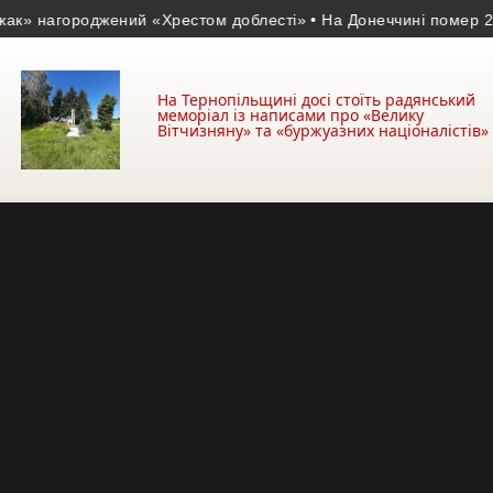
нагороджений «Хрестом доблесті»
• На Донеччині помер 23-річ
На Тернопільщині досі стоїть радянський
меморіал із написами про «Велику
Вітчизняну» та «буржуазних націоналістів»