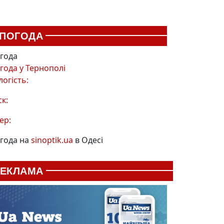
ПОГОДА
года
года у
Тернополі
логість:
ск:
ер:
года на
sinoptik.ua
в Одесі
РЕКЛАМА