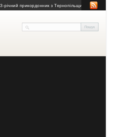
ний прикордонник з Тернопільщини
• Ексголкіпер тернопільсько