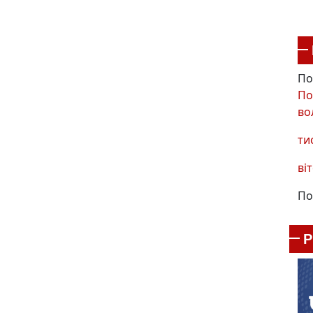
По
По
во
ти
віт
По