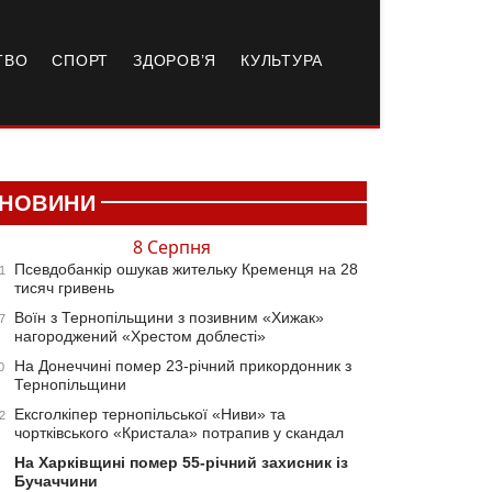
ТВО
СПОРТ
ЗДОРОВ’Я
КУЛЬТУРА
НОВИНИ
8 Серпня
Псевдобанкір ошукав жительку Кременця на 28
1
тисяч гривень
Воїн з Тернопільщини з позивним «Хижак»
7
нагороджений «Хрестом доблесті»
На Донеччині помер 23-річний прикордонник з
0
Тернопільщини
Ексголкіпер тернопільської «Ниви» та
2
чортківського «Кристала» потрапив у скандал
На Харківщині помер 55-річний захисник із
Бучаччини