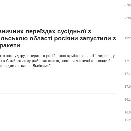
8:30
7:30
зничних переїздах сусідньої з
льською області росіяни запустили з
19:2
 ракети
кетного удару, завданого російською армією ввечері 1 червня, у
 та Самбірському районах пошкоджено залізничні переїзди й
17:1
 повідомив голова Львівської...
17:1
17:0
16:1
16:0
15:2