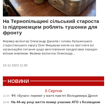
На Тернопільщині сільський староста
із підприємцем роблять тушонки для
фронту
Фермер-волонтер Олександр Данилів і голова Лапшинського
старостинського округу Олег Мищишин взяли на свої плечі всі
організаційні питання щодо виготовлення продуктових передач
воїнам-землякам. Фермер-волонтер Олександр...
24.12.2023 11:00
НОВИНИ
6 Серпня
ФК «Бучач» переміг у матчі пам’яті Володимира Дроня
21:54
На 44-му році життя помер учасник АТО з Козівщини
18:46