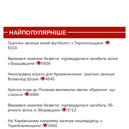
НАЙПОПУЛЯРНІШЕ
Трагічно загинув юний футболіст з Тернопільщини
9224
Вважався зниклим безвісти: підтвердилася загибель воїна
з Борщівщини
5836
Непоправна втрата для Кременеччини: трагічно загинув
Всеволод Штука
4545
Хресна хода до Почаєва викликала хвилю обурення: що
сталося
4484
Вважався зниклим безвісти: підтвердилася загибель 30-
річного воїна із Зборівщини
3713
На Харківському напрямку загинув нацгвардієць з
Теребовлянщини
3460