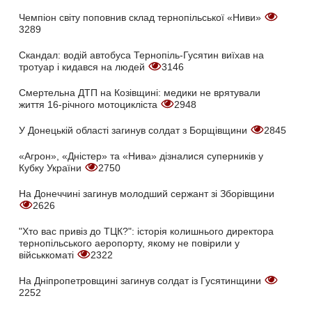
Чемпіон світу поповнив склад тернопільської «Ниви»
3289
Скандал: водій автобуса Тернопіль-Гусятин виїхав на
тротуар і кидався на людей
3146
Смертельна ДТП на Козівщині: медики не врятували
життя 16-річного мотоцикліста
2948
У Донецькій області загинув солдат з Борщівщини
2845
«Агрон», «Дністер» та «Нива» дізналися суперників у
Кубку України
2750
На Донеччині загинув молодший сержант зі Зборівщини
2626
"Хто вас привіз до ТЦК?": історія колишнього директора
тернопільського аеропорту, якому не повірили у
військкоматі
2322
На Дніпропетровщині загинув солдат із Гусятинщини
2252