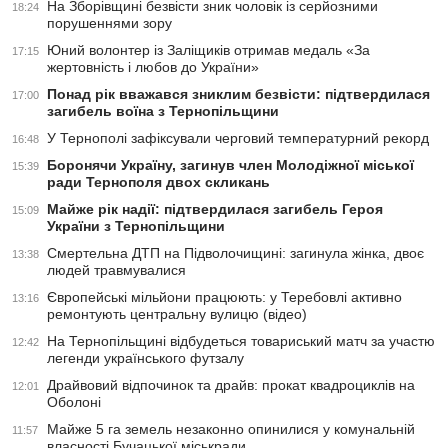
На Зборівщині безвісти зник чоловік із серйозними
18:24
порушеннями зору
Юний волонтер із Заліщиків отримав медаль «За
17:15
жертовність і любов до України»
Понад рік вважався зниклим безвісти: підтвердилася
17:00
загибель воїна з Тернопільщини
У Тернополі зафіксували черговий температурний рекорд
16:48
Боронячи Україну, загинув член Молодіжної міської
15:39
ради Тернополя двох скликань
Майже рік надії: підтвердилася загибель Героя
15:09
України з Тернопільщини
Смертельна ДТП на Підволочищині: загинула жінка, двоє
13:38
людей травмувалися
Європейські мільйони працюють: у Теребовлі активно
13:16
ремонтують центральну вулицю (відео)
На Тернопільщині відбудеться товариський матч за участю
12:42
легенди українського футзалу
Драйвовий відпочинок та драйв: прокат квадроциклів на
12:01
Оболоні
Майже 5 га земель незаконно опинилися у комунальній
11:57
власності Бучацької міськради