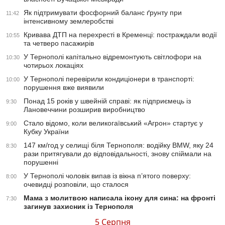
Як підтримувати фосфорний баланс ґрунту при
11:42
інтенсивному землеробстві
Кривава ДТП на перехресті в Кременці: постраждали водії
10:55
та четверо пасажирів
У Тернополі капітально відремонтують світлофори на
10:30
чотирьох локаціях
У Тернополі перевірили кондиціонери в транспорті:
10:00
порушення вже виявили
Понад 15 років у швейній справі: як підприємець із
9:30
Лановеччини розширив виробництво
Стало відомо, коли великогаївський «Агрон» стартує у
9:00
Кубку України
147 км/год у селищі біля Тернополя: водійку BMW, яку 24
8:30
рази притягували до відповідальності, знову спіймали на
порушенні
У Тернополі чоловік випав із вікна п’ятого поверху:
8:00
очевидці розповіли, що сталося
Мама з молитвою написала ікону для сина: на фронті
7:30
загинув захисник із Тернополя
5 Серпня