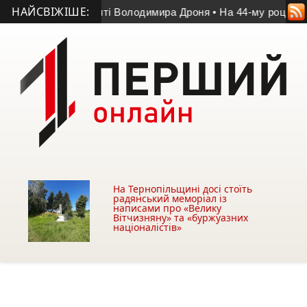
НАЙСВІЖІШЕ:
еміг у матчі пам’яті Володимира Дроня
• На 44-му році житт
На Тернопільщині досі стоїть
радянський меморіал із
написами про «Велику
Вітчизняну» та «буржуазних
націоналістів»