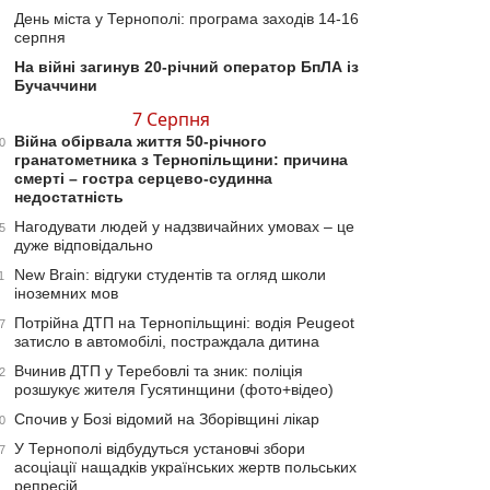
День міста у Тернополі: програма заходів 14-16
серпня
На війні загинув 20-річний оператор БпЛА із
Бучаччини
7 Серпня
Війна обірвала життя 50-річного
0
гранатометника з Тернопільщини: причина
смерті – гостра серцево-судинна
недостатність
Нагодувати людей у надзвичайних умовах – це
5
дуже відповідально
New Brain: відгуки студентів та огляд школи
1
іноземних мов
Потрійна ДТП на Тернопільщині: водія Peugeot
7
затисло в автомобілі, постраждала дитина
Вчинив ДТП у Теребовлі та зник: поліція
2
розшукує жителя Гусятинщини (фото+відео)
Спочив у Бозі відомий на Зборівщині лікар
0
У Тернополі відбудуться установчі збори
7
асоціації нащадків українських жертв польських
репресій