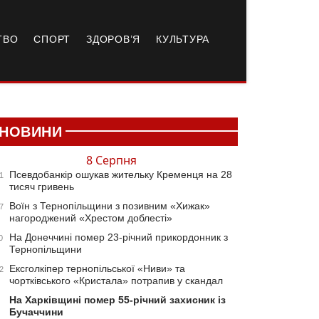
ТВО
СПОРТ
ЗДОРОВ’Я
КУЛЬТУРА
НОВИНИ
8 Серпня
Псевдобанкір ошукав жительку Кременця на 28
1
тисяч гривень
Воїн з Тернопільщини з позивним «Хижак»
7
нагороджений «Хрестом доблесті»
На Донеччині помер 23-річний прикордонник з
0
Тернопільщини
Ексголкіпер тернопільської «Ниви» та
2
чортківського «Кристала» потрапив у скандал
На Харківщині помер 55-річний захисник із
Бучаччини