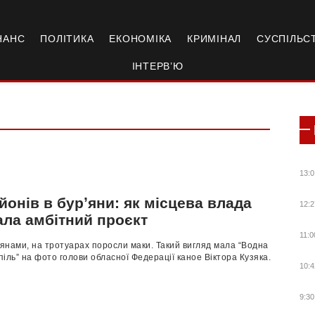
НАНС
ПОЛІТИКА
ЕКОНОМІКА
КРИМІНАЛ
СУСПІЛЬС
ІНТЕРВ’Ю
13:0
йонів в бурʼяни: як місцева влада
12:2
ала амбітний проєкт
11:0
янами, на тротуарах поросли маки. Такий вигляд мала “Водна
іль” на фото голови обласної Федерації каное Віктора Кузяка.
10:4
9:30