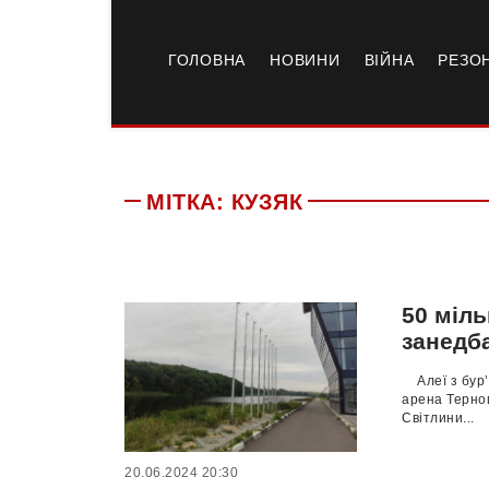
ГОЛОВНА
НОВИНИ
ВІЙНА
РЕЗО
МІТКА:
КУЗЯК
50 міль
занедб
Алеї з бур’
арена Терноп
Світлини...
20.06.2024 20:30