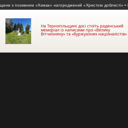
 з позивним «Хижак» нагороджений «Хрестом доблесті»
• На Д
На Тернопільщині досі стоїть радянський
меморіал із написами про «Велику
Вітчизняну» та «буржуазних націоналістів»