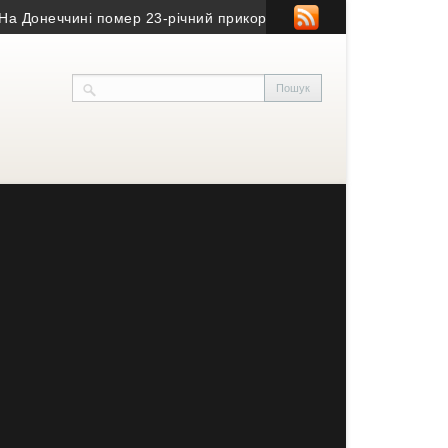
онеччині помер 23-річний прикордонник з Тернопільщини
• Ексг