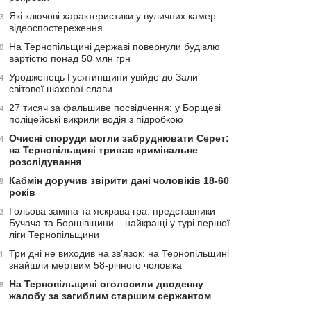
Які ключові характеристики у вуличних камер
3
відеоспостереження
На Тернопільщині державі повернули будівлю
0
вартістю понад 50 млн грн
Уродженець Гусятинщини увійде до Зали
4
світової шахової слави
27 тисяч за фальшиве посвідчення: у Борщеві
4
поліцейські викрили водія з підробкою
Очисні споруди могли забруднювати Серет:
4
на Тернопільщині триває кримінальне
розслідування
Кабмін доручив звірити дані чоловіків 18-60
9
років
Гольова заміна та яскрава гра: представники
3
Бучача та Борщівщини – найкращі у турі першої
ліги Тернопільщини
Три дні не виходив на зв’язок: на Тернопільщині
4
знайшли мертвим 58-річного чоловіка
На Тернопільщині оголосили дводенну
8
жалобу за загиблим старшим сержантом