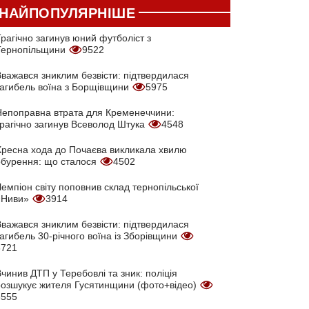
НАЙПОПУЛЯРНІШЕ
рагічно загинув юний футболіст з
Тернопільщини
9522
Вважався зниклим безвісти: підтвердилася
загибель воїна з Борщівщини
5975
Непоправна втрата для Кременеччини:
трагічно загинув Всеволод Штука
4548
Хресна хода до Почаєва викликала хвилю
обурення: що сталося
4502
емпіон світу поповнив склад тернопільської
«Ниви»
3914
Вважався зниклим безвісти: підтвердилася
агибель 30-річного воїна із Зборівщини
3721
чинив ДТП у Теребовлі та зник: поліція
розшукує жителя Гусятинщини (фото+відео)
3555