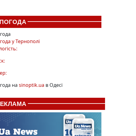
ПОГОДА
года
года у
Тернополі
логість:
ск:
ер:
года на
sinoptik.ua
в Одесі
РЕКЛАМА