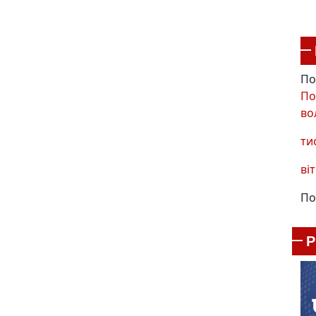
По
По
во
ти
віт
По