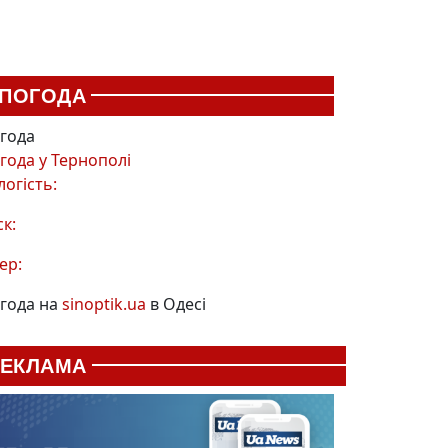
ПОГОДА
года
года у
Тернополі
логість:
ск:
ер:
года на
sinoptik.ua
в Одесі
РЕКЛАМА