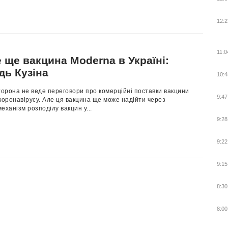
12:2
11:0
 ще вакцина Moderna в Україні:
дь Кузіна
10:4
торона не веде переговори про комерційні поставки вакцини
9:47
коронавірусу. Але ця вакцина ще може надійти через
еханізм розподілу вакцин у...
9:28
9:22
9:15
8:30
8:00