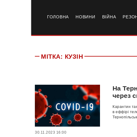
ГОЛОВНА
НОВИНИ
ВІЙНА
РЕЗО
МІТКА:
КУЗІН
На Тер
через 
Карантин так
в еффірі тел
Тернопільську
30.11.2023 16:00