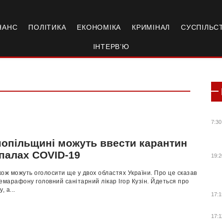
НАНС
ПОЛІТИКА
ЕКОНОМІКА
КРИМІНАЛ
СУСПІЛЬС
ІНТЕРВ’Ю
7:30
нопільщині можуть ввести карантин
спалах COVID-19
19:2
ож можуть оголосити ще у двох областях України. Про це сказав
емарафону головний санітарний лікар Ігор Кузін. Йдеться про
, а...
17:1
17:1