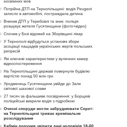
іноземних мов
Потрійна ДТП на Тернопільщині: водія Peugeot
7
затисло в автомобілі, постраждала дитина
Вчинив ДТП у Теребовлі та зник: поліція
2
розшукує жителя Гусятинщини (фото+відео)
Спочив у Бозі відомий на Зборівщині лікар
0
У Тернополі відбудуться установчі збори
7
асоціації нащадків українських жертв польських
репресій
Які ключові характеристики у вуличних камер
3
відеоспостереження
На Тернопільщині державі повернули будівлю
0
вартістю понад 50 млн грн
Уродженець Гусятинщини увійде до Зали
4
світової шахової слави
27 тисяч за фальшиве посвідчення: у Борщеві
4
поліцейські викрили водія з підробкою
Очисні споруди могли забруднювати Серет:
4
на Тернопільщині триває кримінальне
розслідування
Кабмін доручив звірити дані чоловіків 18-60
9