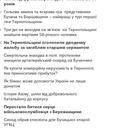
років
Гольова заміна та яскрава гра: представники
3
Бучача та Борщівщини – найкращі у турі першої
ліги Тернопільщини
Три дні не виходив на зв’язок: на Тернопільщині
4
знайшли мертвим 58-річного чоловіка
На Тернопільщині оголосили дводенну
8
жалобу за загиблим старшим сержантом
Смертельна знахідка в полі: піротехніки
знищили артилерійський снаряд на Бучаччині
Як купити комерційну нерухомість в Тернополі,
яка приноситиме прибуток?
Як бізнес може допомогти Україні не лише
донатом
Історія Азову: шлях від добровольчого
батальйону до корпусу
Перестало битися серце
військовослужбовця з Бережанщини
Синод обрав єпископа для Бучацької єпархії
УГКЦ