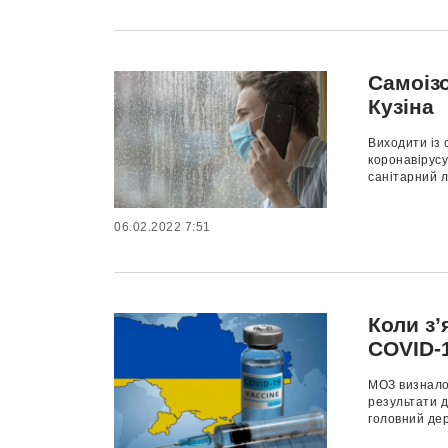
Самоізо
Кузіна
Виходити із 
коронавірусу
санітарний л
06.02.2022 7:51
Коли з’
COVID-
МОЗ визнало
результати д
головний дер