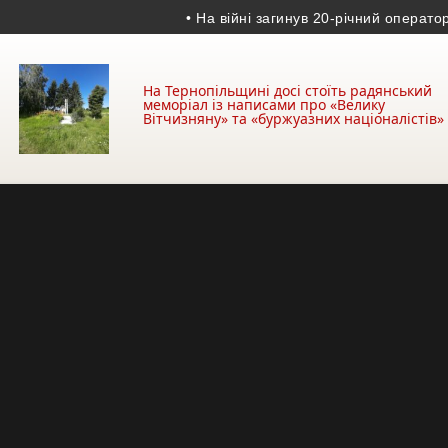
• На війні загинув 20-річний оператор БпЛ
На Тернопільщині досі стоїть радянський
меморіал із написами про «Велику
Вітчизняну» та «буржуазних націоналістів»