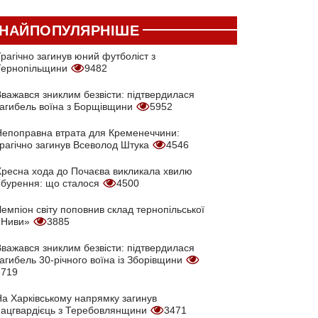
НАЙПОПУЛЯРНІШЕ
рагічно загинув юний футболіст з
Тернопільщини
9482
Вважався зниклим безвісти: підтвердилася
загибель воїна з Борщівщини
5952
Непоправна втрата для Кременеччини:
трагічно загинув Всеволод Штука
4546
Хресна хода до Почаєва викликала хвилю
обурення: що сталося
4500
емпіон світу поповнив склад тернопільської
«Ниви»
3885
Вважався зниклим безвісти: підтвердилася
агибель 30-річного воїна із Зборівщини
3719
На Харківському напрямку загинув
нацгвардієць з Теребовлянщини
3471