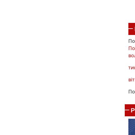
По
По
во
ти
віт
По