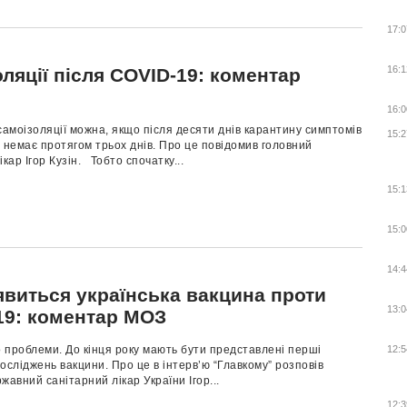
17:0
16:1
ляції після COVID-19: коментар
16:0
самоізоляції можна, якщо після десяти днів карантину симптомів
15:2
 немає протягом трьох днів. Про це повідомив головний
ікар Ігор Кузін. Тобто спочатку...
15:1
15:0
14:4
явиться українська вакцина проти
13:0
19: коментар МОЗ
 проблеми. До кінця року мають бути представлені перші
12:5
осліджень вакцини. Про це в інтерв’ю “Главкому” розповів
жавний санітарний лікар України Ігор...
12:3