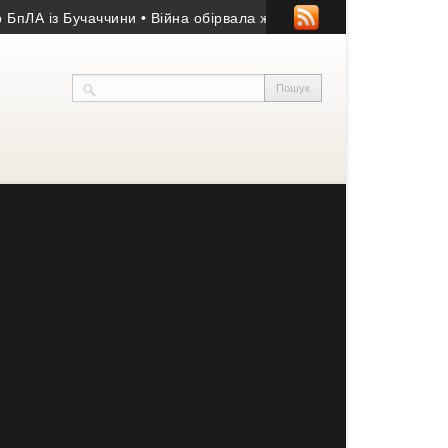
А із Бучаччини
• Війна обірвала життя 50-річного гранатометник