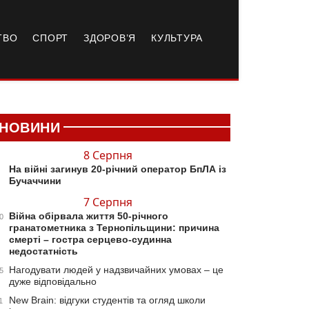
ТВО
СПОРТ
ЗДОРОВ’Я
КУЛЬТУРА
НОВИНИ
8 Серпня
На війні загинув 20-річний оператор БпЛА із
Бучаччини
7 Серпня
Війна обірвала життя 50-річного
0
гранатометника з Тернопільщини: причина
смерті – гостра серцево-судинна
недостатність
Нагодувати людей у надзвичайних умовах – це
5
дуже відповідально
New Brain: відгуки студентів та огляд школи
1