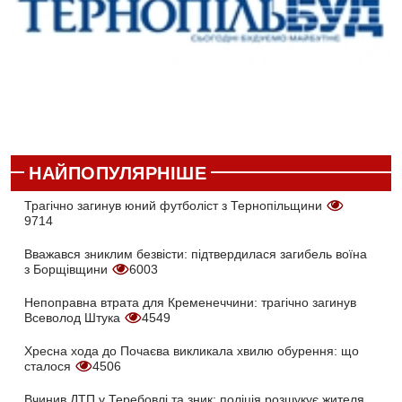
НАЙПОПУЛЯРНІШЕ
Трагічно загинув юний футболіст з Тернопільщини
9714
Вважався зниклим безвісти: підтвердилася загибель воїна
з Борщівщини
6003
Непоправна втрата для Кременеччини: трагічно загинув
Всеволод Штука
4549
Хресна хода до Почаєва викликала хвилю обурення: що
сталося
4506
Вчинив ДТП у Теребовлі та зник: поліція розшукує жителя