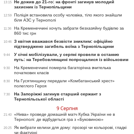
Не дожив до 21-го: на фронті загинув молодий
13:15
захисник із Тернопільщини
Поліція встановила особу чоловіка, тіло якого знайшли
12:59
біля АЗС у Тернополі
На Кременеччині хочуть забрати безхазяйну будівлю за
11:36
860 тис грн
З квітня вважався безвісти зниклим: офіційно
10:46
підтверджено загибель воїна з Тернопільщини
У січні мобілізували, у серпні провели в останню
9:44
путь: на Теребовлянщині попрощалися із військовим
На Кременеччині померла багаторічна вчителька
9:30
початкових класів
На Гусятинщину передали «Комбатанський хрест»
8:30
полеглого Героя
На Запоріжжі загинув старший сержант з
7:30
Тернопільської області
9 Серпня
«Нива» проведе домашній матч Кубка України не в
21:40
Тернополі: де відбудеться гра з «Буковиною»
Як вибрати келихи для дому: прозорі чи кольорові, гладкі
20:25
чи фактурні