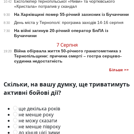
Ексголкіпер тернопільської «Ниви» та чортківського
10:42
«Кристала» потрапив у скандал
На Харківщині помер 55-річний захисник із Бучаччини
9:30
День міста у Тернополі: програма заходів 14-16 серпня
8:30
На війні загинув 20-річний оператор БпЛА із
7:30
Бучаччини
7 Серпня
Війна обірвала життя 50-річного гранатометника з
19:20
Тернопільщини: причина смерті – гостра серцево-
судинна недостатність
Більше >>
Скільки, на вашу думку, ще триватимуть
активні бойові дії?
ще декілька років
не менше року
не можу сказати
не менше півроку
до кінця цієї зими