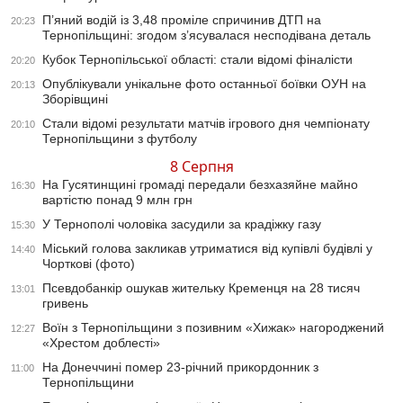
П’яний водій із 3,48 проміле спричинив ДТП на
20:23
Тернопільщині: згодом з’ясувалася несподівана деталь
Кубок Тернопільської області: стали відомі фіналісти
20:20
Опублікували унікальне фото останньої боївки ОУН на
20:13
Зборівщині
Стали відомі результати матчів ігрового дня чемпіонату
20:10
Тернопільщини з футболу
8 Серпня
На Гусятинщині громаді передали безхазяйне майно
16:30
вартістю понад 9 млн грн
У Тернополі чоловіка засудили за крадіжку газу
15:30
Міський голова закликав утриматися від купівлі будівлі у
14:40
Чорткові (фото)
Псевдобанкір ошукав жительку Кременця на 28 тисяч
13:01
гривень
Воїн з Тернопільщини з позивним «Хижак» нагороджений
12:27
«Хрестом доблесті»
На Донеччині помер 23-річний прикордонник з
11:00
Тернопільщини