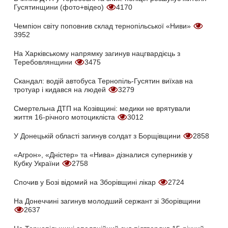
Гусятинщини (фото+відео)
4170
Чемпіон світу поповнив склад тернопільської «Ниви»
3952
На Харківському напрямку загинув нацгвардієць з
Теребовлянщини
3475
Скандал: водій автобуса Тернопіль-Гусятин виїхав на
тротуар і кидався на людей
3279
Смертельна ДТП на Козівщині: медики не врятували
життя 16-річного мотоцикліста
3012
У Донецькій області загинув солдат з Борщівщини
2858
«Агрон», «Дністер» та «Нива» дізналися суперників у
Кубку України
2758
Спочив у Бозі відомий на Зборівщині лікар
2724
На Донеччині загинув молодший сержант зі Зборівщини
2637