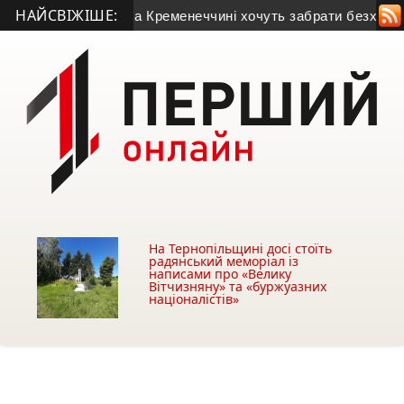
НАЙСВІЖІШЕ:
С у Тернополі
• На Кременеччині хочуть забрати безхазяйну б
На Тернопільщині досі стоїть
радянський меморіал із
написами про «Велику
Вітчизняну» та «буржуазних
націоналістів»