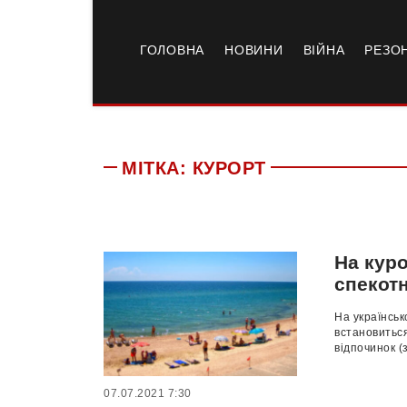
ГОЛОВНА
НОВИНИ
ВІЙНА
РЕЗО
МІТКА:
КУРОРТ
На кур
спекот
На українськ
встановитьс
відпочинок (
07.07.2021 7:30