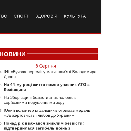
ТВО
СПОРТ
ЗДОРОВ’Я
КУЛЬТУРА
НОВИНИ
6 Серпня
ФК «Бучач» переміг у матчі пам’яті Володимира
4
Дроня
На 44-му році життя помер учасник АТО з
6
Козівщини
На Зборівщині безвісти зник чоловік із
4
серйозними порушеннями зору
Юний волонтер із Заліщиків отримав медаль
5
«За жертовність і любов до України»
Понад рік вважався зниклим безвісти:
0
підтвердилася загибель воїна з