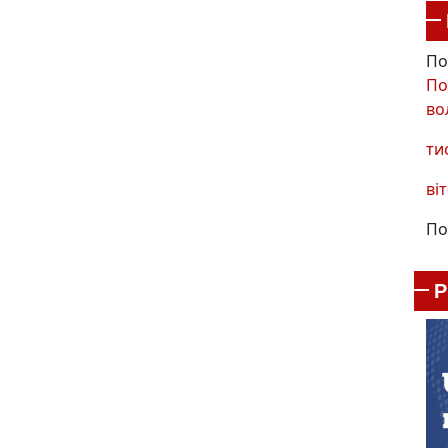
По
По
во
ти
віт
По