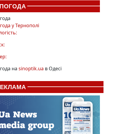
ПОГОДА
года
года у
Тернополі
логість:
ск:
ер:
года на
sinoptik.ua
в Одесі
РЕКЛАМА