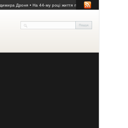
ира Дроня
• На 44-му році життя помер учасник АТО з Козівщин