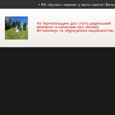
• ФК «Бучач» переміг у матчі пам’яті Володим
На Тернопільщині досі стоїть радянський
меморіал із написами про «Велику
Вітчизняну» та «буржуазних націоналістів»