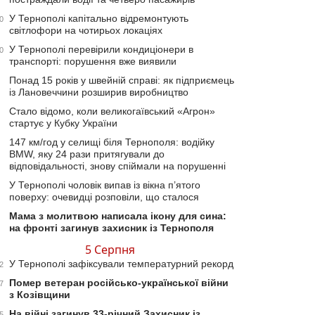
У Тернополі капітально відремонтують
0
світлофори на чотирьох локаціях
У Тернополі перевірили кондиціонери в
0
транспорті: порушення вже виявили
Понад 15 років у швейній справі: як підприємець
із Лановеччини розширив виробництво
Стало відомо, коли великогаївський «Агрон»
стартує у Кубку України
147 км/год у селищі біля Тернополя: водійку
BMW, яку 24 рази притягували до
відповідальності, знову спіймали на порушенні
У Тернополі чоловік випав із вікна п’ятого
поверху: очевидці розповіли, що сталося
Мама з молитвою написала ікону для сина:
на фронті загинув захисник із Тернополя
5 Серпня
У Тернополі зафіксували температурний рекорд
2
Помер ветеран російсько-української війни
7
з Козівщини
На війні загинув 33-річний Захисник із
5