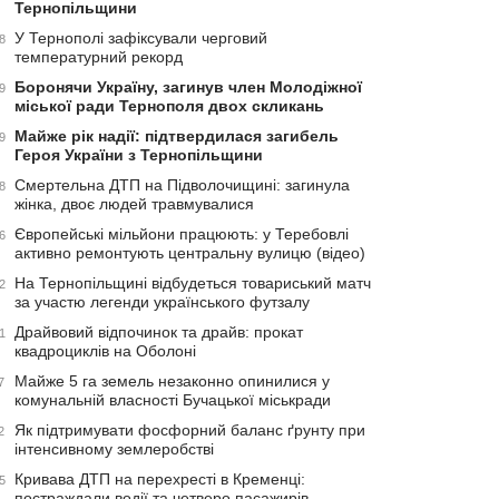
Тернопільщини
У Тернополі зафіксували черговий
8
температурний рекорд
Боронячи Україну, загинув член Молодіжної
9
міської ради Тернополя двох скликань
Майже рік надії: підтвердилася загибель
9
Героя України з Тернопільщини
Смертельна ДТП на Підволочищині: загинула
8
жінка, двоє людей травмувалися
Європейські мільйони працюють: у Теребовлі
6
активно ремонтують центральну вулицю (відео)
На Тернопільщині відбудеться товариський матч
2
за участю легенди українського футзалу
Драйвовий відпочинок та драйв: прокат
1
квадроциклів на Оболоні
Майже 5 га земель незаконно опинилися у
7
комунальній власності Бучацької міськради
Як підтримувати фосфорний баланс ґрунту при
2
інтенсивному землеробстві
Кривава ДТП на перехресті в Кременці:
5
постраждали водії та четверо пасажирів