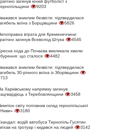
рагічно загинув юний футболіст з
Тернопільщини
9203
Вважався зниклим безвісти: підтвердилася
загибель воїна з Борщівщини
5826
Непоправна втрата для Кременеччини:
трагічно загинув Всеволод Штука
4545
Хресна хода до Почаєва викликала хвилю
обурення: що сталося
4482
Вважався зниклим безвісти: підтвердилася
агибель 30-річного воїна із Зборівщини
3713
На Харківському напрямку загинув
нацгвардієць з Теребовлянщини
3458
емпіон світу поповнив склад тернопільської
«Ниви»
3180
кандал: водій автобуса Тернопіль-Гусятин
иїхав на тротуар і кидався на людей
3142