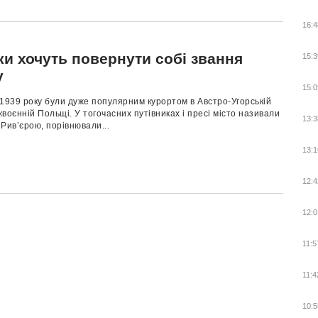
16:4
ки хочуть повернути собі звання
15:3
у
15:0
1939 року були дуже популярним курортом в Австро-Угорській
іжвоєнній Польщі. У тогочасних путівниках і пресі місто називали
13:3
Рив’єрою, порівнювали...
13:1
12:4
12:0
11:5
11:4
10:5