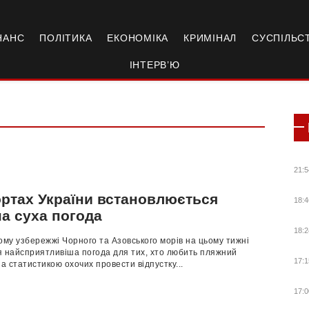
НАНС
ПОЛІТИКА
ЕКОНОМІКА
КРИМІНАЛ
СУСПІЛЬС
ІНТЕРВ’Ю
21:5
ортах України встановлюється
18:4
на суха погода
18:2
ому узбережжі Чорного та Азовського морів на цьому тижні
я найсприятливіша погода для тих, хто любить пляжний
17:1
за статистикою охочих провести відпустку...
17:0