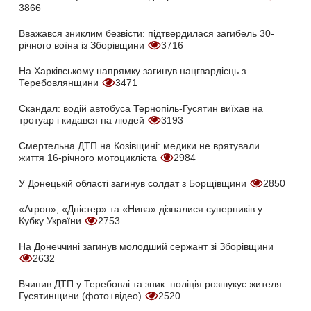
3866
Вважався зниклим безвісти: підтвердилася загибель 30-
річного воїна із Зборівщини
3716
На Харківському напрямку загинув нацгвардієць з
Теребовлянщини
3471
Скандал: водій автобуса Тернопіль-Гусятин виїхав на
тротуар і кидався на людей
3193
Смертельна ДТП на Козівщині: медики не врятували
життя 16-річного мотоцикліста
2984
У Донецькій області загинув солдат з Борщівщини
2850
«Агрон», «Дністер» та «Нива» дізналися суперників у
Кубку України
2753
На Донеччині загинув молодший сержант зі Зборівщини
2632
Вчинив ДТП у Теребовлі та зник: поліція розшукує жителя
Гусятинщини (фото+відео)
2520