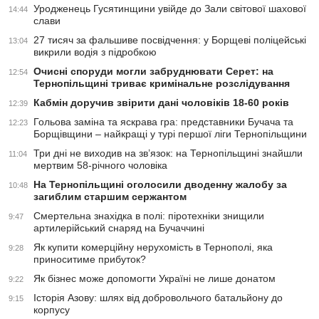
Уродженець Гусятинщини увійде до Зали світової шахової
14:44
слави
27 тисяч за фальшиве посвідчення: у Борщеві поліцейські
13:04
викрили водія з підробкою
Очисні споруди могли забруднювати Серет: на
12:54
Тернопільщині триває кримінальне розслідування
Кабмін доручив звірити дані чоловіків 18-60 років
12:39
Гольова заміна та яскрава гра: представники Бучача та
12:23
Борщівщини – найкращі у турі першої ліги Тернопільщини
Три дні не виходив на зв’язок: на Тернопільщині знайшли
11:04
мертвим 58-річного чоловіка
На Тернопільщині оголосили дводенну жалобу за
10:48
загиблим старшим сержантом
Смертельна знахідка в полі: піротехніки знищили
9:47
артилерійський снаряд на Бучаччині
Як купити комерційну нерухомість в Тернополі, яка
9:28
приноситиме прибуток?
Як бізнес може допомогти Україні не лише донатом
9:22
Історія Азову: шлях від добровольчого батальйону до
9:15
корпусу