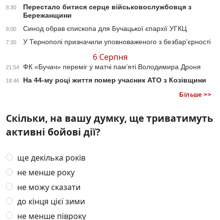
Перестало битися серце військовослужбовця з
8:30
Бережанщини
Синод обрав єпископа для Бучацької єпархії УГКЦ
8:00
У Тернополі призначили уповноваженого з безбар’єрності
7:30
6 Серпня
ФК «Бучач» переміг у матчі пам’яті Володимира Дроня
21:54
На 44-му році життя помер учасник АТО з Козівщини
18:46
Більше >>
Скільки, на вашу думку, ще триватимуть
активні бойові дії?
ще декілька років
не менше року
не можу сказати
до кінця цієї зими
не менше півроку