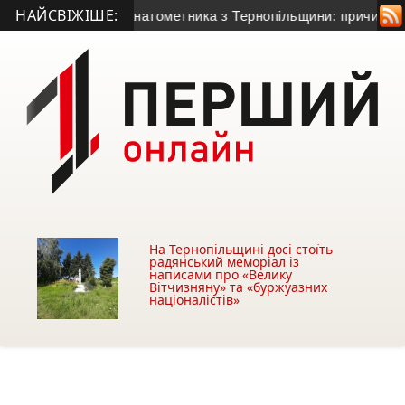
НАЙСВІЖІШЕ:
річного гранатометника з Тернопільщини: причина смерті – г
На Тернопільщині досі стоїть
радянський меморіал із
написами про «Велику
Вітчизняну» та «буржуазних
націоналістів»