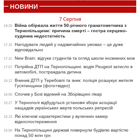
НОВИНИ
7 Серпня
Війна обірвала життя 50-річного гранатометника з
19:20
Тернопільщини: причина смерті – гостра серцево-
судинна недостатність
Нагодувати людей у надзвичайних умовах – це дуже
17:15
відповідально
New Brain: відгуки студентів та огляд школи іноземних мов
17:11
Потрійна ДТП на Тернопільщині: водія Peugeot затисло в
17:07
автомобілі, постраждала дитина
Вчинив ДТП у Теребовлі та зник: поліція розшукує жителя
16:12
Гусятинщини (фото+відео)
Спочив у Бозі відомий на Зборівщині лікар
16:00
У Тернополі відбудуться установчі збори асоціації
15:27
нащадків українських жертв польських репресій
Які ключові характеристики у вуличних камер
15:13
відеоспостереження
На Тернопільщині державі повернули будівлю вартістю
15:00
понад 50 млн грн