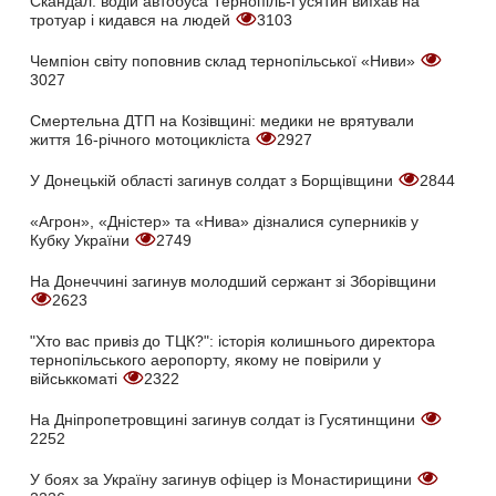
Скандал: водій автобуса Тернопіль-Гусятин виїхав на
тротуар і кидався на людей
3103
Чемпіон світу поповнив склад тернопільської «Ниви»
3027
Смертельна ДТП на Козівщині: медики не врятували
життя 16-річного мотоцикліста
2927
У Донецькій області загинув солдат з Борщівщини
2844
«Агрон», «Дністер» та «Нива» дізналися суперників у
Кубку України
2749
На Донеччині загинув молодший сержант зі Зборівщини
2623
"Хто вас привіз до ТЦК?": історія колишнього директора
тернопільського аеропорту, якому не повірили у
військкоматі
2322
На Дніпропетровщині загинув солдат із Гусятинщини
2252
У боях за Україну загинув офіцер із Монастирищини