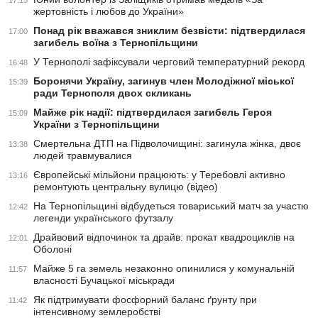
17:15
жертовність і любов до України»
Понад рік вважався зниклим безвісти: підтвердилася
17:00
загибель воїна з Тернопільщини
У Тернополі зафіксували черговий температурний рекорд
16:48
Боронячи Україну, загинув член Молодіжної міської
15:39
ради Тернополя двох скликань
Майже рік надії: підтвердилася загибель Героя
15:09
України з Тернопільщини
Смертельна ДТП на Підволочищині: загинула жінка, двоє
13:38
людей травмувалися
Європейські мільйони працюють: у Теребовлі активно
13:16
ремонтують центральну вулицю (відео)
На Тернопільщині відбудеться товариський матч за участю
12:42
легенди українського футзалу
Драйвовий відпочинок та драйв: прокат квадроциклів на
12:01
Оболоні
Майже 5 га земель незаконно опинилися у комунальній
11:57
власності Бучацької міськради
Як підтримувати фосфорний баланс ґрунту при
11:42
інтенсивному землеробстві