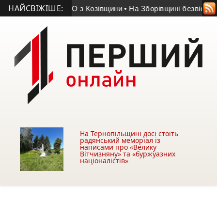
НАЙСВІЖІШЕ:
 помер учасник АТО з Козівщини
• На Зборівщині безвісти зн
На Тернопільщині досі стоїть
радянський меморіал із
написами про «Велику
Вітчизняну» та «буржуазних
націоналістів»