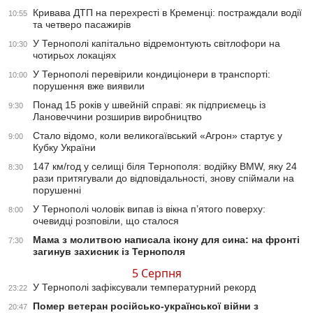
Кривава ДТП на перехресті в Кременці: постраждали водії
10:55
та четверо пасажирів
У Тернополі капітально відремонтують світлофори на
10:30
чотирьох локаціях
У Тернополі перевірили кондиціонери в транспорті:
10:00
порушення вже виявили
Понад 15 років у швейній справі: як підприємець із
9:30
Лановеччини розширив виробництво
Стало відомо, коли великогаївський «Агрон» стартує у
9:00
Кубку України
147 км/год у селищі біля Тернополя: водійку BMW, яку 24
8:30
рази притягували до відповідальності, знову спіймали на
порушенні
У Тернополі чоловік випав із вікна п’ятого поверху:
8:00
очевидці розповіли, що сталося
Мама з молитвою написала ікону для сина: на фронті
7:30
загинув захисник із Тернополя
5 Серпня
У Тернополі зафіксували температурний рекорд
23:22
Помер ветеран російсько-української війни з
20:47