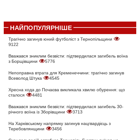
НАЙПОПУЛЯРНІШЕ
Трагічно загинув юний футболіст з Тернопільщини
9122
Вважався зниклим безвісти: підтвердилася загибель воїна
з Борщівщини
5776
Непоправна втрата для Кременеччини: трагічно загинув
Всеволод Штука
4545
Хресна хода до Почаєва викликала хвилю обурення: що
сталося
4481
Вважався зниклим безвісти: підтвердилася загибель 30-
річного воїна із Зборівщини
3713
На Харківському напрямку загинув нацгвардієць з
Теребовлянщини
3456