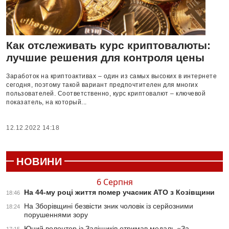
Как отслеживать курс криптовалюты:
лучшие решения для контроля цены
Заработок на криптоактивах – один из самых высоких в интернете
сегодня, поэтому такой вариант предпочтителен для многих
пользователей. Соответственно, курс криптовалют – ключевой
показатель, на который...
12.12.2022 14:18
НОВИНИ
6 Серпня
На 44-му році життя помер учасник АТО з Козівщини
18:46
На Зборівщині безвісти зник чоловік із серйозними
18:24
порушеннями зору
Юний волонтер із Заліщиків отримав медаль «За