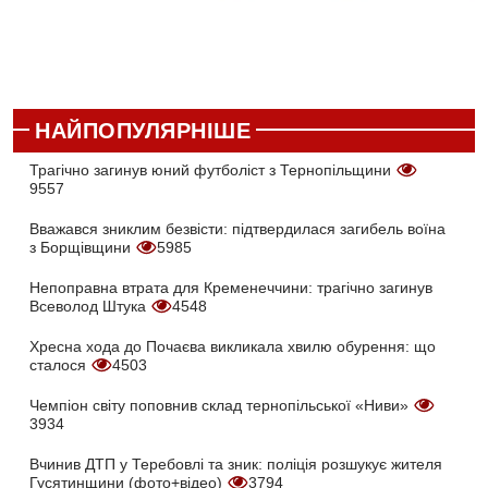
НАЙПОПУЛЯРНІШЕ
Трагічно загинув юний футболіст з Тернопільщини
9557
Вважався зниклим безвісти: підтвердилася загибель воїна
з Борщівщини
5985
Непоправна втрата для Кременеччини: трагічно загинув
Всеволод Штука
4548
Хресна хода до Почаєва викликала хвилю обурення: що
сталося
4503
Чемпіон світу поповнив склад тернопільської «Ниви»
3934
Вчинив ДТП у Теребовлі та зник: поліція розшукує жителя
Гусятинщини (фото+відео)
3794