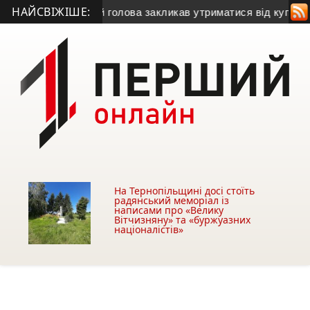
НАЙСВІЖІШЕ:
 газу
• Міський голова закликав утриматися від купівлі будів
На Тернопільщині досі стоїть
радянський меморіал із
написами про «Велику
Вітчизняну» та «буржуазних
націоналістів»