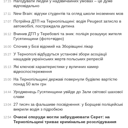
Нагодувати людей у надзвичайних умовах – це дуже
17:15
відповідально
New Brain: відгуки студентів та огляд школи іноземних мов
17:11
Потрійна ДТП на Тернопільщині: водія Peugeot затисло в
17:07
автомобілі, постраждала дитина
Вчинив ДТП у Теребовлі та зник: поліція розшукує жителя
16:12
Гусятинщини (фото+відео)
Спочив у Бозі відомий на Зборівщині лікар
16:00
У Тернополі відбудуться установчі збори асоціації
15:27
нащадків українських жертв польських репресій
Які ключові характеристики у вуличних камер
15:13
відеоспостереження
На Тернопільщині державі повернули будівлю вартістю
15:00
понад 50 млн грн
Уродженець Гусятинщини увійде до Зали світової шахової
14:44
слави
27 тисяч за фальшиве посвідчення: у Борщеві поліцейські
13:04
викрили водія з підробкою
Очисні споруди могли забруднювати Серет: на
12:54
Тернопільщині триває кримінальне розслідування