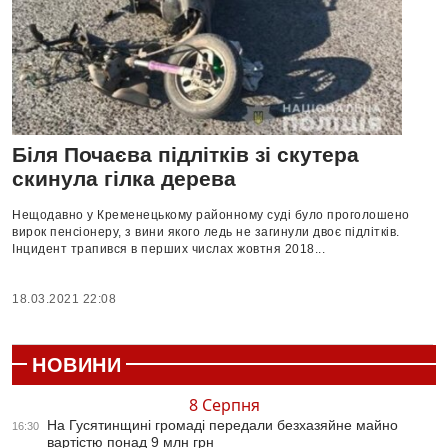
Біля Почаєва підлітків зі скутера
скинула гілка дерева
Нещодавно у Кременецькому районному суді було проголошено
вирок пенсіонеру, з вини якого ледь не загинули двоє підлітків.
Інцидент трапився в перших числах жовтня 2018...
18.03.2021 22:08
НОВИНИ
8 Серпня
На Гусятинщині громаді передали безхазяйне майно
16:30
вартістю понад 9 млн грн