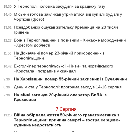
У Тернополі чоловіка засудили за крадіжку газу
15:30
Міський голова закликав утриматися від купівлі будівлі у
14:40
Чорткові (фото)
Псевдобанкір ошукав жительку Кременця на 28 тисяч
13:01
гривень
Воїн з Тернопільщини з позивним «Хижак» нагороджений
12:27
«Хрестом доблесті»
На Донеччині помер 23-річний прикордонник з
11:00
Тернопільщини
Ексголкіпер тернопільської «Ниви» та чортківського
10:42
«Кристала» потрапив у скандал
На Харківщині помер 55-річний захисник із Бучаччини
9:30
День міста у Тернополі: програма заходів 14-16 серпня
8:30
На війні загинув 20-річний оператор БпЛА із
7:30
Бучаччини
7 Серпня
Війна обірвала життя 50-річного гранатометника з
19:20
Тернопільщини: причина смерті – гостра серцево-
судинна недостатність