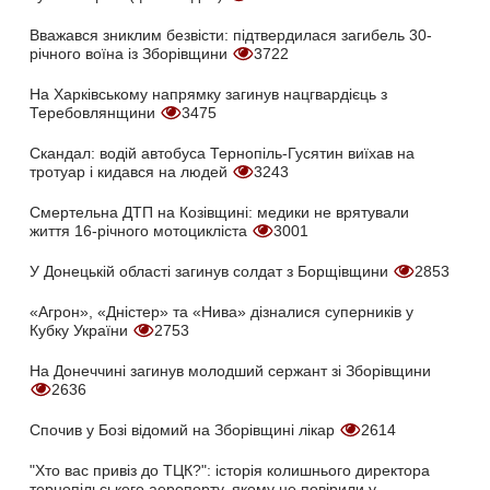
Вважався зниклим безвісти: підтвердилася загибель 30-
річного воїна із Зборівщини
3722
На Харківському напрямку загинув нацгвардієць з
Теребовлянщини
3475
Скандал: водій автобуса Тернопіль-Гусятин виїхав на
тротуар і кидався на людей
3243
Смертельна ДТП на Козівщині: медики не врятували
життя 16-річного мотоцикліста
3001
У Донецькій області загинув солдат з Борщівщини
2853
«Агрон», «Дністер» та «Нива» дізналися суперників у
Кубку України
2753
На Донеччині загинув молодший сержант зі Зборівщини
2636
Спочив у Бозі відомий на Зборівщині лікар
2614
"Хто вас привіз до ТЦК?": історія колишнього директора
тернопільського аеропорту, якому не повірили у