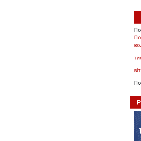
По
По
во
ти
віт
По