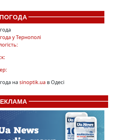
ПОГОДА
года
года у
Тернополі
логість:
ск:
ер:
года на
sinoptik.ua
в Одесі
РЕКЛАМА