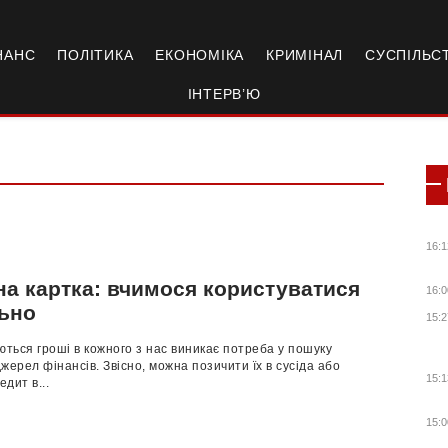
НАНС
ПОЛІТИКА
ЕКОНОМІКА
КРИМІНАЛ
СУСПІЛЬС
ІНТЕРВ’Ю
16:1
на картка: вчимося користуватися
16:0
ьно
15:2
ються гроші в кожного з нас виникає потреба у пошуку
жерел фінансів. Звісно, можна позичити їх в сусіда або
15:1
дит в...
15:0