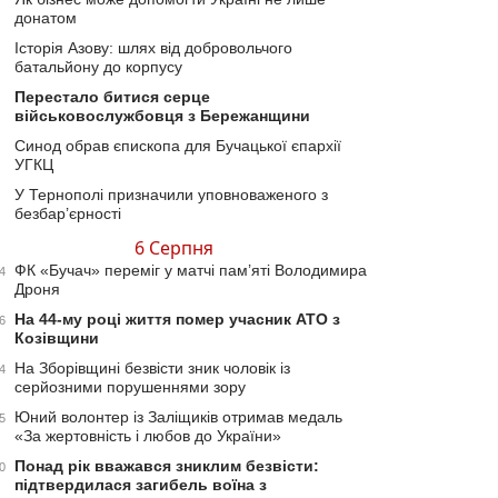
донатом
Історія Азову: шлях від добровольчого
батальйону до корпусу
Перестало битися серце
військовослужбовця з Бережанщини
Синод обрав єпископа для Бучацької єпархії
УГКЦ
У Тернополі призначили уповноваженого з
безбар’єрності
6 Серпня
ФК «Бучач» переміг у матчі пам’яті Володимира
4
Дроня
На 44-му році життя помер учасник АТО з
6
Козівщини
На Зборівщині безвісти зник чоловік із
4
серйозними порушеннями зору
Юний волонтер із Заліщиків отримав медаль
5
«За жертовність і любов до України»
Понад рік вважався зниклим безвісти:
0
підтвердилася загибель воїна з