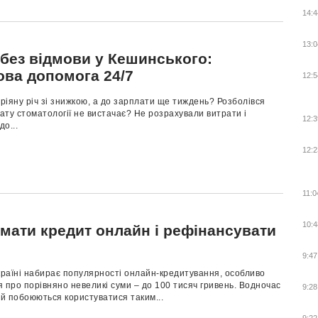
14:4
13:0
 без відмови у Кешинського:
ова допомога 24/7
12:5
іяну річ зі знижкою, а до зарплати ще тиждень? Розболівся
лату стоматології не вистачає? Не розрахували витрати і
12:3
о...
12:2
11:0
10:4
имати кредит онлайн і рефінансувати
9:47
країні набирає популярності онлайн-кредитування, особливо
 про порівняно невеликі суми – до 100 тисяч гривень. Водночас
9:28
й побоюються користуватися таким...