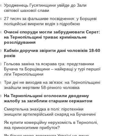
Уродженець Гусятинщини увійде до Зали
4
світової шахової слави
27 тисяч за фальшиве посвідчення: у Борщеві
4
поліцейські викрили водія з підробкою
Очисні споруди могли забруднювати Серет:
4
на Тернопільщині триває кримінальне
розслідування
Кабмін доручив звірити дані чоловіків 18-60
9
років
Гольова заміна та яскрава гра: представники
3
Бучача та Борщівщини – найкращі у турі першої
ліги Тернопільщини
Три дні не виходив на зв’язок: на Тернопільщині
4
знайшли мертвим 58-річного чоловіка
На Тернопільщині оголосили дводенну
8
жалобу за загиблим старшим сержантом
Смертельна знахідка в полі: піротехніки
знищили артилерійський снаряд на Бучаччині
Як купити комерційну нерухомість в Тернополі,
яка приноситиме прибуток?
Як бізнес може допомогти Україні не лише