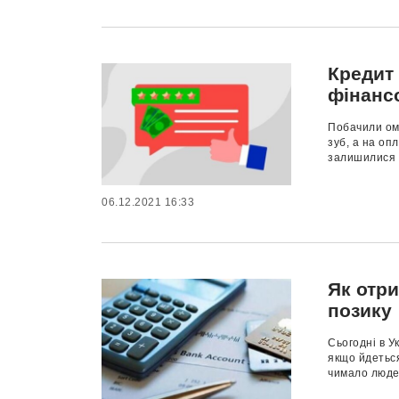
Кредит
фінанс
Побачили омр
зуб, а на оп
залишилися д
06.12.2021 16:33
Як отр
позику
Сьогодні в У
якщо йдеться
чимало люде