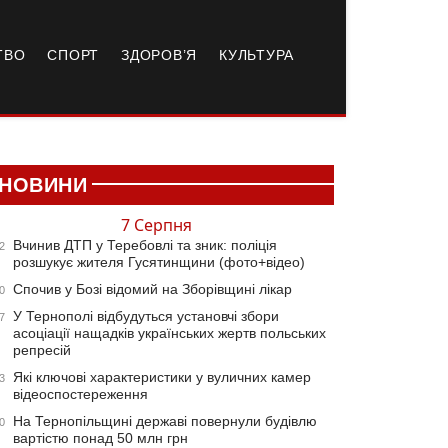
ТВО
СПОРТ
ЗДОРОВ’Я
КУЛЬТУРА
НОВИНИ
7 Серпня
Вчинив ДТП у Теребовлі та зник: поліція
2
розшукує жителя Гусятинщини (фото+відео)
Спочив у Бозі відомий на Зборівщині лікар
0
У Тернополі відбудуться установчі збори
7
асоціації нащадків українських жертв польських
репресій
Які ключові характеристики у вуличних камер
3
відеоспостереження
На Тернопільщині державі повернули будівлю
0
вартістю понад 50 млн грн