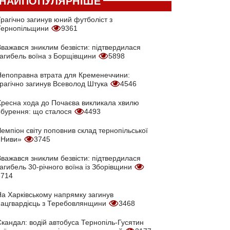
НАЙПОПУЛЯРНІШЕ
рагічно загинув юний футболіст з
Тернопільщини
9361
Вважався зниклим безвісти: підтвердилася
загибель воїна з Борщівщини
5898
Непоправна втрата для Кременеччини:
трагічно загинув Всеволод Штука
4546
Хресна хода до Почаєва викликала хвилю
обурення: що сталося
4493
емпіон світу поповнив склад тернопільської
«Ниви»
3745
Вважався зниклим безвісти: підтвердилася
агибель 30-річного воїна із Зборівщини
3714
На Харківському напрямку загинув
нацгвардієць з Теребовлянщини
3468
кандал: водій автобуса Тернопіль-Гусятин