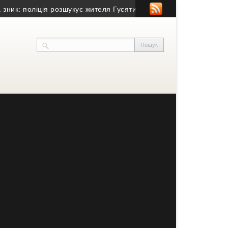
: поліція розшукує жителя Гусятинщини (фото+відео)
• Спочив у