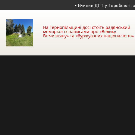
• Вчинив ДТП у Теребовлі та зник
На Тернопільщині досі стоїть радянський
меморіал із написами про «Велику
Вітчизняну» та «буржуазних націоналістів»