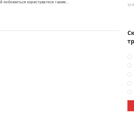
й побоюються користуватися таким...
12:4
Ск
тр