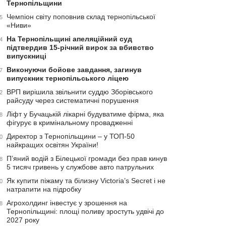
Тернопільщини
Чемпіон світу поповнив склад тернопільської
5
«Ниви»
На Тернопільщині апеляційний суд
4
підтвердив 15-річний вирок за вбивство
випускниці
Виконуючи бойове завдання, загинув
7
випускник тернопільського ліцею
ВРП вирішила звільнити суддю Зборівського
2
райсуду через систематичні порушення
Ліфт у Бучацькій лікарні будуватиме фірма, яка
8
фігурує в кримінальному провадженні
Директор з Тернопільщини – у ТОП-50
0
найкращих освітян України!
П’яний водій з Білецької громади без прав кинув
8
5 тисяч гривень у службове авто патрульних
Як купити піжаму та білизну Victoria’s Secret і не
0
натрапити на підробку
Агрохолдинг інвестує у зрошення на
8
Тернопільщині: площі поливу зростуть удвічі до
2027 року