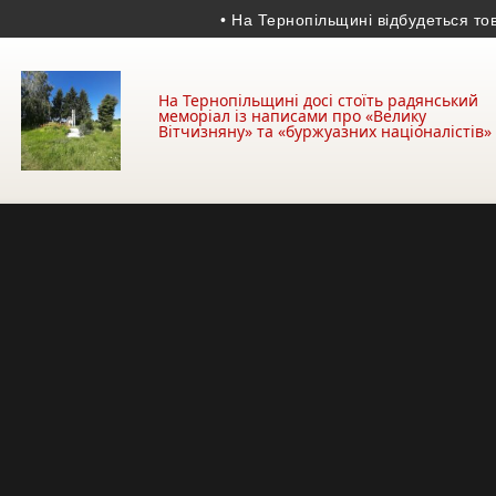
• На Тернопільщині відбудеться товарись
На Тернопільщині досі стоїть радянський
меморіал із написами про «Велику
Вітчизняну» та «буржуазних націоналістів»