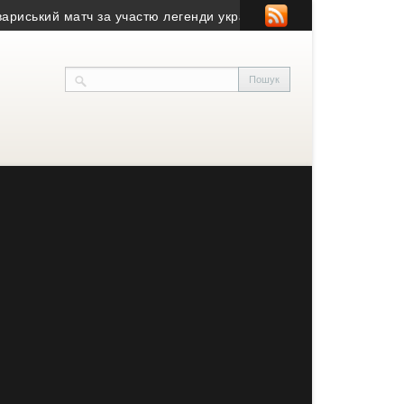
кий матч за участю легенди українського футзалу
• Драйвовий 