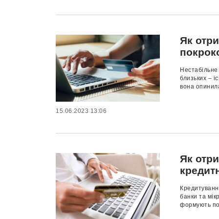
Як отр
покроко
Нестабільне 
близьких – і
вона опинила
15.06.2023 13:06
Як отри
кредит
Кредитування
банки та мік
формують поз