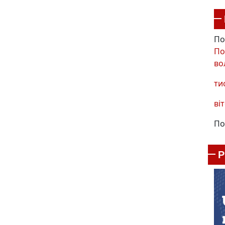
По
По
во
ти
віт
По