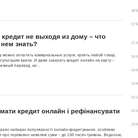
18:5
17:5
 кредит не выходя из дому – что
 нем знать?
17:4
у можно оплатить коммунальные услуги, купить любой товар,
16:0
сультацию врача. И даже заказать кредит онлайн на карту –
ежный перевод, не...
14:0
14:0
13:1
имати кредит онлайн і рефінансувати
13:1
13:0
країні набирає популярності онлайн-кредитування, особливо
 про порівняно невеликі суми – до 100 тисяч гривень. Водночас