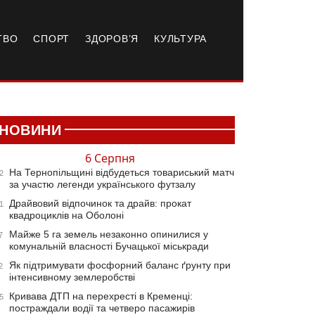
ТВО
СПОРТ
ЗДОРОВ’Я
КУЛЬТУРА
НОВИНИ
6 Серпня
На Тернопільщині відбудеться товариський матч
2
за участю легенди українського футзалу
Драйвовий відпочинок та драйв: прокат
1
квадроциклів на Оболоні
Майже 5 га земель незаконно опинилися у
7
комунальній власності Бучацької міськради
Як підтримувати фосфорний баланс ґрунту при
2
інтенсивному землеробстві
Кривава ДТП на перехресті в Кременці:
5
постраждали водії та четверо пасажирів