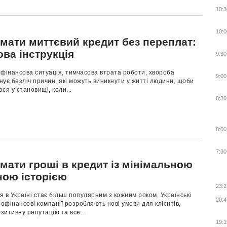
10:3
10:0
имати миттєвий кредит без переплат:
ва інструкція
9:30
фінансова ситуація, тимчасова втрата роботи, хвороба
9:00
снує безліч причин, які можуть виникнути у житті людини, щоби
ся у становищі, коли...
8:30
8:00
7:30
мати гроші в кредит із мінімальною
ною історією
23:2
 в Україні стає більш популярним з кожним роком. Українські
20:4
рофінансові компанії розробляють нові умови для клієнтів,
итивну репутацію та все...
19:1