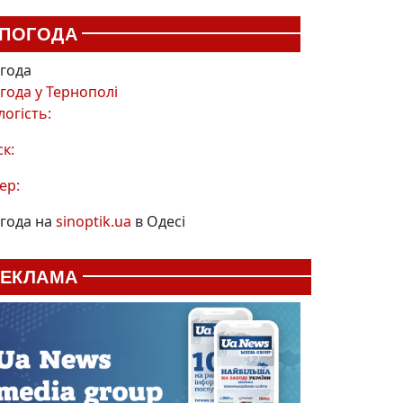
ПОГОДА
года
года у
Тернополі
логість:
ск:
ер:
года на
sinoptik.ua
в Одесі
РЕКЛАМА