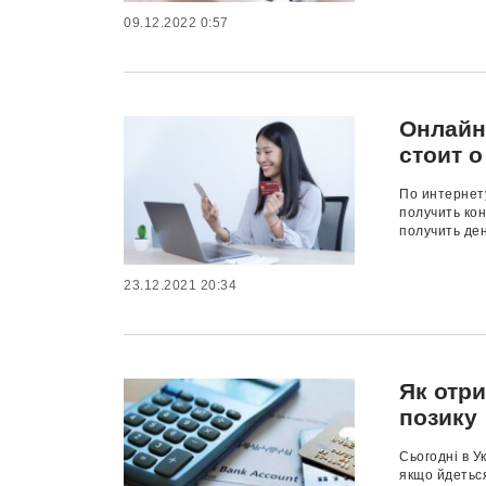
09.12.2022 0:57
Онлайн
стоит о
По интернет
получить кон
получить ден
23.12.2021 20:34
Як отр
позику
Сьогодні в У
якщо йдеться