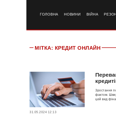
ГОЛОВНА
НОВИНИ
ВІЙНА
РЕЗО
МІТКА:
КРЕДИТ ОНЛАЙН
Перева
кредиті
Зростання по
фактом. Швид
цей вид фіна
31.05.2024 12:13