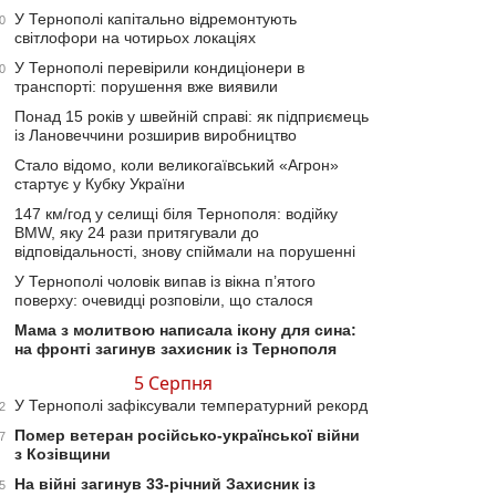
У Тернополі капітально відремонтують
0
світлофори на чотирьох локаціях
У Тернополі перевірили кондиціонери в
0
транспорті: порушення вже виявили
Понад 15 років у швейній справі: як підприємець
із Лановеччини розширив виробництво
Стало відомо, коли великогаївський «Агрон»
стартує у Кубку України
147 км/год у селищі біля Тернополя: водійку
BMW, яку 24 рази притягували до
відповідальності, знову спіймали на порушенні
У Тернополі чоловік випав із вікна п’ятого
поверху: очевидці розповіли, що сталося
Мама з молитвою написала ікону для сина:
на фронті загинув захисник із Тернополя
5 Серпня
У Тернополі зафіксували температурний рекорд
2
Помер ветеран російсько-української війни
7
з Козівщини
На війні загинув 33-річний Захисник із
5