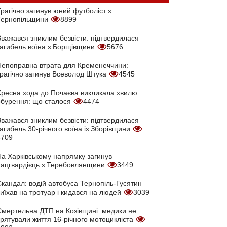
рагічно загинув юний футболіст з
Тернопільщини
8899
Вважався зниклим безвісти: підтвердилася
загибель воїна з Борщівщини
5676
Непоправна втрата для Кременеччини:
трагічно загинув Всеволод Штука
4545
Хресна хода до Почаєва викликала хвилю
обурення: що сталося
4474
Вважався зниклим безвісти: підтвердилася
агибель 30-річного воїна із Зборівщини
3709
На Харківському напрямку загинув
нацгвардієць з Теребовлянщини
3449
кандал: водій автобуса Тернопіль-Гусятин
иїхав на тротуар і кидався на людей
3039
Смертельна ДТП на Козівщині: медики не
врятували життя 16-річного мотоцикліста