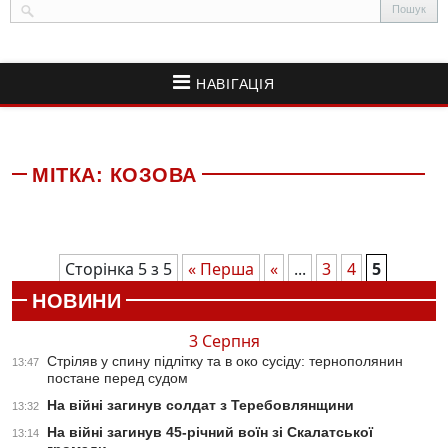
НАВІГАЦІЯ
МІТКА:
КОЗОВА
Сторінка 5 з 5
« Перша
«
...
3
4
5
НОВИНИ
3 Серпня
Стріляв у спину підлітку та в око сусіду: тернополянин
13:47
постане перед судом
На війні загинув солдат з Теребовлянщини
13:32
На війні загинув 45-річний воїн зі Скалатської
13:14