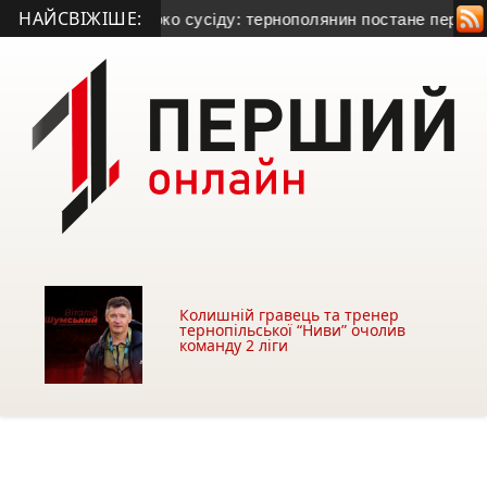
НАЙСВІЖІШЕ:
пину підлітку та в око сусіду: тернополянин постане перед с
Колишній гравець та тренер
тернопільської “Ниви” очолив
команду 2 ліги