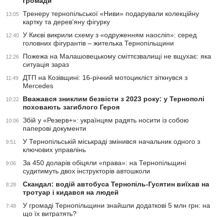
громади
Тренеру тернопільської «Ниви» подарували колекційну
13:05
картку та дерев’яну фігурку
У Києві викрили схему з «одруженням наосліп»: серед
12:40
головних фігурантів – жителька Тернопільщини
Пожежа на Малашовецькому сміттєзвалищі не вщухає: яка
12:26
ситуація зараз
ДТП на Козівщині: 16-річний мотоцикліст зіткнувся з
11:49
Mercedes
Вважався зниклим безвісти з 2023 року: у Тернополі
10:22
поховають загиблого Героя
Збій у «Резерв+»: українцям радять носити із собою
10:06
паперові документи
У Тернопільській міськраді змінився начальник одного з
9:51
ключових управлінь
За 450 доларів обіцяли «права»: на Тернопільщині
9:06
судитимуть двох інструкторів автошколи
Скандал: водій автобуса Тернопіль-Гусятин виїхав на
8:28
тротуар і кидався на людей
У громаді Тернопільщини знайшли додаткові 5 млн грн: на
7:48
що їх витратять?