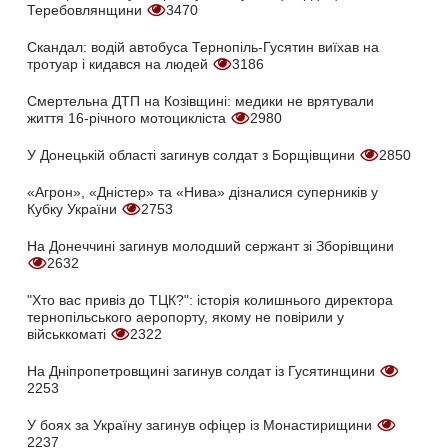
Теребовлянщини
3470
Скандал: водій автобуса Тернопіль-Гусятин виїхав на
тротуар і кидався на людей
3186
Смертельна ДТП на Козівщині: медики не врятували
життя 16-річного мотоцикліста
2980
У Донецькій області загинув солдат з Борщівщини
2850
«Агрон», «Дністер» та «Нива» дізналися суперників у
Кубку України
2753
На Донеччині загинув молодший сержант зі Зборівщини
2632
"Хто вас привіз до ТЦК?": історія колишнього директора
тернопільського аеропорту, якому не повірили у
військкоматі
2322
На Дніпропетровщині загинув солдат із Гусятинщини
2253
У боях за Україну загинув офіцер із Монастирищини
2237