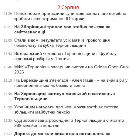
2 Серпня
Пенсіонерам пригрозили зупинкою виплат: що потрібно
21:29
зробити після отримання ID-картки
На Зборівщині триває масштабна пожежа на
19:21
сміттєзвалищі
Стали відомі результати усіх матчів ігрового дня
18:05
чемпіонату та кубка Тернопільщини
Ветеранський чемпіонат Тернопільщини з футболу:
17:43
лідерські розбірки у Плотичі
МФК «Тернопіль» завершив виступи на Odesa Open Cup-
16:46
2026
На Бережанщині з’явилася «Алея Надії» – на знак віри у
16:10
повернення зниклих безвісти воїнів
На Херсонщині загинув морський піхотинець з
14:49
Тернопільщини
Українцям нагадали про нові можливості: як суттєво
13:30
збільшити майбутню пенсію
Суд зобов’язав агрохолдинг з Тернопільщини сплатити
12:30
289 мільйонів податків
Дорога до могили сина стала останньою: на
11:30