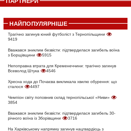
ПАРТНЕРИ
НАЙПОПУЛЯРНІШЕ
Трагічно загинув юний футболіст з Тернопільщини
9419
Вважався зниклим безвісти: підтвердилася загибель воїна
з Борщівщини
5915
Непоправна втрата для Кременеччини: трагічно загинув
Всеволод Штука
4546
Хресна хода до Почаєва викликала хвилю обурення: що
сталося
4497
Чемпіон світу поповнив склад тернопільської «Ниви»
3854
Вважався зниклим безвісти: підтвердилася загибель 30-
річного воїна із Зборівщини
3716
На Харківському напрямку загинув нацгвардієць з