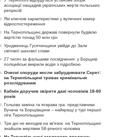
У Тернополі відбудуться установчі збори
7
асоціації нащадків українських жертв польських
репресій
Які ключові характеристики у вуличних камер
3
відеоспостереження
На Тернопільщині державі повернули будівлю
0
вартістю понад 50 млн грн
Уродженець Гусятинщини увійде до Зали
4
світової шахової слави
27 тисяч за фальшиве посвідчення: у Борщеві
4
поліцейські викрили водія з підробкою
Очисні споруди могли забруднювати Серет:
4
на Тернопільщині триває кримінальне
розслідування
Кабмін доручив звірити дані чоловіків 18-60
9
років
Гольова заміна та яскрава гра: представники
3
Бучача та Борщівщини – найкращі у турі першої
ліги Тернопільщини
Три дні не виходив на зв’язок: на Тернопільщині
4
знайшли мертвим 58-річного чоловіка
На Тернопільщині оголосили дводенну