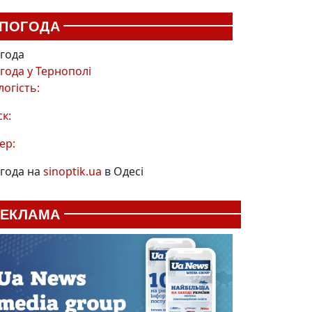
ПОГОДА
года
года у
Тернополі
логість:
ск:
ер:
года на
sinoptik.ua
в Одесі
РЕКЛАМА