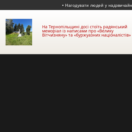
• Нагодувати людей у надзвичайних ум
На Тернопільщині досі стоїть радянський
меморіал із написами про «Велику
Вітчизняну» та «буржуазних націоналістів»