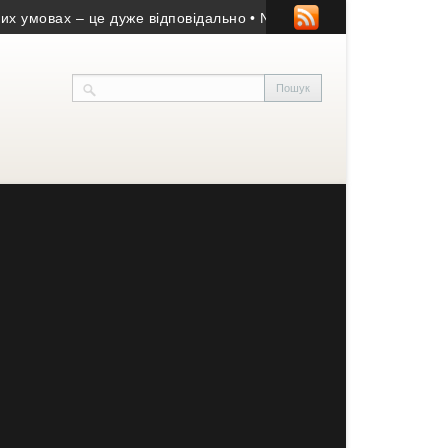
овах – це дуже відповідально
• New Brain: відгуки студентів та