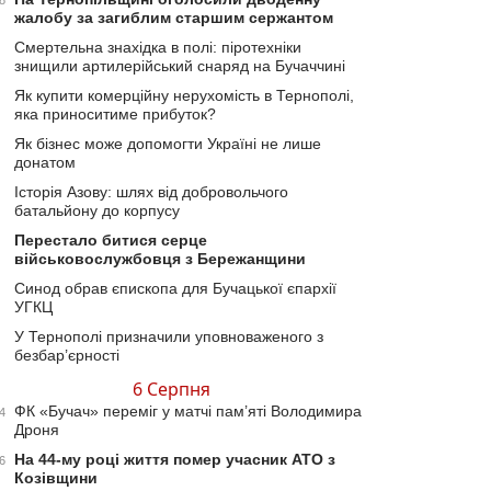
8
жалобу за загиблим старшим сержантом
Смертельна знахідка в полі: піротехніки
знищили артилерійський снаряд на Бучаччині
Як купити комерційну нерухомість в Тернополі,
яка приноситиме прибуток?
Як бізнес може допомогти Україні не лише
донатом
Історія Азову: шлях від добровольчого
батальйону до корпусу
Перестало битися серце
військовослужбовця з Бережанщини
Синод обрав єпископа для Бучацької єпархії
УГКЦ
У Тернополі призначили уповноваженого з
безбар’єрності
6 Серпня
ФК «Бучач» переміг у матчі пам’яті Володимира
4
Дроня
На 44-му році життя помер учасник АТО з
6
Козівщини