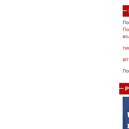
По
По
во
ти
віт
По