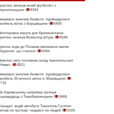
рагічно загинув юний футболіст з
Тернопільщини
9392
Вважався зниклим безвісти: підтвердилася
загибель воїна з Борщівщини
5905
Непоправна втрата для Кременеччини:
трагічно загинув Всеволод Штука
4546
Хресна хода до Почаєва викликала хвилю
обурення: що сталося
4494
емпіон світу поповнив склад тернопільської
«Ниви»
3821
Вважався зниклим безвісти: підтвердилася
агибель 30-річного воїна із Зборівщини
3716
На Харківському напрямку загинув
нацгвардієць з Теребовлянщини
3468
кандал: водій автобуса Тернопіль-Гусятин
иїхав на тротуар і кидався на людей
3183