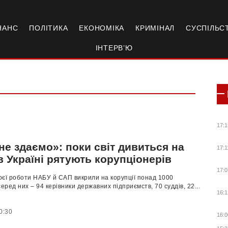
НАНС
ПОЛІТИКА
ЕКОНОМІКА
КРИМІНАЛ
СУСПІЛЬС
ІНТЕРВ’Ю
17:1
не здаємо»: поки світ дивиться на
17:1
в Україні рятують корупціонерів
17:0
воєї роботи НАБУ й САП викрили на корупції понад 1000
серед них – 94 керівники державних підприємств, 70 суддів, 22...
16:1
0:30
16:0