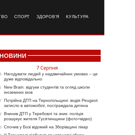
ТВО
СПОРТ
ЗДОРОВ’Я
КУЛЬТУРА
НОВИНИ
7 Серпня
Нагодувати людей у надзвичайних умовах – це
5
дуже відповідально
New Brain: відгуки студентів та огляд школи
1
іноземних мов
Потрійна ДТП на Тернопільщині: водія Peugeot
7
затисло в автомобілі, постраждала дитина
Вчинив ДТП у Теребовлі та зник: поліція
2
розшукує жителя Гусятинщини (фото+відео)
Спочив у Бозі відомий на Зборівщині лікар
0